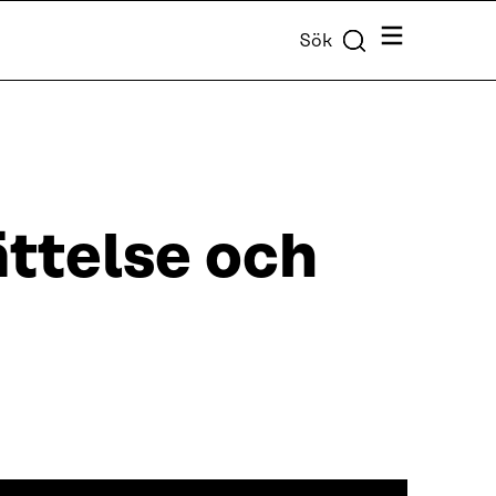
Meny
Sök
ttelse och