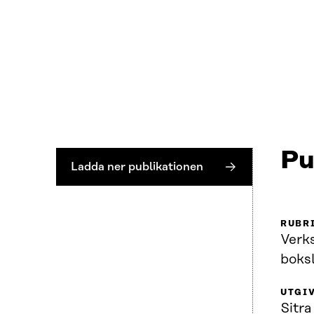
Pu
Ladda ner publikationen
RUBR
Verk
boks
UTGI
Sitra