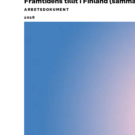
Framtidens tillit i Finland (samm
ARBETSDOKUMENT
2026