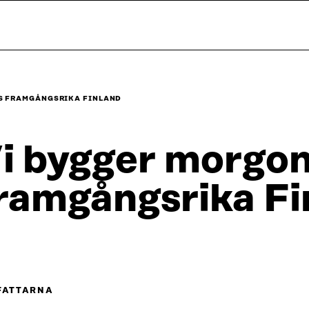
S FRAMGÅNGSRIKA FINLAND
i bygger morgo
ramgångsrika Fi
FATTARNA