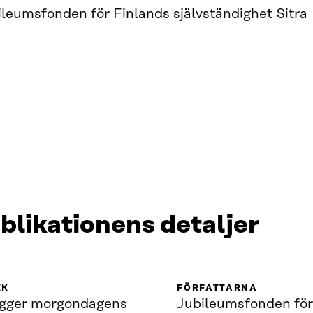
ileumsfonden för Finlands självständighet Sitra
blikationens detaljer
IK
FÖRFATTARNA
ygger morgondagens
Jubileumsfonden fö