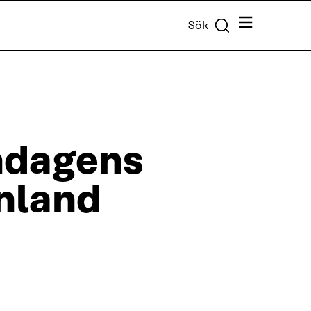
Meny
Sök
ndagens
nland