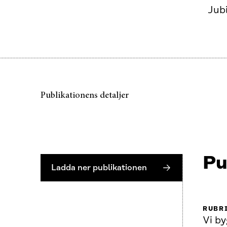
Jub
Publikationens detaljer
Pu
Ladda ner publikationen
RUBR
Vi b