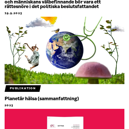
och människans välbefinnande bör vara ett
rättesnöre i det politiska beslutsfattandet
19.9.2023
PUBLIKATION
Planetär hälsa (sammanfattning)
2023