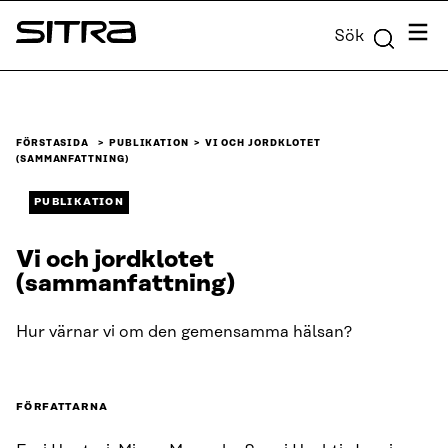
Skip to
Meny
Sök
content
Sitra
↓
FÖRSTASIDA
PUBLIKATION
VI OCH JORDKLOTET
(SAMMANFATTNING)
PUBLIKATION
Vi och jordklotet
(sammanfattning)
Hur värnar vi om den gemensamma hälsan?
FÖRFATTARNA