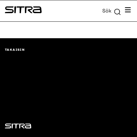
Skip to
Meny
Sök
content
Sitra
↓
TAKAISIN
Sitra