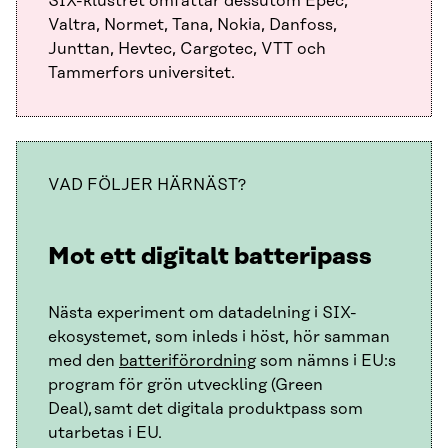
SIX-klustret omfattar dessutom Epec,
Valtra, Normet, Tana, Nokia, Danfoss,
Junttan, Hevtec, Cargotec, VTT och
Tammerfors universitet.
VAD FÖLJER HÄRNÄST?
Mot ett digitalt batteripass
Nästa experiment om datadelning i SIX-
ekosystemet, som inleds i höst, hör samman
med den
batteriförordning
som nämns i EU:s
program för grön utveckling (Green
Deal), samt det digitala produktpass som
utarbetas i EU.