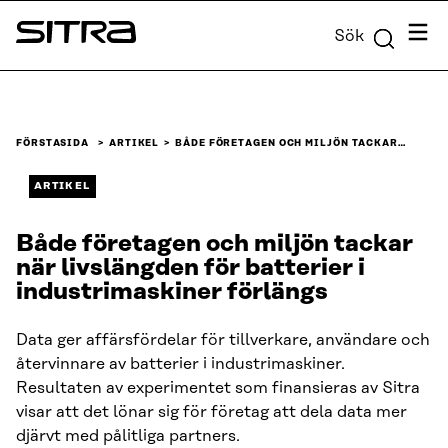
Skip to
Meny
Sök
content
Sitra
↓
FÖRSTASIDA
ARTIKEL
BÅDE FÖRETAGEN OCH MILJÖN TACKAR…
ARTIKEL
Både företagen och miljön tackar
när livslängden för batterier i
industrimaskiner förlängs
Data ger affärsfördelar för tillverkare, användare och
återvinnare av batterier i industrimaskiner.
Resultaten av experimentet som finansieras av Sitra
visar att det lönar sig för företag att dela data mer
djärvt med pålitliga partners.