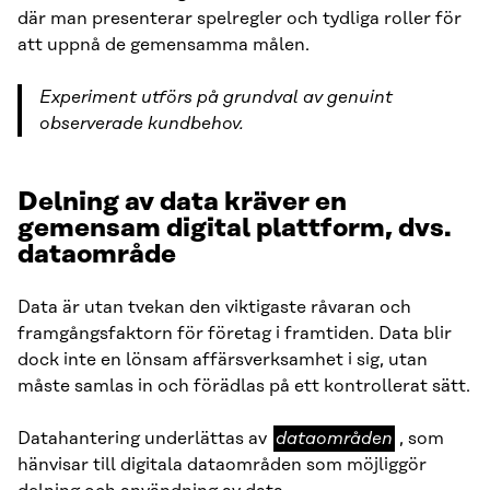
där man presenterar spelregler och tydliga roller för
att uppnå de gemensamma målen.
Experiment utförs på grundval av genuint
observerade kundbehov.
Delning av data kräver en
gemensam digital plattform, dvs.
dataområde
Data är utan tvekan den viktigaste råvaran och
framgångsfaktorn för företag i framtiden. Data blir
dock inte en lönsam affärsverksamhet i sig, utan
måste samlas in och förädlas på ett kontrollerat sätt.
dataområden
Datahantering underlättas av
dataområden
, som
hänvisar till digitala dataområden som möjliggör