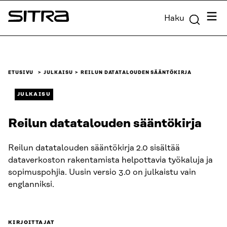
Siirry
Valik
Haku
suoraan
Sitra
sisältöön
↓
ETUSIVU
JULKAISU
REILUN DATATALOUDEN SÄÄNTÖKIRJA
JULKAISU
Reilun datatalouden sääntökirja
Reilun datatalouden sääntökirja 2.0 sisältää
dataverkoston rakentamista helpottavia työkaluja ja
sopimuspohjia. Uusin versio 3.0 on julkaistu vain
englanniksi.
KIRJOITTAJAT