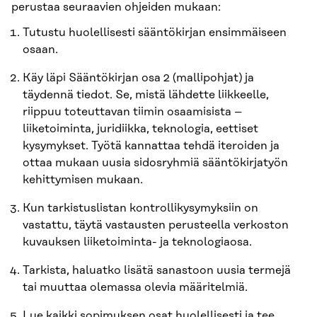
perustaa seuraavien ohjeiden mukaan:
Tutustu huolellisesti sääntökirjan ensimmäiseen
osaan.
Käy läpi Sääntökirjan osa 2 (mallipohjat) ja
täydennä tiedot. Se, mistä lähdette liikkeelle,
riippuu toteuttavan tiimin osaamisista –
liiketoiminta, juridiikka, teknologia, eettiset
kysymykset. Työtä kannattaa tehdä iteroiden ja
ottaa mukaan uusia sidosryhmiä sääntökirjatyön
kehittymisen mukaan.
Kun tarkistuslistan kontrollikysymyksiin on
vastattu, täytä vastausten perusteella verkoston
kuvauksen liiketoiminta- ja teknologiaosa.
Tarkista, haluatko lisätä sanastoon uusia termejä
tai muuttaa olemassa olevia määritelmiä.
Lue kaikki sopimuksen osat huolellisesti ja tee