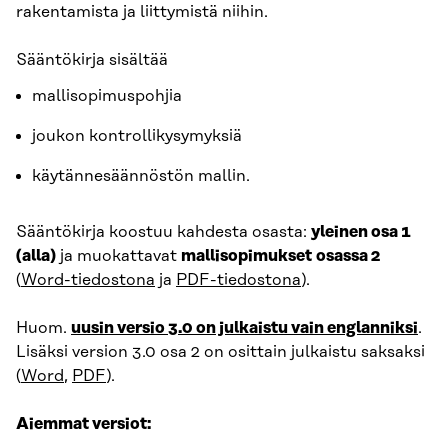
rakentamista ja liittymistä niihin.
Sääntökirja sisältää
mallisopimuspohjia
joukon kontrollikysymyksiä
käytännesäännöstön mallin.
Sääntökirja koostuu kahdesta osasta:
yleinen osa 1
(alla)
ja muokattavat
mallisopimukset
osassa 2
(
Word-tiedostona
ja
PDF-tiedostona
).
Huom.
uusin versio 3.0 on julkaistu vain englanniksi
.
Lisäksi version 3.0 osa 2 on osittain julkaistu saksaksi
(
Word
,
PDF
).
Aiemmat versiot: