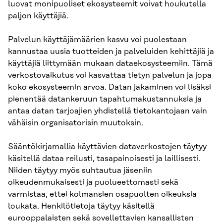
luovat monipuoliset ekosysteemit voivat houkutella
paljon käyttäjiä.
Palvelun käyttäjämäärien kasvu voi puolestaan
kannustaa uusia tuotteiden ja palveluiden kehittäjiä ja
käyttäjiä liittymään mukaan dataekosysteemiin. Tämä
verkostovaikutus voi kasvattaa tietyn palvelun ja jopa
koko ekosysteemin arvoa. Datan jakaminen voi lisäksi
pienentää datankeruun tapahtumakustannuksia ja
antaa datan tarjoajien yhdistellä tietokantojaan vain
vähäisin organisatorisin muutoksin.
Sääntökirjamallia käyttävien dataverkostojen täytyy
käsitellä dataa reilusti, tasapainoisesti ja laillisesti.
Niiden täytyy myös suhtautua jäseniin
oikeudenmukaisesti ja puolueettomasti sekä
varmistaa, ettei kolmansien osapuolten oikeuksia
loukata. Henkilötietoja täytyy käsitellä
eurooppalaisten sekä sovellettavien kansallisten