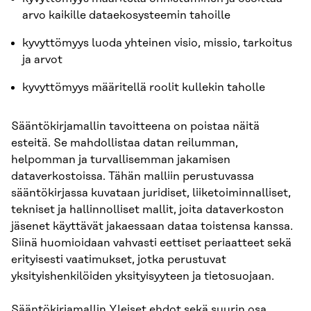
arvo kaikille dataekosysteemin tahoille
kyvyttömyys luoda yhteinen visio, missio, tarkoitus
ja arvot
kyvyttömyys määritellä roolit kullekin taholle
Sääntökirjamallin tavoitteena on poistaa näitä
esteitä. Se mahdollistaa datan reilumman,
helpomman ja turvallisemman jakamisen
dataverkostoissa. Tähän malliin perustuvassa
sääntökirjassa kuvataan juridiset, liiketoiminnalliset,
tekniset ja hallinnolliset mallit, joita dataverkoston
jäsenet käyttävät jakaessaan dataa toistensa kanssa.
Siinä huomioidaan vahvasti eettiset periaatteet sekä
erityisesti vaatimukset, jotka perustuvat
yksityishenkilöiden yksityisyyteen ja tietosuojaan.
Sääntökirjamallin Yleiset ehdot sekä suurin osa