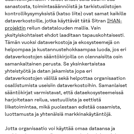
sanastosta, toimintasäännöistä ja tarkistuslistojen
kontrollikysymyksistä (katso liite) ovat samat kaikille
dataverkostoille, jotka käyttävät tätä Sitran
IHAN-
projektin
reilun datatalouden mallia. Vain
yksityiskohtaiset ehdot laaditaan tapauskohtaisesti.
Tämän vuoksi dataverkostoja ja ekosysteemejä on
helpompaa ja kustannustehokkaampaa luoda, jos eri
dataverkostojen sääntökirjoilla on olennaisilta osin
samankaltainen perusta. Se yksinkertaistaa
yhteistyötä ja datan jakamista jopa eri
dataverkostojen välillä sekä helpottaa organisaation
osallistumista useisiin dataverkostoihin. Samanlaiset
sääntökirjat varmistavat, että dataekosysteemeissä
harjoitetaan reilua, vastuullista ja eettistä
liiketoimintaa, mikä puolestaan edistää osaamista,
luottamusta ja yhtenäisiä markkinakäytäntöjä.
Jotta organisaatio voi käyttää omaa dataansa ja