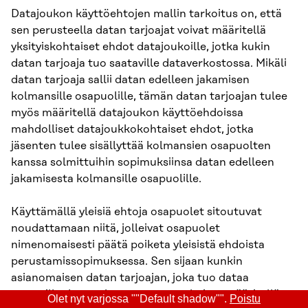
Datajoukon käyttöehtojen mallin tarkoitus on, että
sen perusteella datan tarjoajat voivat määritellä
yksityiskohtaiset ehdot datajoukoille, jotka kukin
datan tarjoaja tuo saataville dataverkostossa. Mikäli
datan tarjoaja sallii datan edelleen jakamisen
kolmansille osapuolille, tämän datan tarjoajan tulee
myös määritellä datajoukon käyttöehdoissa
mahdolliset datajoukkokohtaiset ehdot, jotka
jäsenten tulee sisällyttää kolmansien osapuolten
kanssa solmittuihin sopimuksiinsa datan edelleen
jakamisesta kolmansille osapuolille.
Käyttämällä yleisiä ehtoja osapuolet sitoutuvat
noudattamaan niitä, jolleivat osapuolet
nimenomaisesti päätä poiketa yleisistä ehdoista
perustamissopimuksessa. Sen sijaan kunkin
asianomaisen datan tarjoajan, joka tuo dataa
saataville dataverkostossa, on tarkoitus määritellä
Olet nyt varjossa ""Default shadow"".
Poistu