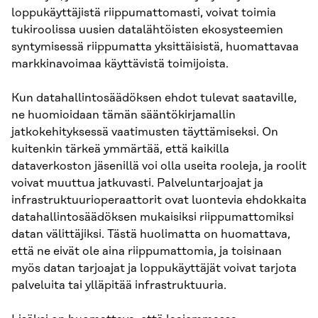
loppukäyttäjistä riippumattomasti, voivat toimia
tukiroolissa uusien datalähtöisten ekosysteemien
syntymisessä riippumatta yksittäisistä, huomattavaa
markkinavoimaa käyttävistä toimijoista.
Kun datahallintosäädöksen ehdot tulevat saataville,
ne huomioidaan tämän sääntökirjamallin
jatkokehityksessä vaatimusten täyttämiseksi. On
kuitenkin tärkeä ymmärtää, että kaikilla
dataverkoston jäsenillä voi olla useita rooleja, ja roolit
voivat muuttua jatkuvasti. Palveluntarjoajat ja
infrastruktuurioperaattorit ovat luontevia ehdokkaita
datahallintosäädöksen mukaisiksi riippumattomiksi
datan välittäjiksi. Tästä huolimatta on huomattava,
että ne eivät ole aina riippumattomia, ja toisinaan
myös datan tarjoajat ja loppukäyttäjät voivat tarjota
palveluita tai ylläpitää infrastruktuuria.