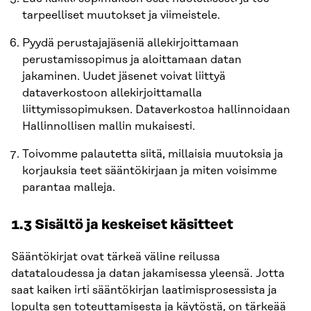
tarpeelliset muutokset ja viimeistele.
Pyydä perustajajäseniä allekirjoittamaan
perustamissopimus ja aloittamaan datan
jakaminen. Uudet jäsenet voivat liittyä
dataverkostoon allekirjoittamalla
liittymissopimuksen. Dataverkostoa hallinnoidaan
Hallinnollisen mallin mukaisesti.
Toivomme palautetta siitä, millaisia muutoksia ja
korjauksia teet sääntökirjaan ja miten voisimme
parantaa malleja.
1.3 Sisältö ja keskeiset käsitteet
Sääntökirjat ovat tärkeä väline reilussa
datataloudessa ja datan jakamisessa yleensä. Jotta
saat kaiken irti sääntökirjan laatimisprosessista ja
lopulta sen toteuttamisesta ja käytöstä, on tärkeää