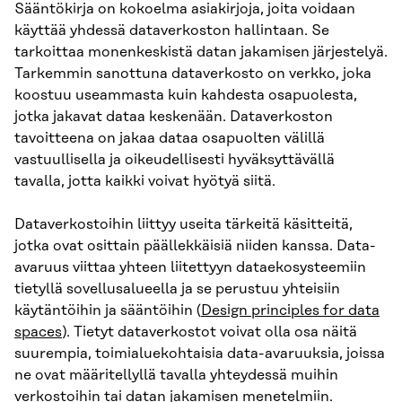
Sääntökirja on kokoelma asiakirjoja, joita voidaan
käyttää yhdessä dataverkoston hallintaan. Se
tarkoittaa monenkeskistä datan jakamisen järjestelyä.
Tarkemmin sanottuna dataverkosto on verkko, joka
koostuu useammasta kuin kahdesta osapuolesta,
jotka jakavat dataa keskenään. Dataverkoston
tavoitteena on jakaa dataa osapuolten välillä
vastuullisella ja oikeudellisesti hyväksyttävällä
tavalla, jotta kaikki voivat hyötyä siitä.
Dataverkostoihin liittyy useita tärkeitä käsitteitä,
jotka ovat osittain päällekkäisiä niiden kanssa. Data-
avaruus viittaa yhteen liitettyyn dataekosysteemiin
tietyllä sovellusalueella ja se perustuu yhteisiin
käytäntöihin ja sääntöihin (
Design principles for data
spaces
). Tietyt dataverkostot voivat olla osa näitä
suurempia, toimialuekohtaisia data-avaruuksia, joissa
ne ovat määritellyllä tavalla yhteydessä muihin
verkostoihin tai datan jakamisen menetelmiin.