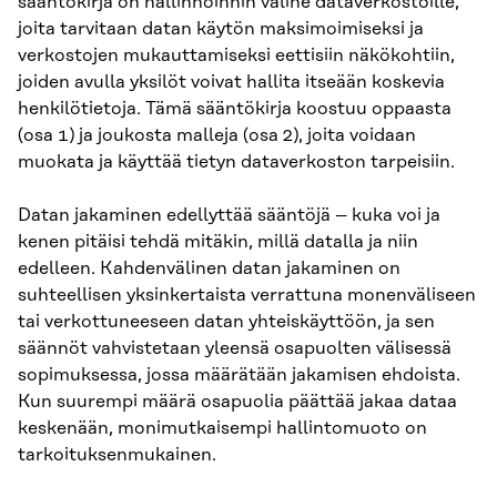
sääntökirja on hallinnoinnin väline dataverkostoille,
joita tarvitaan datan käytön maksimoimiseksi ja
verkostojen mukauttamiseksi eettisiin näkökohtiin,
joiden avulla yksilöt voivat hallita itseään koskevia
henkilötietoja. Tämä sääntökirja koostuu oppaasta
(osa 1) ja joukosta malleja (osa 2), joita voidaan
muokata ja käyttää tietyn dataverkoston tarpeisiin.
Datan jakaminen edellyttää sääntöjä – kuka voi ja
kenen pitäisi tehdä mitäkin, millä datalla ja niin
edelleen. Kahdenvälinen datan jakaminen on
suhteellisen yksinkertaista verrattuna monenväliseen
tai verkottuneeseen datan yhteiskäyttöön, ja sen
säännöt vahvistetaan yleensä osapuolten välisessä
sopimuksessa, jossa määrätään jakamisen ehdoista.
Kun suurempi määrä osapuolia päättää jakaa dataa
keskenään, monimutkaisempi hallintomuoto on
tarkoituksenmukainen.