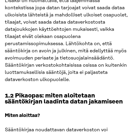
Lisäksi on huomattava, että laajemmassa
kontekstissa jopa datan tarjoajat voivat saada dataa
ulkoisista lähteistä ja mahdolliset ulkoiset osapuolet,
tilaajat, voivat saada dataa dataverkostosta
datajoukkojen käyttöehtojen mukaisesti, vaikka
tilaajat eivät olekaan osapuolena
perustamissopimuksessa. Lähtökohta on, että
sääntökirja on avoin ja julkinen, mitä edellyttää myös
avoimuuden periaate ja tietosuojalainsäädäntö.
Sääntökirjan verkostokohtaisissa osissa on kuitenkin
luottamuksellisia sääntöjä, joita ei paljasteta
dataverkoston ulkopuolelle.
1.2 Pikaopas: miten aloitetaan
sääntökirjan laadinta datan jakamiseen
Miten aloittaa?
Sääntökirjaa noudattavan dataverkoston voi