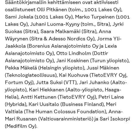
Sääntökirjamallin kehittämiseen ovat aktiivisesti
osallistuneet Olli Pitkänen (toim., 1001 Lakes Oy),
Sami Jokela (1001 Lakes Oy), Marko Turpeinen (1001
Lakes Oy), Juhani Luoma-Kyyny (toim., Sitra), Jyrki
Suokas (Sitra), Saara Malkamäki (Sitra), Anna
Wäyrynen (Sitra & Adesso Nordics Oy), Jorma Yli-
Jaakkola (Borenius Asianajotoimisto Oy ja Lexia
Asianajotoimisto Oy), Otto Lindholm (Dottir
Asianajotoimisto Oy), Jani Koskinen (Turun yliopisto),
Pekka Mäkelä (Helsingin yliopisto), Jussi Mäkinen
(Teknologiateollisuus), Kai Kuohuva (TietoEVRY Oyj,
Fortum Oyj), Jutta Suksi (VTT), Jari Juhanko (Aalto-
yliopisto), Kari Hiekkanen (Aalto-yliopisto, Haaga-
Helia), Antti Kettunen (TietoEVRY Oyj), Petri Laine
(Hybrida), Kari Uusitalo (Business Finland), Meri
Valtiala (The Human Colossus Foundation), Anna-
Mari Rusanen (Valtiovarainministeriö) ja Sari Isokorpi
(Medifilm Oy).