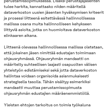
perustamissopimuksessa. Lisäksi perustajajäsenten
tulee harkita, kannattaako niiden määritellä
dataverkoston uusien jäsenten hyväksymisen kriteerit
ja prosessi liitteenä esitettävässä hallinnollisessa
mallissa osana muita hallinnolliseen kehykseen
liittyviä asioita, jotka on huomioitava dataverkoston
elinkaaren aikana.
Liitteenä olevassa hallinnollisessa mallissa oletetaan,
että jokainen jäsen nimittää edustajan toimimaan
ohjausryhmässä. Ohjausryhmän mandaatti on
määritelty suhteellisen laajasti osapuolten välisen
yhteistyön edistämiseksi sekä jotta dataverkoston
hallintaa voidaan organisoida asianmukaisesti
strategisella tasolla. Tähän sisältyy esimerkiksi
mandaatti muuttaa perustamissopimusta
ohjausryhmän edustajien määräenemmistöllä.
Yleisten ehtojen tarkoitus on toimia työkaluna