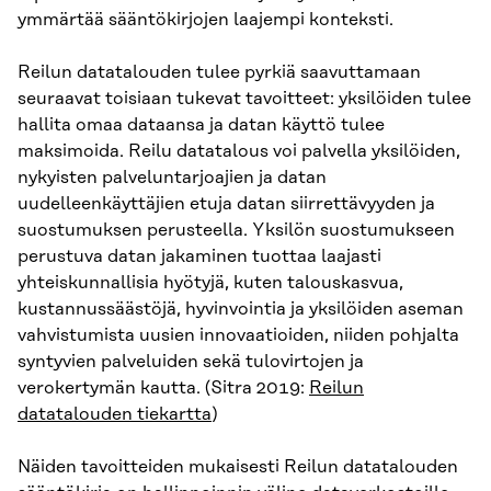
ymmärtää sääntökirjojen laajempi konteksti.
Reilun datatalouden tulee pyrkiä saavuttamaan
seuraavat toisiaan tukevat tavoitteet: yksilöiden tulee
hallita omaa dataansa ja datan käyttö tulee
maksimoida. Reilu datatalous voi palvella yksilöiden,
nykyisten palveluntarjoajien ja datan
uudelleenkäyttäjien etuja datan siirrettävyyden ja
suostumuksen perusteella. Yksilön suostumukseen
perustuva datan jakaminen tuottaa laajasti
yhteiskunnallisia hyötyjä, kuten talouskasvua,
kustannussäästöjä, hyvinvointia ja yksilöiden aseman
vahvistumista uusien innovaatioiden, niiden pohjalta
syntyvien palveluiden sekä tulovirtojen ja
verokertymän kautta. (Sitra 2019:
Reilun
datatalouden tiekartta
)
Näiden tavoitteiden mukaisesti Reilun datatalouden