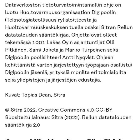
Dataverkoston tietoturvatoimintamallin ohje on
luotu Huoltovarmuusorganisaation Digipoolin
(Teknologiateollisuus ry) aloitteesta ja
Huoltovarmuuskeskuksen tuella osaksi Sitran Reilun
datatalouden sääntökirjaa. Ohjetta ovat olleet
tekemässä 1001 Lakes Oy:n asiantuntijat Olli
Pitkänen, Sami Jokela ja Marko Turpeinen sekä
Digipoolin poolisihteeri Antti Nyqvist. Ohjeen
kehittämistä varten järjestettyyn työpajaan osallistui
Digipoolin jäseniä, yrityksiä monilta eri toimialoilta
sekä yliopistojen ja järjestöjen edustajia.
Kuvat: Topias Dean, Sitra
© Sitra 2022, Creative Commons 4.0 CC-BY
Suositeltu lainaus: Sitra (2022), Reilun datatalouden
sääntökirja 2.0