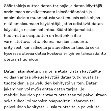
Sääntökirja auttaa datan tarjoajia ja datan käyttäjiä
arvioimaan sovellettavasta lainsäädännöstä ja
sopimuksista muodostuvia vaatimuksia sekä ohjaa
niitä omaksumaan käytäntöjä, jotka edistävät datan
käyttöä ja riskien hallintaa. Sääntökirjamallista
huolimatta osapuolten on kuitenkin itse
varmistettava, että olennainen lainsäädäntö
erityisesti kansallisella ja alueellisella tasolla sekä
kyseessä olevaa dataa koskeva erityinen lainsäädäntö
otetaan huomioon.
Datan jakamisella on monia etuja. Datan käyttäjille
voidaan antaa oikeus käyttää dataa tutkimusta tai
tuotteiden ja palveluiden kehitystä varten. Datan
jakaminen voi myös antaa datan tarjoajille
mahdollisuuden parantaa tuotteitaan tai palveluitaan
sekä tukea kolmansien osapuolten lisäarvon tai
palveluiden kehitystä. Uusia tuotteita ja palveluita