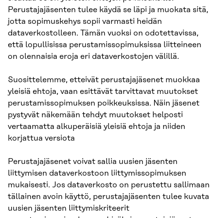
Perustajajäsenten tulee käydä se läpi ja muokata sitä,
jotta sopimuskehys sopii varmasti heidän
dataverkostolleen. Tämän vuoksi on odotettavissa,
että lopullisissa perustamissopimuksissa liitteineen
on olennaisia eroja eri dataverkostojen välillä.
Suosittelemme, etteivät perustajajäsenet muokkaa
yleisiä ehtoja, vaan esittävät tarvittavat muutokset
perustamissopimuksen poikkeuksissa. Näin jäsenet
pystyvät näkemään tehdyt muutokset helposti
vertaamatta alkuperäisiä yleisiä ehtoja ja niiden
korjattua versiota
Perustajajäsenet voivat sallia uusien jäsenten
liittymisen dataverkostoon liittymissopimuksen
mukaisesti. Jos dataverkosto on perustettu sallimaan
tällainen avoin käyttö, perustajajäsenten tulee kuvata
uusien jäsenten liittymiskriteerit