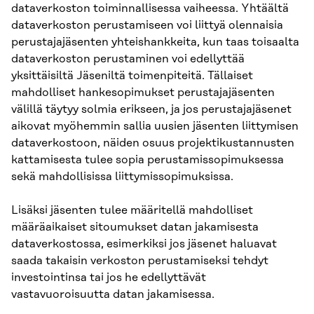
dataverkoston toiminnallisessa vaiheessa. Yhtäältä
dataverkoston perustamiseen voi liittyä olennaisia
perustajajäsenten yhteishankkeita, kun taas toisaalta
dataverkoston perustaminen voi edellyttää
yksittäisiltä Jäseniltä toimenpiteitä. Tällaiset
mahdolliset hankesopimukset perustajajäsenten
välillä täytyy solmia erikseen, ja jos perustajajäsenet
aikovat myöhemmin sallia uusien jäsenten liittymisen
dataverkostoon, näiden osuus projektikustannusten
kattamisesta tulee sopia perustamissopimuksessa
sekä mahdollisissa liittymissopimuksissa.
Lisäksi jäsenten tulee määritellä mahdolliset
määräaikaiset sitoumukset datan jakamisesta
dataverkostossa, esimerkiksi jos jäsenet haluavat
saada takaisin verkoston perustamiseksi tehdyt
investointinsa tai jos he edellyttävät
vastavuoroisuutta datan jakamisessa.