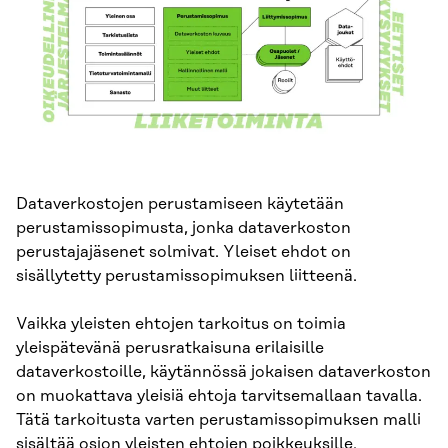
Dataverkostojen perustamiseen käytetään
perustamissopimusta, jonka dataverkoston
perustajajäsenet solmivat. Yleiset ehdot on
sisällytetty perustamissopimuksen liitteenä.
Vaikka yleisten ehtojen tarkoitus on toimia
yleispätevänä perusratkaisuna erilaisille
dataverkostoille, käytännössä jokaisen dataverkoston
on muokattava yleisiä ehtoja tarvitsemallaan tavalla.
Tätä tarkoitusta varten perustamissopimuksen malli
sisältää osion yleisten ehtojen poikkeuksille.