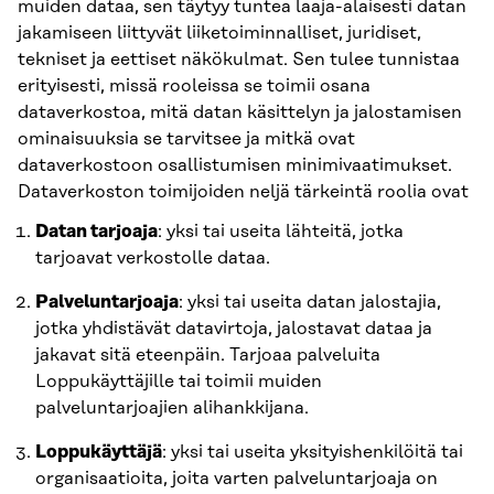
muiden dataa, sen täytyy tuntea laaja-alaisesti datan
jakamiseen liittyvät liiketoiminnalliset, juridiset,
tekniset ja eettiset näkökulmat. Sen tulee tunnistaa
erityisesti, missä rooleissa se toimii osana
dataverkostoa, mitä datan käsittelyn ja jalostamisen
ominaisuuksia se tarvitsee ja mitkä ovat
dataverkostoon osallistumisen minimivaatimukset.
Dataverkoston toimijoiden neljä tärkeintä roolia ovat
Datan tarjoaja
: yksi tai useita lähteitä, jotka
tarjoavat verkostolle dataa.
Palveluntarjoaja
: yksi tai useita datan jalostajia,
jotka yhdistävät datavirtoja, jalostavat dataa ja
jakavat sitä eteenpäin. Tarjoaa palveluita
Loppukäyttäjille tai toimii muiden
palveluntarjoajien alihankkijana.
Loppukäyttäjä
: yksi tai useita yksityishenkilöitä tai
organisaatioita, joita varten palveluntarjoaja on