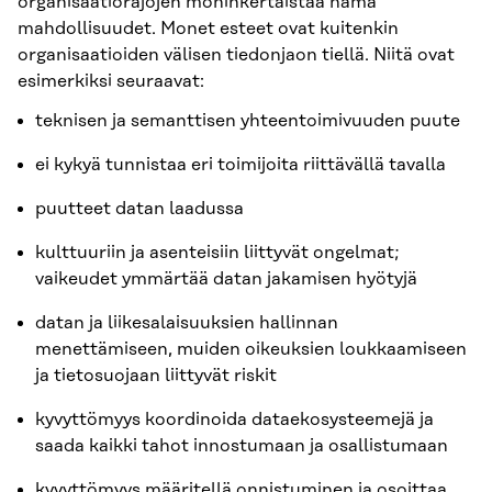
organisaatiorajojen moninkertaistaa nämä
mahdollisuudet. Monet esteet ovat kuitenkin
organisaatioiden välisen tiedonjaon tiellä. Niitä ovat
esimerkiksi seuraavat:
teknisen ja semanttisen yhteentoimivuuden puute
ei kykyä tunnistaa eri toimijoita riittävällä tavalla
puutteet datan laadussa
kulttuuriin ja asenteisiin liittyvät ongelmat;
vaikeudet ymmärtää datan jakamisen hyötyjä
datan ja liikesalaisuuksien hallinnan
menettämiseen, muiden oikeuksien loukkaamiseen
ja tietosuojaan liittyvät riskit
kyvyttömyys koordinoida dataekosysteemejä ja
saada kaikki tahot innostumaan ja osallistumaan
kyvyttömyys määritellä onnistuminen ja osoittaa