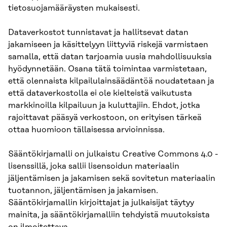
tietosuojamääräysten mukaisesti.
Dataverkostot tunnistavat ja hallitsevat datan
jakamiseen ja käsittelyyn liittyviä riskejä varmistaen
samalla, että datan tarjoamia uusia mahdollisuuksia
hyödynnetään. Osana tätä toimintaa varmistetaan,
että olennaista kilpailulainsäädäntöä noudatetaan ja
että dataverkostolla ei ole kielteistä vaikutusta
markkinoilla kilpailuun ja kuluttajiin. Ehdot, jotka
rajoittavat pääsyä verkostoon, on erityisen tärkeä
ottaa huomioon tällaisessa arvioinnissa.
Sääntökirjamalli on julkaistu Creative Commons 4.0 -
lisenssillä, joka sallii lisensoidun materiaalin
jäljentämisen ja jakamisen sekä sovitetun materiaalin
tuotannon, jäljentämisen ja jakamisen.
Sääntökirjamallin kirjoittajat ja julkaisijat täytyy
mainita, ja sääntökirjamalliin tehdyistä muutoksista
on ilmoitettava.