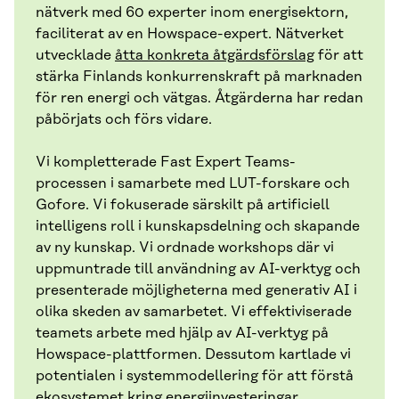
nätverk med 60 experter inom energisektorn,
faciliterat av en Howspace-expert. Nätverket
utvecklade
åtta konkreta åtgärdsförslag
för att
stärka Finlands konkurrenskraft på marknaden
för ren energi och vätgas. Åtgärderna har redan
påbörjats och förs vidare.
Vi kompletterade Fast Expert Teams-
processen i samarbete med LUT-forskare och
Gofore. Vi fokuserade särskilt på artificiell
intelligens roll i kunskapsdelning och skapande
av ny kunskap. Vi ordnade workshops där vi
uppmuntrade till användning av AI-verktyg och
presenterade möjligheterna med generativ AI i
olika skeden av samarbetet. Vi effektiviserade
teamets arbete med hjälp av AI-verktyg på
Howspace-plattformen. Dessutom kartlade vi
potentialen i systemmodellering för att förstå
ekosystemet kring energiinvesteringar.