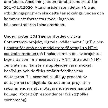
områdena. Ansökningstiden för statsunderstöd är
20.1–31.3.2020. Alla områden som deltar i Sitras
utbildningsprogram ska delta i ansökningsrundan och
kommer att fortsätta utvecklingen av
hälsocentralerna i sina områden.
Under hösten 2019
genomfördes digitala
Soteuttamo-projekt, digitala kvällar samt DigiTrainer-
tjänster för små och medelstora företag i 14 NTM-
centralsområden
(på finska) som en del av projektet
Digi-silta som finansierades av ANM, Sitra och NTM-
centralerna. Tjänsterna upplevdes vara mycket
behövliga och de fick utmärkt feedback av
deltagarna. Till exempel skulle 97 procent av
deltagarna i de digitala Soteuttamo-projekten
rekommendera ett motsvarande evenemang åt
kollegor (totalt 87 respondenter från 17 olika
evenemang).