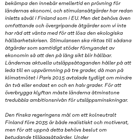
bekämpa den innebär emellertid en prövning för
ländernas ekonomi, och stimulansåtgärder har redan
inletts såväl i Finland som i EU. Men det behövs även
omfattande och övergripande åtgärder som vi inte
har råd att vänta med för att lösa den ekologiska
hållbarhetskrisen. Stimulansen ska riktas till sådana
åtgärder som samtidigt stöder förnyandet av
ekonomin så att den på lång sikt blir hållbar.
Ländernas aktuella utsläppsåtaganden håller på att
leda till en uppvärmning på tre grader, då man på
klimatmötet i Paris 2015 avtalade tydligt om mindre
än två eller endast en och en halv grader. För att
överbrygga klyftan måste länderna åtminstone
tredubbla ambitionsnivån för utsläppsminskningar.
Den finska regeringens mål om ett kolneutralt
Finland före 2035 är både realistiskt och motiverat,
men för att uppnå detta behövs beslut om
betydande tilläggsåtgärder. Under