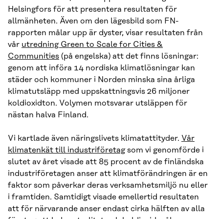
Helsingfors för att presentera resultaten för
allmänheten. Även om den lägesbild som FN-
rapporten målar upp är dyster, visar resultaten från
vår
utredning Green to Scale for Cities &
Communities
(på engelska) att det finns lösningar:
genom att införa 14 nordiska klimatlösningar kan
städer och kommuner i Norden minska sina årliga
klimatutsläpp med uppskattningsvis 26 miljoner
koldioxidton. Volymen motsvarar utsläppen för
nästan halva Finland.
Vi kartlade även näringslivets klimatattityder.
Vår
klimatenkät till industriföretag
som vi genomförde i
slutet av året visade att 85 procent av de finländska
industriföretagen anser att klimatförändringen är en
faktor som påverkar deras verksamhetsmiljö nu eller
i framtiden. Samtidigt visade emellertid resultaten
att för närvarande anser endast cirka hälften av alla