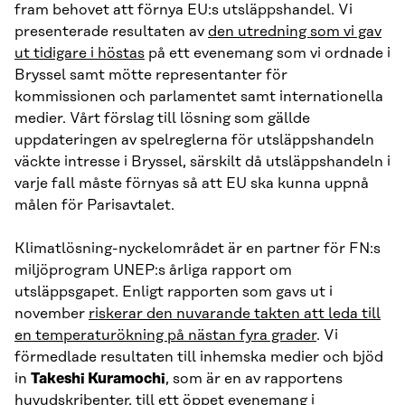
fram behovet att förnya EU:s utsläppshandel. Vi
presenterade resultaten av
den utredning som vi gav
ut tidigare i höstas
på ett evenemang som vi ordnade i
Bryssel samt mötte representanter för
kommissionen och parlamentet samt internationella
medier. Vårt förslag till lösning som gällde
uppdateringen av spelreglerna för utsläppshandeln
väckte intresse i Bryssel, särskilt då utsläppshandeln i
varje fall måste förnyas så att EU ska kunna uppnå
målen för Parisavtalet.
Klimatlösning-nyckelområdet är en partner för FN:s
miljöprogram UNEP:s årliga rapport om
utsläppsgapet. Enligt rapporten som gavs ut i
november
riskerar den nuvarande takten att leda till
en temperaturökning på nästan fyra grader
. Vi
förmedlade resultaten till inhemska medier och bjöd
in
Takeshi Kuramochi
, som är en av rapportens
huvudskribenter, till ett öppet evenemang i