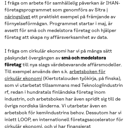
I fråga om arbete för samhällelig påverkan är IHAN-
företagsprogrammet som genomförs av Sitra
i
näringslivet
ett praktiskt exempel på främjande av
förnyelseförmågan. Programmet startar i maj, är
avsett för små och medelstora företag och hjälper
företag att skapa ny affärsverksamhet av data.
I fråga om cirkulär ekonomi har vi på många sätt
påskyndat övergången av
små och medelstora
företag
till nya slags värdebevarande affärsmodeller.
Till exempel används den s.k.
arbetsboken för
cirkulär ekonomi
(Kiertotalouden työkirja, på finska),
som vi utarbetat tillsammans med Teknologiindustrin
rf, redan i hundratals finländska företag inom
industrin, och arbetsboken har även spridit sig till de
övriga nordiska länderna. Vi utarbetar även en
arbetsbok för kemiindustrins behov. Dessutom har vi
inlett LOOP, en internationell företagsaccelerator för
cirkulär ekonomi, och vi har finansierat