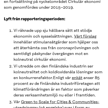
en fortsättning på nyckelområdet Cirkulär ekonomi
som genomfördes under 2015–2019.
Lyft från rapporteringsperioden:
Vi räknade upp sju hållbara sätt att stödja
ekonomin och sysselsättningen.
Vårt förslag
innehåller stimulansåtgärder som hjälper oss
att återhämta oss från coronaprövningen och
samtidigt påskyndar övergången mot en
kolneutral cirkulär ekonomi.
Vi utredde om den finländska industrin ser
kolneutralitet och koldioxidsnåla lösningar som
en konkurrensfaktor.Enligt vår
enkät
anser 85
procent av de finländska industriföretagen att
klimatförändringen är en faktor som påverkar
deras verksamhetsmiljö nu eller i framtiden.
Vår
Green to Scale for Cities & Communities-
utredning
gav (på engelska) svar i form av