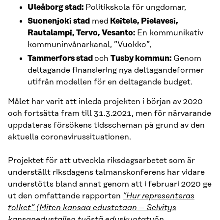
Uleåborg stad:
Politikskola för ungdomar,
Suonenjoki stad
med
Keitele, Pielavesi,
Rautalampi, Tervo, Vesanto:
En kommunikativ
kommuninvånarkanal, ”Vuokko”,
Tammerfors stad
och
Tusby kommun:
Genom
deltagande finansiering nya deltagandeformer
utifrån modellen för en deltagande budget.
Målet har varit att inleda projekten i början av 2020
och fortsätta fram till 31.3.2021, men för närvarande
uppdateras försökens tidsscheman på grund av den
aktuella coronavirussituationen.
Projektet för att utveckla riksdagsarbetet som är
underställt riksdagens talmanskonferens har vidare
understötts bland annat genom att i februari 2020 ge
ut den omfattande rapporten
”Hur representeras
folket” (Miten kansaa edustetaan – Selvitys
kansanedustajien työstä eduskuntatyön