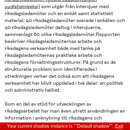
uudistamiseksi)
som utgår från intervjuer med
riksdagsledamöter och en enkät samt statistiskt
material. 40 riksdagsledamöter svarade i enkäten och
40 riksdagsledamöter deltog i intervjuerna,
sammanlagt 60 olika riksdagsledamöter.Rapporten
beskriver riksdagsledamöternas arbete och
riksdagens verksamhet både med tanke på
riksdagsledamöternas praktiska arbete och
riksdagens förvaltningsstrukturer. På grund av de
strukturella problem som identifierades i
utredningen verkar det också som att riksdagens
verksamhet har blivit uppdelad i två delar: en politisk
och administrativ helhet.
Som en del av stöd för utvecklingen av
riksdagsarbetet har man även utrett användningen av
information i anknytning till riksdagens och
riksdagsledamöternas arbete samt behoven att
Your current shadow instance is ""Default shadow"".
Exit