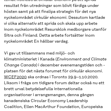
resultat från utredningar som blivit färdiga under
hösten samt på att finslipa strategin för det nya
nyckelområdet cirkulär ekonomi. Dessutom kartlade
vi olika alternativ att sprida och skala upp arbete
inom nyckelområdet Resursklok medborgare utanför
Sitra och Finland. Detta arbete fortsätter inom
nyckelområdet En hållbar vardag.
Vi gav ut tillsammans med miljö- och
klimatministeriet i Kanada (
Environment and Climate
Change Canada
) i december evenemangstiden och -
platsen för det nästa forumet för cirkulär ekonomi.
WCEF2020
ska ordnas i Toronto 29.9–1.10.2020.
Liksom i fråga om tidigare forum deltar också nu ett
brett urval betydelsefulla internationella
organisationer i arrangemangen, denna gången
kanadensiska Circular Economy Leadership
Coalition, Ellen MacArthur Foundation, Europeiska