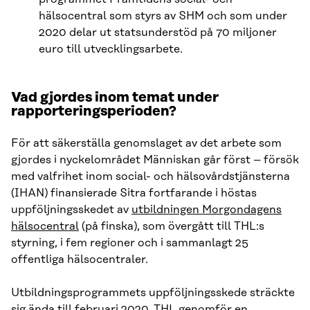
hälsocentral som styrs av SHM och som under
2020 delar ut statsunderstöd på 70 miljoner
euro till utvecklingsarbete.
Vad gjordes inom temat under
rapporteringsperioden?
För att säkerställa genomslaget av det arbete som
gjordes i nyckelområdet Människan går först – försök
med valfrihet inom social- och hälsovårdstjänsterna
(IHAN) finansierade Sitra fortfarande i höstas
uppföljningsskedet av
utbildningen Morgondagens
hälsocentral
(på finska), som övergått till THL:s
styrning, i fem regioner och i sammanlagt 25
offentliga hälsocentraler.
Utbildningsprogrammets uppföljningsskede sträckte
sig ända till februari 2020. THL genomför en