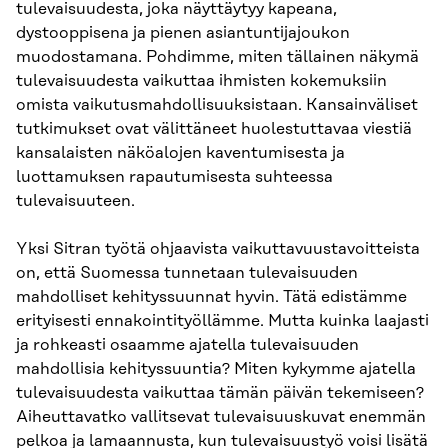
tulevaisuudesta, joka näyttäytyy kapeana,
dystooppisena ja pienen asiantuntijajoukon
muodostamana. Pohdimme, miten tällainen näkymä
tulevaisuudesta vaikuttaa ihmisten kokemuksiin
omista vaikutusmahdollisuuksistaan. Kansainväliset
tutkimukset ovat välittäneet huolestuttavaa viestiä
kansalaisten näköalojen kaventumisesta ja
luottamuksen rapautumisesta suhteessa
tulevaisuuteen.
Yksi Sitran työtä ohjaavista vaikuttavuustavoitteista
on, että Suomessa tunnetaan tulevaisuuden
mahdolliset kehityssuunnat hyvin. Tätä edistämme
erityisesti ennakointityöllämme. Mutta kuinka laajasti
ja rohkeasti osaamme ajatella tulevaisuuden
mahdollisia kehityssuuntia? Miten kykymme ajatella
tulevaisuudesta vaikuttaa tämän päivän tekemiseen?
Aiheuttavatko vallitsevat tulevaisuuskuvat enemmän
pelkoa ja lamaannusta, kun tulevaisuustyö voisi lisätä