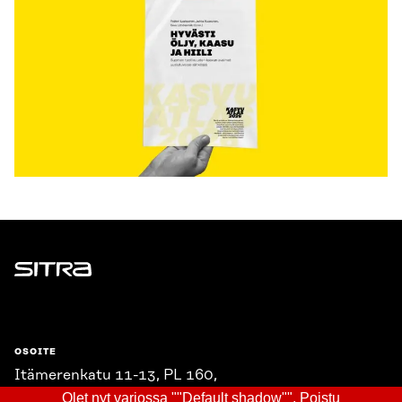
Sitra
OSOITE
Itämerenkatu 11-13, PL 160,
00181 Helsinki
Olet nyt varjossa ""Default shadow"".
Poistu