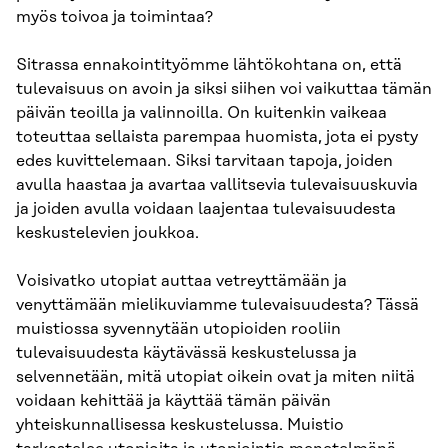
myös toivoa ja toimintaa?
Sitrassa ennakointityömme lähtökohtana on, että
tulevaisuus on avoin ja siksi siihen voi vaikuttaa tämän
päivän teoilla ja valinnoilla. On kuitenkin vaikeaa
toteuttaa sellaista parempaa huomista, jota ei pysty
edes kuvittelemaan. Siksi tarvitaan tapoja, joiden
avulla haastaa ja avartaa vallitsevia tulevaisuuskuvia
ja joiden avulla voidaan laajentaa tulevaisuudesta
keskustelevien joukkoa.
Voisivatko utopiat auttaa vetreyttämään ja
venyttämään mielikuviamme tulevaisuudesta? Tässä
muistiossa syvennytään utopioiden rooliin
tulevaisuudesta käytävässä keskustelussa ja
selvennetään, mitä utopiat oikein ovat ja miten niitä
voidaan kehittää ja käyttää tämän päivän
yhteiskunnallisessa keskustelussa. Muistio