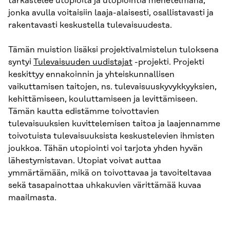
tarkastelee utopioita ja utopiointia menetelmänä,
jonka avulla voitaisiin laaja-alaisesti, osallistavasti ja
rakentavasti keskustella tulevaisuudesta.
Tämän muistion lisäksi projektivalmistelun tuloksena
syntyi
Tulevaisuuden uudistajat
-projekti. Projekti
keskittyy ennakoinnin ja yhteiskunnallisen
vaikuttamisen taitojen, ns. tulevaisuuskyvykkyyksien,
kehittämiseen, kouluttamiseen ja levittämiseen.
Tämän kautta edistämme toivottavien
tulevaisuuksien kuvittelemisen taitoa ja laajennamme
toivotuista tulevaisuuksista keskustelevien ihmisten
joukkoa. Tähän utopiointi voi tarjota yhden hyvän
lähestymistavan. Utopiat voivat auttaa
ymmärtämään, mikä on toivottavaa ja tavoiteltavaa
sekä tasapainottaa uhkakuvien värittämää kuvaa
maailmasta.