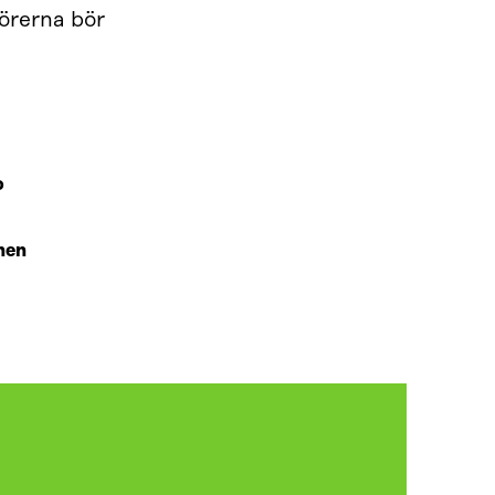
törerna bör
o
nen