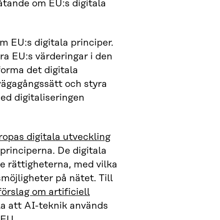
åtande om EU:s digitala
 EU:s digitala principer.
ra EU:s värderingar i den
 forma det digitala
lvägagångssätt och styra
d digitaliseringen
ropas digitala utveckling
principerna. De digitala
e rättigheterna, med vilka
öjligheter på nätet. Till
förslag om artificiell
la att AI-teknik används
 EU.