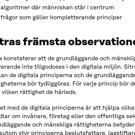
algoritmer där människan står i centrum
frågor som gäller kompletterande principer
tras främsta observation
a konstaterar att de grundläggande och mänsklig
arande inte tillgodoses i den digitala miljön. Sit
lan de digitala principerna och de grundläggand
igheterna bör tydliggöras. För varje princip bör d
 vilken rättighet de härleds.
et med de digitala principerna är att hjälpa olik
lar om invånare, företag eller den offentliga sek
dläggande och mänskliga rättigheterna betyder i 
utom styr principerna beslutsfattare, lagstifta