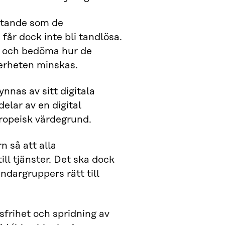
iktande som de
år dock inte bli tandlösa.
pp och bedöma hur de
kerheten minskas.
ynnas av sitt digitala
lar av en digital
uropeisk värdegrund.
n så att alla
ill tjänster. Det ska dock
vändargruppers rätt till
sfrihet och spridning av