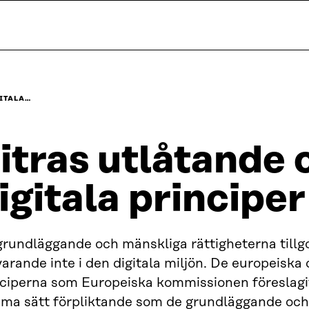
GITALA…
itras utlåtande
igitala principer
grundläggande och mänskliga rättigheterna tillg
arande inte i den digitala miljön. De europeiska 
nciperna som Europeiska kommissionen föreslagit
ma sätt förpliktande som de grundläggande och