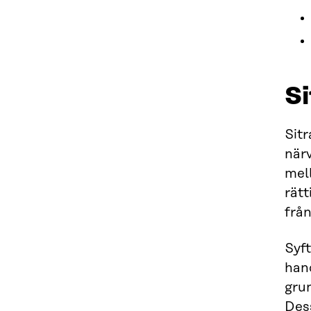
Si
Sitr
närv
mel
rätt
från
Syft
hand
grun
Dess