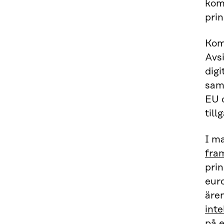
kom
prin
Komm
Avsi
digi
samh
EU 
till
I m
fram
pri
eur
äre
inte
på e