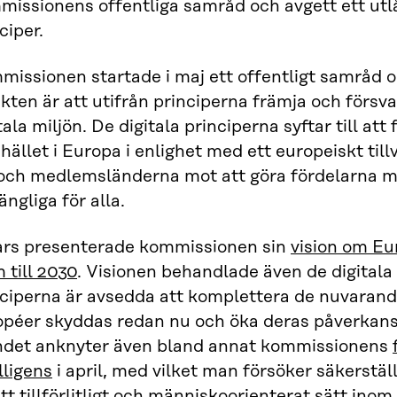
missionens offentliga samråd och avgett ett utl
ciper.
issionen startade i maj ett offentligt samråd om
kten är att utifrån principerna främja och försva
tala miljön. De digitala principerna syftar till att
ället i Europa i enlighet med ett europeiskt til
och medlemsländerna mot att göra fördelarna me
gängliga för alla.
ars presenterade kommissionen sin
vision om Eu
 till 2030
. Visionen behandlade även de digitala 
nciperna är avsedda att komplettera de nuvarand
opéer skyddas redan nu och öka deras påverkansm
ndet anknyter även bland annat kommissionens
lligens
i april, med vilket man försöker säkerstäl
tt tillförlitligt och människoorienterat sätt inom