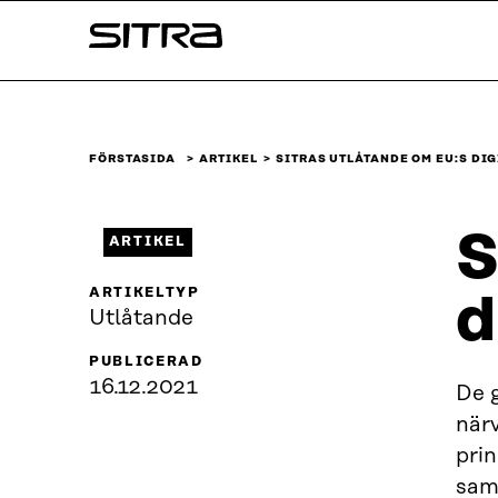
Skip to
Sitra
content
↓
FÖRSTASIDA
ARTIKEL
SITRAS UTLÅTANDE OM EU:S DI
S
ARTIKEL
ARTIKELTYP
d
Utlåtande
PUBLICERAD
16.12.2021
De 
närv
pri
sam