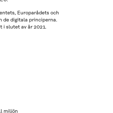
mentets, Europarådets och
e digitala principerna.
 i slutet av år 2021.
l miljön