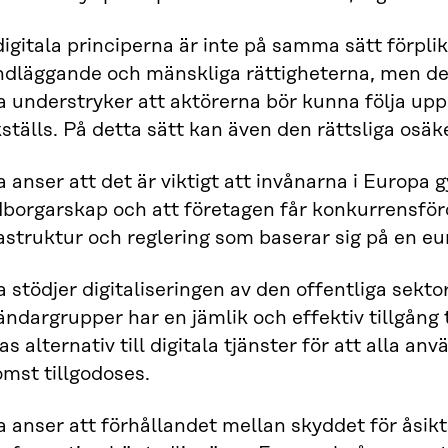
igitala principerna är inte på samma sätt förpl
dläggande och mänskliga rättigheterna, men de f
ra understryker att aktörerna bör kunna följa u
ställs. På detta sätt kan även den rättsliga osä
a anser att det är viktigt att invånarna i Europa g
borgarskap och att företagen får konkurrensförde
astruktur och reglering som baserar sig på en e
a stödjer digitaliseringen av den offentliga sektor
ndargrupper har en jämlik och effektiv tillgång t
as alternativ till digitala tjänster för att alla an
mst tillgodoses.
a anser att förhållandet mellan skyddet för åsikt