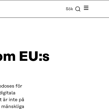
Meny
Sök
 om EU:s
odoses för
digitala
 är inte på
 mänskliga