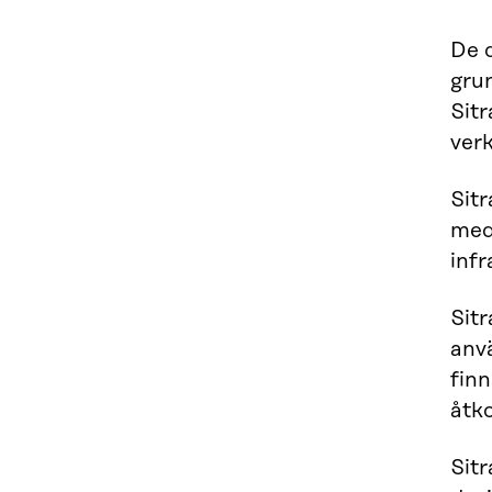
De d
grun
Sit
verk
Sitr
med
infr
Sitr
anvä
finn
åtko
Sitr