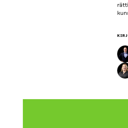
rätt
kun
KIRJ