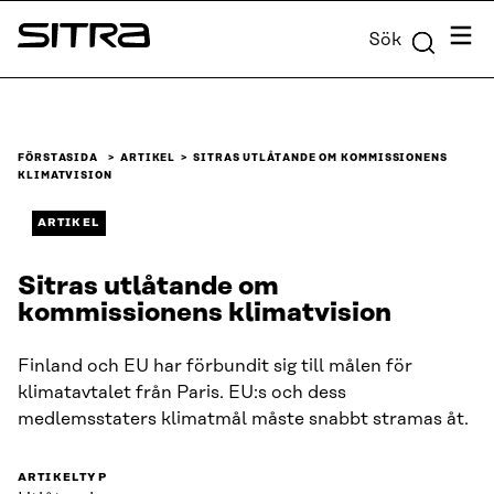
Skip to
Meny
Sök
content
Sitra
↓
FÖRSTASIDA
ARTIKEL
SITRAS UTLÅTANDE OM KOMMISSIONENS
KLIMATVISION
ARTIKEL
Sitras utlåtande om
kommissionens klimatvision
Finland och EU har förbundit sig till målen för
klimatavtalet från Paris. EU:s och dess
medlemsstaters klimatmål måste snabbt stramas åt.
ARTIKELTYP