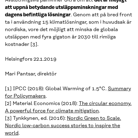
Avslutningsvis påminner Sitra om att
det är möjligt
att uppnå betydande utsläppsminskningar med
dagens befintliga lösningar
. Genom att på bred front
ta i användning 15 klimatlösningar, som i huvudsak är
nordiska, vore det möjligt att minska de globala
utsläppen med fyra gigaton år 2030 till rimliga
kostnader [3].
Helsingfors 22.1.2019
Mari Pantsar, direktör
[1] IPCC (2018): Global Warming of 1.5°C.
Summary
for Policymakers
.
[2] Material Economics (2018):
The circular economy.
A powerful force for climate mitigation
.
[3] Tynkkynen, ed. (2016):
Nordic Green to Scale.
Nordic low-carbon success stories to inspire the
world
.