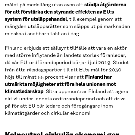
målet på medellång utan även att
stödja åtgärderna
för att förstärka den styrande effekten av EU:s
system för utsläppshandel
, till exempel genom att
mängden utsläppsrätter som släpps ut på marknaden
minskas i snabbare takt än i dag.
Finland erbjuds ett sällsynt tillfälle att vara en aktör
med större inflytande än landets storlek föranleder,
då vår EU-ordförandeperiod börjar i juli 2019. Stödet
från åtta riksdagspartier till att EU:s mål för 2030
höjs till minst 55 procent visar att
Finland har
utmärkta möjligheter att föra hela unionen mot
klimatledarskap
. Sitra uppmuntrar Finland att agera
aktivt under landets ordförandeperiod och att driva
på för att EU blir ledare och föregångare inom
klimatåtgärder och cirkulär ekonomi.