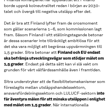
Finlands klimatpanel har uppskattat att Finland
borde uppnå kolneutralitet redan i början av 2030-
talet och övergå till negativa utsläpp efter det.
Det är bra att Finland lyfter fram de orosmoment
som gäller scenarierna 1–6, som kommissionen lagt
fram. Såsom Finland i sitt ställningstagande betonar
är dessa scenarier inte tillräckligt ambitiösa för att
det ska vara möjligt att begränsa uppvärmningen till
1,5 grader. Sitra betonar att
Finland och EU endast
ska befrämja utvecklingsvägar som stödjer målet om
1,5 grader
. Endast på detta sätt kan vi slå vakt om
grunden för vårt välfärdssamhälle även i framtiden.
Sitra understryker att de flexibilitetsmekanismer som
föreslagits mellan utsläppshandelssektorn,
ansvarsfördelningssektorn och LULUCF-sektorn
inte
får äventyra målen för att minska utsläppen i enlighet
med målet om 1,5 grader
. När internationella