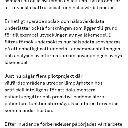
samlas i de olika systemen enkelt kan flyttas och för
att utveckla bättre social- och hälsovårdstjänster.
Enhetligt sparade social- och hälsovårdsdata
underlättar också forskningen som ligger till grund
för till exempel utvecklingen av nya läkemedel.
I
Sitras försök
undersöktes hur hälsodata som sparas
på ett enhetligt sätt underlättar sammanställningen
och analysen av information om användningen av nya
läkemedel.
Just nu pågår flera pilotprojekt där
välfärdsområdena utreder lämpligheten hos
artificiell intelligens
för att dokumentera
patientuppgifter och proaktivt bedöma äldre
patienters funktionsförmåga. Resultaten förväntas
komma under hösten.
Efter inledande förberedelser påbörjades vårt arbete