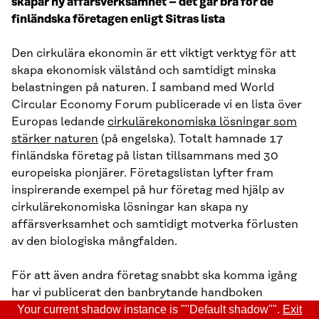
skapar ny affärsverksamhet – det går bra för de
finländska företagen enligt Sitras lista
Den cirkulära ekonomin är ett viktigt verktyg för att
skapa ekonomisk välstånd och samtidigt minska
belastningen på naturen. I samband med World
Circular Economy Forum publicerade vi en lista över
Europas ledande
cirkulärekonomiska lösningar som
stärker naturen
(på engelska). Totalt hamnade 17
finländska företag på listan tillsammans med 30
europeiska pionjärer. Företagslistan lyfter fram
inspirerande exempel på hur företag med hjälp av
cirkulärekonomiska lösningar kan skapa ny
affärsverksamhet och samtidigt motverka förlusten
av den biologiska mångfalden.
För att även andra företag snabbt ska komma igång
har vi publicerat den banbrytande handboken
Circular solutions for nature
(sammanfattning på
Your current shadow instance is ""Default shadow"".
Exit