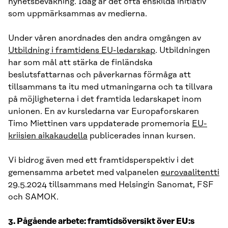
nyhetsbevakning. Idag är det ofta enskilda initiativ
som uppmärksammas av medierna.
Under våren anordnades den andra omgången av
Utbildning i framtidens EU-ledarskap
. Utbildningen
har som mål att stärka de finländska
beslutsfattarnas och påverkarnas förmåga att
tillsammans ta itu med utmaningarna och ta tillvara
på möjligheterna i det framtida ledarskapet inom
unionen. En av kursledarna var Europaforskaren
Timo Miettinen vars uppdaterade promemoria
EU-
kriisien aikakaudella
publicerades innan kursen.
Vi bidrog även med ett framtidsperspektiv i det
gemensamma arbetet med valpanelen
eurovaalitentti
29.5.2024 tillsammans med Helsingin Sanomat, FSF
och SAMOK.
3. Pågående arbete: framtidsöversikt över EU:s