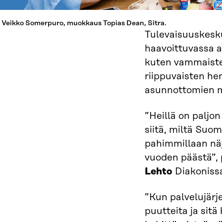
 Veikko Somerpuro, muokkaus Topias Dean, Sitra.
Tulevaisuuskesku
haavoittuvassa a
kuten vammaiste
riippuvaisten hen
asunnottomien m
”Heillä on paljo
siitä, miltä Suom
pahimmillaan n
vuoden päästä”, 
Lehto
Diakonissa
”Kun palvelujärj
puutteita ja sitä