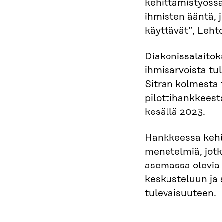
kehittämistyössä
ihmisten ääntä, j
käyttävät”, Lehto
Diakonissalaito
ihmisarvoista tu
Sitran kolmesta 
pilottihankkeesta
kesällä 2023.
Hankkeessa kehit
menetelmiä, jotk
asemassa olevia 
keskusteluun ja
tulevaisuuteen.