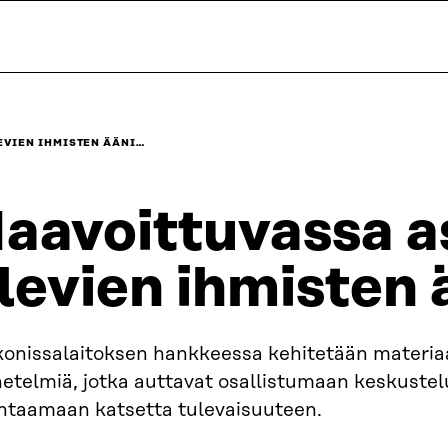
VIEN IHMISTEN ÄÄNI…
aavoittuvassa 
levien ihmisten 
konissalaitoksen hankkeessa kehitetään materiaa
etelmiä, jotka auttavat osallistumaan keskustel
ntaamaan katsetta tulevaisuuteen.