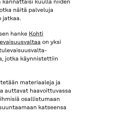
 kannattaisi kuulla niiden
otka näitä palveluja
 jatkaa.
ksen hanke
Kohti
levaisuusvaltaa
on yksi
tulevaisuusvalta-
, jotka käynnistettiin
etään materiaaleja ja
a auttavat haavoittuvassa
ihmisiä osallistumaan
 suuntaamaan katseensa