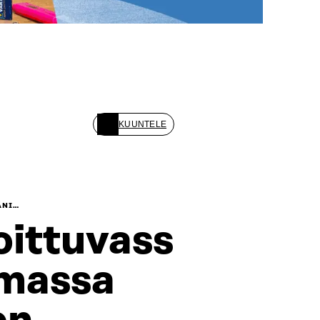
KUUNTELE
ÄNI…
ittuvass
emassa