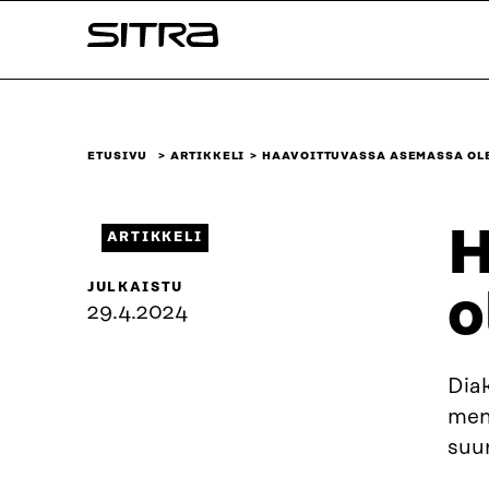
Siirry
Sitra
suoraan
sisältöön
↓
ETUSIVU
ARTIKKELI
HAAVOITTUVASSA ASEMASSA OLE
H
ARTIKKELI
JULKAISTU
o
29.4.2024
Dia
men
suu