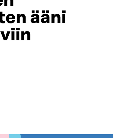
en
ten ääni
viin