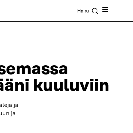
Valikko
Haku
asemassa
ääni kuuluviin
leja ja
uun ja