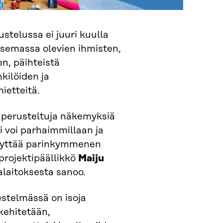
stelussa ei juuri kuulla
semassa olevien ihmisten,
n, päihteistä
kilöiden ja
ietteitä.
n perusteltuja näkemyksiä
i voi parhaimmillaan ja
äyttää parinkymmenen
projektipäällikkö
Maiju
laitoksesta sanoo.
estelmässä on isoja
 kehitetään,