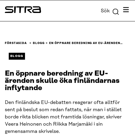
Skip to
Meny
Sök
content
Sitra
↓
FÖRSTASIDA
BLOGG
EN ÖPPNARE BEREDNING AV EU-ÄRENDEN…
BLOGG
En öppnare beredning av EU-
ärenden skulle öka finländarnas
inflytande
Den finländska EU-debatten reagerar ofta alltför
sent på beslut som redan fattats, när man i stället
borde rikta blicken mot framtida lösningar, skriver
Veera Heinonen och Riikka Marjamäki i sin
gemensamma skrivelse.