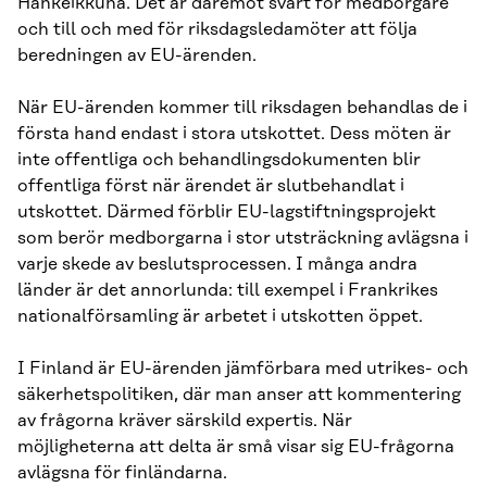
Hankeikkuna. Det är däremot svårt för medborgare
och till och med för riksdagsledamöter att följa
beredningen av EU-ärenden.
När EU-ärenden kommer till riksdagen behandlas de i
första hand endast i stora utskottet. Dess möten är
inte offentliga och behandlingsdokumenten blir
offentliga först när ärendet är slutbehandlat i
utskottet. Därmed förblir EU-lagstiftningsprojekt
som berör medborgarna i stor utsträckning avlägsna i
varje skede av beslutsprocessen. I många andra
länder är det annorlunda: till exempel i Frankrikes
nationalförsamling är arbetet i utskotten öppet.
I Finland är EU-ärenden jämförbara med utrikes- och
säkerhetspolitiken, där man anser att kommentering
av frågorna kräver särskild expertis. När
möjligheterna att delta är små visar sig EU-frågorna
avlägsna för finländarna.