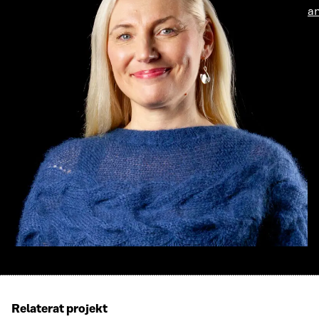
an
Relaterat projekt