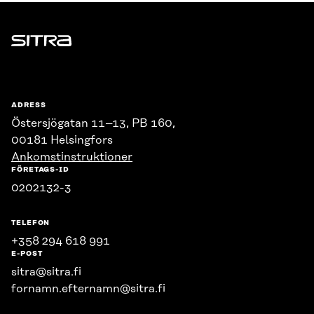
Sitra
ADRESS
Östersjögatan 11–13, PB 160,
00181 Helsingfors
Ankomstinstruktioner
FÖRETAGS-ID
0202132-3
TELEFON
+358 294 618 991
E-POST
sitra@sitra.fi
fornamn.efternamn@sitra.fi