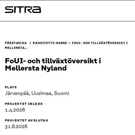
Skip to
content
Sitra
↓
FÖRSTASIDA
RAHOITETTU HANKE
FOUI- OCH TILLVÄXTÖVERSIKT I
MELLERSTA…
FoUI- och tillväxtöversikt i
Mellersta Nyland
PLATS
Järvenpää, Uusimaa, Suomi
PROJEKTET INLEDS
1.4.2026
PROJEKTET AVSLUTAS
31.8.2026