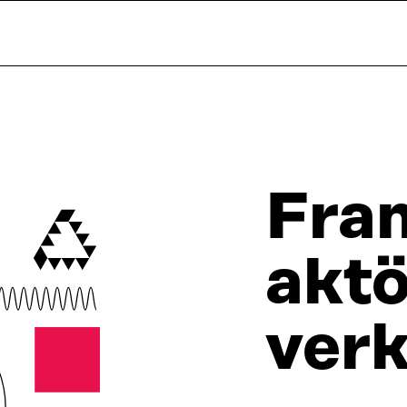
Fra
akt
ver