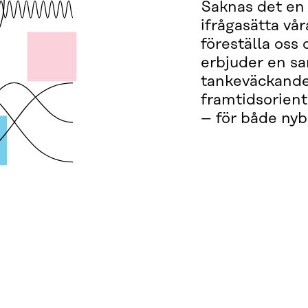
Saknas det en l
ifrågasätta vå
föreställa oss
erbjuder en sa
tankeväckande
framtidsorien
– för både nyb