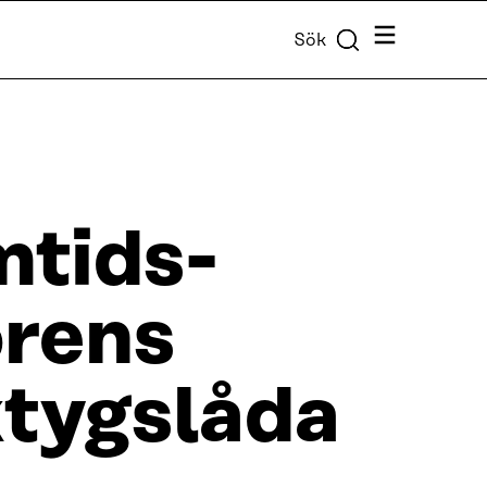
Meny
Sök
mtids­
örens
ktygslåda