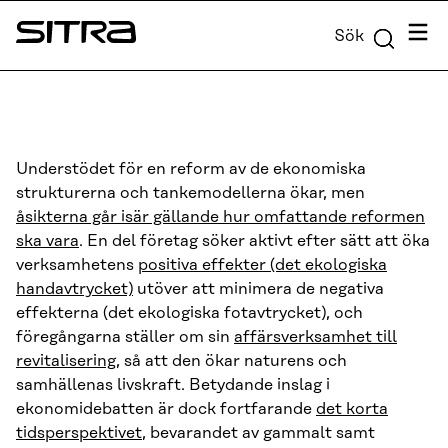
Skip to
Meny
Sök
content
Sitra
↓
Understödet för en reform av de ekonomiska
strukturerna och tankemodellerna ökar, men
åsikterna går isär gällande hur omfattande reformen
ska vara
. En del företag söker aktivt efter sätt att öka
verksamhetens
positiva effekter (det ekologiska
handavtrycket)
utöver att minimera de negativa
effekterna (det ekologiska fotavtrycket), och
föregångarna ställer om sin
affärsverksamhet till
revitalisering
, så att den ökar naturens och
samhällenas livskraft. Betydande inslag i
ekonomidebatten är dock fortfarande
det korta
tidsperspektivet
, bevarandet av gammalt samt