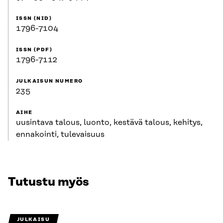
ISSN (NID)
1796-7104
ISSN (PDF)
1796-7112
JULKAISUN NUMERO
235
AIHE
uusintava talous, luonto, kestävä talous, kehitys,
ennakointi, tulevaisuus
Tutustu myös
JULKAISU