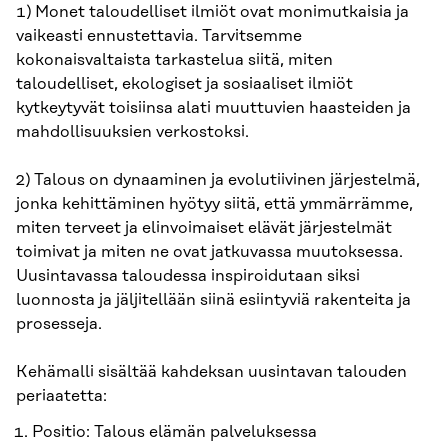
1) Monet taloudelliset ilmiöt ovat monimutkaisia ja
vaikeasti ennustettavia. Tarvitsemme
kokonaisvaltaista tarkastelua siitä, miten
taloudelliset, ekologiset ja sosiaaliset ilmiöt
kytkeytyvät toisiinsa alati muuttuvien haasteiden ja
mahdollisuuksien verkostoksi.
2) Talous on dynaaminen ja evolutiivinen järjestelmä,
jonka kehittäminen hyötyy siitä, että ymmärrämme,
miten terveet ja elinvoimaiset elävät järjestelmät
toimivat ja miten ne ovat jatkuvassa muutoksessa.
Uusintavassa taloudessa inspiroidutaan siksi
luonnosta ja jäljitellään siinä esiintyviä rakenteita ja
prosesseja.
Kehämalli sisältää kahdeksan uusintavan talouden
periaatetta:
Positio: Talous elämän palveluksessa