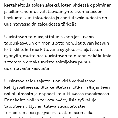
kertaheitolla toisenlaiseksi, joten yhdessä oppiminen
ja sillanrakennus vallitsevaan yhteiskunnalliseen
keskusteluun taloudesta ja sen tulevaisuudesta on
uusintavassakin taloudessa tärkeää.
Uusintavan talousajattelun suhde jatkuvaan
talouskasvuun on moniulotteinen. Jatkuvan kasvun
kritiikki toimi merkittävänä sytykkeenä ajattelun
synnylle, mutta osa uusintavan talouden näkökulmia
sittemmin omaksuneista toimijoista puhuu
uusintavasta kasvusta.
Uusintava talousajattelu on vielä varhaisessa
kehitysvaiheessa. Sitä kehitetään pitkän aikajänteen
näkökulmasta ja nopeasti muuttuvassa maailmassa.
Ennakointi voikin tarjota hyödyllisiä työkaluja
talouteen liittyvien tulevaisuusoletusten
tunnistamiseen ja kyseenalaistamiseen sekä