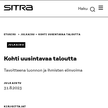
Siirry
Valik
Haku
suoraan
Sitra
sisältöön
↓
ETUSIVU
JULKAISU
KOHTI UUSINTAVAA TALOUTTA
JULKAISU
Kohti uusintavaa taloutta
Tavoitteena luonnon ja ihmisten elinvoima
JULKAISTU
31.8.2023
KIRJOITTAJAT