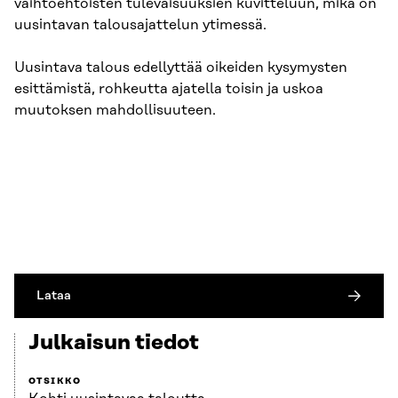
vaihtoehtoisten tulevaisuuksien kuvitteluun, mikä on
uusintavan talousajattelun ytimessä.
Uusintava talous edellyttää oikeiden kysymysten
esittämistä, rohkeutta ajatella toisin ja uskoa
muutoksen mahdollisuuteen.
Lataa
Julkaisun tiedot
OTSIKKO