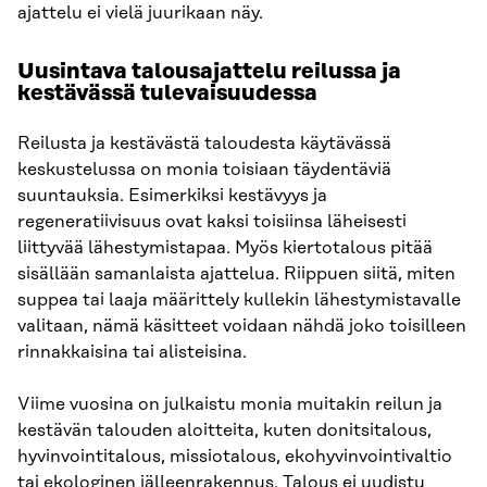
ajattelu ei vielä juurikaan näy.
Uusintava talousajattelu reilussa ja
kestävässä tulevaisuudessa
Reilusta ja kestävästä taloudesta käytävässä
keskustelussa on monia toisiaan täydentäviä
suuntauksia. Esimerkiksi kestävyys ja
regeneratiivisuus ovat kaksi toisiinsa läheisesti
liittyvää lähestymistapaa. Myös kiertotalous pitää
sisällään samanlaista ajattelua. Riippuen siitä, miten
suppea tai laaja määrittely kullekin lähestymistavalle
valitaan, nämä käsitteet voidaan nähdä joko toisilleen
rinnakkaisina tai alisteisina.
Viime vuosina on julkaistu monia muitakin reilun ja
kestävän talouden aloitteita, kuten donitsitalous,
hyvinvointitalous, missiotalous, ekohyvinvointivaltio
tai ekologinen jälleenrakennus. Talous ei uudistu