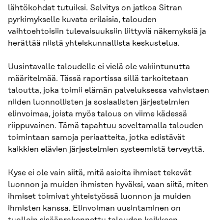
lähtökohdat tutuiksi. Selvitys on jatkoa Sitran
pyrkimykselle kuvata erilaisia, talouden
vaihtoehtoisiin tulevaisuuksiin liittyviä näkemyksiä ja
herättää niistä yhteiskunnallista keskustelua.
Uusintavalle taloudelle ei vielä ole vakiintunutta
määritelmää. Tässä raportissa sillä tarkoitetaan
taloutta, joka toimii elämän palveluksessa vahvistaen
niiden luonnollisten ja sosiaalisten järjestelmien
elinvoimaa, joista myös talous on viime kädessä
riippuvainen. Tämä tapahtuu soveltamalla talouden
toimintaan samoja periaatteita, jotka edistävät
kaikkien elävien järjestelmien systeemistä terveyttä.
Kyse ei ole vain siitä, mitä asioita ihmiset tekevät
luonnon ja muiden ihmisten hyväksi, vaan siitä, miten
ihmiset toimivat yhteistyössä luonnon ja muiden
ihmisten kanssa. Elinvoiman uusintaminen on