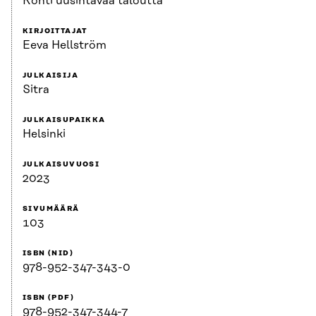
Kohti uusintavaa taloutta
KIRJOITTAJAT
Eeva Hellström
JULKAISIJA
Sitra
JULKAISUPAIKKA
Helsinki
JULKAISUVUOSI
2023
SIVUMÄÄRÄ
103
ISBN (NID)
978-952-347-343-0
ISBN (PDF)
978-952-347-344-7