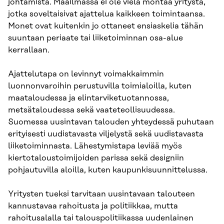
johtamista. Maailmassa ei ole vielä montaa yritystä,
jotka soveltaisivat ajattelua kaikkeen toimintaansa.
Monet ovat kuitenkin jo ottaneet ensiaskelia tähän
suuntaan periaate tai liiketoiminnan osa-alue
kerrallaan.
Ajattelutapa on levinnyt voimakkaimmin
luonnonvaroihin perustuvilla toimialoilla, kuten
maataloudessa ja elintarviketuotannossa,
metsätaloudessa sekä vaateteollisuudessa.
Suomessa uusintavan talouden yhteydessä puhutaan
erityisesti uudistavasta viljelystä sekä uudistavasta
liiketoiminnasta. Lähestymistapa leviää myös
kiertotaloustoimijoiden parissa sekä designiin
pohjautuvilla aloilla, kuten kaupunkisuunnittelussa.
Yritysten tueksi tarvitaan uusintavaan talouteen
kannustavaa rahoitusta ja politiikkaa, mutta
rahoitusalalla tai talouspolitiikassa uudenlainen