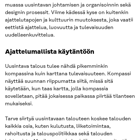
muassa uusintavan johtamisen ja organisoinnin sekä
designin prosessit. Viime kädessä kyse on kuitenkin
ajattelutapojen ja kulttuurin muutoksesta, joka vaatii
eettistä ajattelua, luovuutta ja tulevaisuuden
uudelleenkuvittelua.
Ajattelumallista käytäntöön
Uusintava talous tulee nähdä pikemminkin
kompassina kuin karttana tulevaisuuteen. Kompassi
näyttää suunnan riippumatta siitä, missä sitä
käytetään, kun taas kartta, jolla kompassia
sovelletaan, pitää jokaisessa paikassa piirtää tilanteen
mukaiseksi.
Tarve siirtyä uusintavaan talouteen koskee talouden
kaikkia osia, kuten kulutusta, liiketoimintaa,
rahoitusta ja talouspolitiikkaa sekä talouden