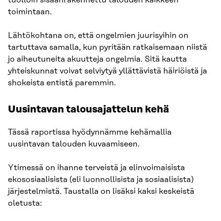
tuolloin sisäänrakennettu talouden kaikkeen
toimintaan.
Lähtökohtana on, että ongelmien juurisyihin on
tartuttava samalla, kun pyritään ratkaisemaan niistä
jo aiheutuneita akuutteja ongelmia. Sitä kautta
yhteiskunnat voivat selviytyä yllättävistä häiriöistä ja
shokeista entistä paremmin.
Uusintavan talousajattelun kehä
Tässä raportissa hyödynnämme kehämallia
uusintavan talouden kuvaamiseen.
Ytimessä on ihanne terveistä ja elinvoimaisista
ekososiaalisista (eli luonnollisista ja sosiaalisista)
järjestelmistä. Taustalla on lisäksi kaksi keskeistä
oletusta: