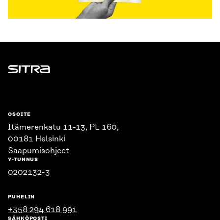
Sitra
OSOITE
Itämerenkatu 11-13, PL 160,
00181 Helsinki
Saapumisohjeet
Y-TUNNUS
0202132-3
PUHELIN
+358 294 618 991
SÄHKÖPOSTI