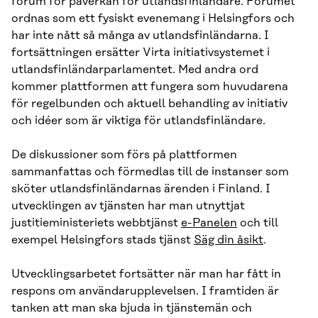
forum för påverkan för utlandsfinländare. Forumet
ordnas som ett fysiskt evenemang i Helsingfors och
har inte nått så många av utlandsfinländarna. I
fortsättningen ersätter Virta initiativsystemet i
utlandsfinländarparlamentet. Med andra ord
kommer plattformen att fungera som huvudarena
för regelbunden och aktuell behandling av initiativ
och idéer som är viktiga för utlandsfinländare.
De diskussioner som förs på plattformen
sammanfattas och förmedlas till de instanser som
sköter utlandsfinländarnas ärenden i Finland. I
utvecklingen av tjänsten har man utnyttjat
justitieministeriets webbtjänst
e-Panelen
och till
exempel Helsingfors stads tjänst
Säg din åsikt
.
Utvecklingsarbetet fortsätter när man har fått in
respons om användarupplevelsen. I framtiden är
tanken att man ska bjuda in tjänstemän och