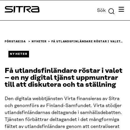
Skip to
Meny
Sök
content
Sitra
↓
FÖRSTASIDA
NYHETER
FÅ UTLANDSFINLÄNDARE RÖSTAR I VALET…
NYHETER
Få utlandsfinländare röstar i valet
– en ny digital tjänst uppmuntrar
till att diskutera och ta ställning
Den digitala webbtjänsten Virta finansieras av Sitra
och genomförs av Finland-Samfundet. Virta stödjer
utlandsfinländarnas deltagande i samhällsdebatten.
Tjänsten förbättrar deltagandet i det mångformiga
fältet av utlandsfinländare genom att centraliserat