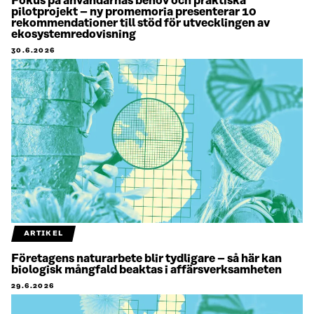
Fokus på användarnas behov och praktiska
pilotprojekt – ny promemoria presenterar 10
rekommendationer till stöd för utvecklingen av
ekosystemredovisning
30.6.2026
ARTIKEL
Företagens naturarbete blir tydligare – så här kan
biologisk mångfald beaktas i affärsverksamheten
29.6.2026