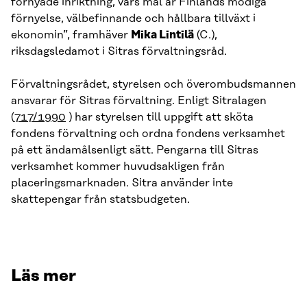
förnyade inriktning, vars mål är Finlands modiga
förnyelse, välbefinnande och hållbara tillväxt i
ekonomin”, framhäver
Mika Lintilä
(C.),
riksdagsledamot i Sitras förvaltningsråd.
Förvaltningsrådet, styrelsen och överombudsmannen
ansvarar för Sitras förvaltning. Enligt Sitralagen
(
717/1990
) har styrelsen till uppgift att sköta
fondens förvaltning och ordna fondens verksamhet
på ett ändamålsenligt sätt. Pengarna till Sitras
verksamhet kommer huvudsakligen från
placeringsmarknaden. Sitra använder inte
skattepengar från statsbudgeten.
Läs mer