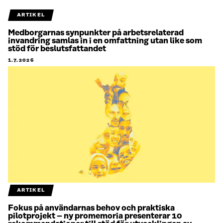
ARTIKEL
Medborgarnas synpunkter på arbetsrelaterad
invandring samlas in i en omfattning utan like som
stöd för beslutsfattandet
1.7.2026
ARTIKEL
Fokus på användarnas behov och praktiska
pilotprojekt – ny promemoria presenterar 10