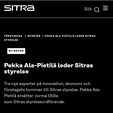
Skip to
Meny
Sök
content
Sitra
↓
FÖRSTASIDA
NYHETER
PEKKA ALA-PIETILÄ LEDER SITRAS
STYRELSE
NYHETER
Pekka Ala-Pietilä leder Sitras
styrelse
Tre nya experter på innovation, ekonomi och
företagsliv kommer till Sitras styrelse. Pekka Ala-
Pietilä ersätter Jorma Ollila
som Sitras styrelseordförande.