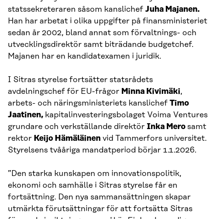
statssekreteraren såsom kanslichef
Juha Majanen.
Han har arbetat i olika uppgifter på finansministeriet
sedan år 2002, bland annat som förvaltnings- och
utvecklingsdirektör samt biträdande budgetchef.
Majanen har en kandidatexamen i juridik.
I Sitras styrelse fortsätter statsrådets
avdelningschef för EU-frågor
Minna Kivimäki
,
arbets- och näringsministeriets kanslichef
Timo
Jaatinen,
kapitalinvesteringsbolaget Voima Ventures
grundare och verkställande direktör
Inka Mero
samt
rektor
Keijo Hämäläinen
vid Tammerfors universitet.
Styrelsens tvååriga mandatperiod börjar 1.1.2026.
”Den starka kunskapen om innovationspolitik,
ekonomi och samhälle i Sitras styrelse får en
fortsättning. Den nya sammansättningen skapar
utmärkta förutsättningar för att fortsätta Sitras