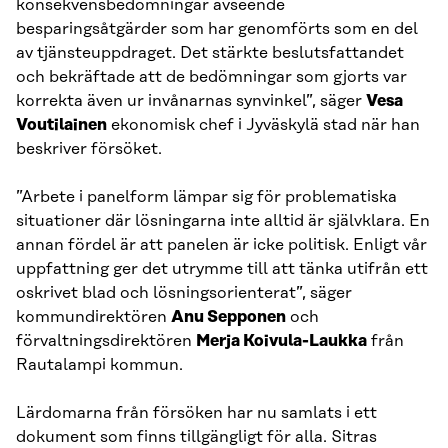
konsekvensbedömningar avseende
besparingsåtgärder som har genomförts som en del
av tjänsteuppdraget. Det stärkte beslutsfattandet
och bekräftade att de bedömningar som gjorts var
korrekta även ur invånarnas synvinkel”, säger
Vesa
Voutilainen
ekonomisk chef i Jyväskylä stad när han
beskriver försöket.
”Arbete i panelform lämpar sig för problematiska
situationer där lösningarna inte alltid är självklara. En
annan fördel är att panelen är icke politisk. Enligt vår
uppfattning ger det utrymme till att tänka utifrån ett
oskrivet blad och lösningsorienterat”, säger
kommundirektören
Anu Sepponen
och
förvaltningsdirektören
Merja Koivula-Laukka
från
Rautalampi kommun.
Lärdomarna från försöken har nu samlats i ett
dokument som finns tillgängligt för alla. Sitras