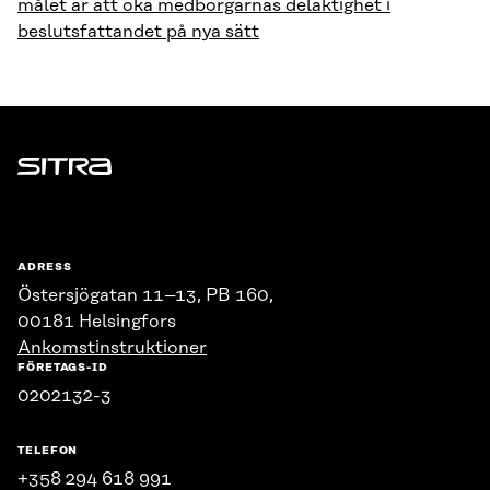
målet är att öka medborgarnas delaktighet i
beslutsfattandet på nya sätt
Sitra
ADRESS
Östersjögatan 11–13, PB 160,
00181 Helsingfors
Ankomstinstruktioner
FÖRETAGS-ID
0202132-3
TELEFON
+358 294 618 991