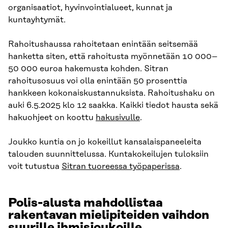
organisaatiot, hyvinvointialueet, kunnat ja
kuntayhtymät.
Rahoitushaussa rahoitetaan enintään seitsemää
hanketta siten, että rahoitusta myönnetään 10 000–
50 000 euroa hakemusta kohden. Sitran
rahoitusosuus voi olla enintään 50 prosenttia
hankkeen kokonaiskustannuksista. Rahoitushaku on
auki 6.5.2025 klo 12 saakka. Kaikki tiedot hausta sekä
hakuohjeet on koottu
hakusivulle
.
Joukko kuntia on jo kokeillut kansalaispaneeleita
talouden suunnittelussa. Kuntakokeilujen tuloksiin
voit tutustua
Sitran tuoreessa työpaperissa
.
Polis-alusta mahdollistaa
rakentavan mielipiteiden vaihdon
suurille ihmisjoukoille