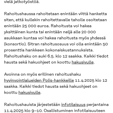
vielä jatkotyöstöä.
Rahoitushaussa rahoitetaan enintään viittä hanketta
siten, että kullekin rahoitettavalle taholle osoitetaan
enintään 25 000 euroa. Rahoitusta voi hakea
yksittäinen kunta tai enintään neljä alle 20 000
asukkaan kuntaa voi hakea rahoitusta myös yhdessä
(konsortio). Sitran rahoitusosuus voi olla enintään 50
prosenttia hankkeen kokonaiskustannuksista.
Rahoitushaku on auki 6.5. klo 12 saakka. Kaikki tiedot
hausta sekä hakuohjeet on koottu
hakusivulle
.
Avoinna on myös erillinen rahoitushaku
hyvinvointialueiden Polis-hankkeille
11.4.2025 klo 12
saakka. Kaikki tiedot hausta sekä hakuohjeet on
koottu
hakusivulle
.
Rahoitushauista järjestetään
infotilaisuus
perjantaina
11.4.2025 klo 9–10. Osallistuminen infotilaisuuteen