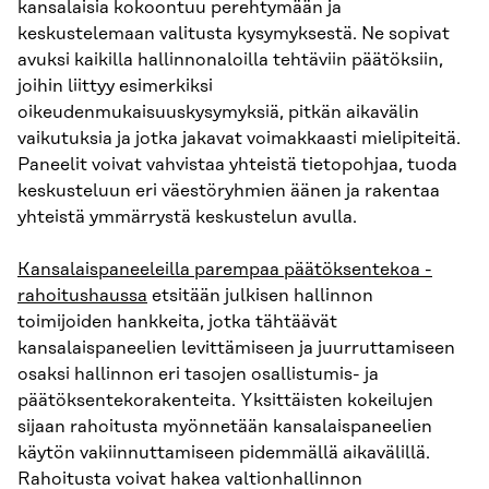
kansalaisia kokoontuu perehtymään ja
keskustelemaan valitusta kysymyksestä. Ne sopivat
avuksi kaikilla hallinnonaloilla tehtäviin päätöksiin,
joihin liittyy esimerkiksi
oikeudenmukaisuuskysymyksiä, pitkän aikavälin
vaikutuksia ja jotka jakavat voimakkaasti mielipiteitä.
Paneelit voivat vahvistaa yhteistä tietopohjaa, tuoda
keskusteluun eri väestöryhmien äänen ja rakentaa
yhteistä ymmärrystä keskustelun avulla.
Kansalaispaneeleilla parempaa päätöksentekoa -
rahoitushaussa
etsitään julkisen hallinnon
toimijoiden hankkeita, jotka tähtäävät
kansalaispaneelien levittämiseen ja juurruttamiseen
osaksi hallinnon eri tasojen osallistumis- ja
päätöksentekorakenteita. Yksittäisten kokeilujen
sijaan rahoitusta myönnetään kansalaispaneelien
käytön vakiinnuttamiseen pidemmällä aikavälillä.
Rahoitusta voivat hakea valtionhallinnon