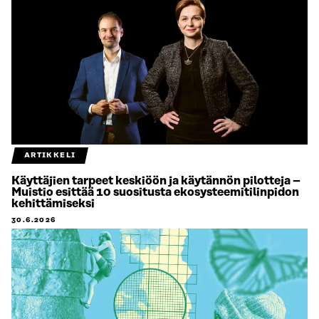
ARTIKKELI
Käyttäjien tarpeet keskiöön ja käytännön pilotteja –
Muistio esittää 10 suositusta ekosysteemitilinpidon
kehittämiseksi
30.6.2026