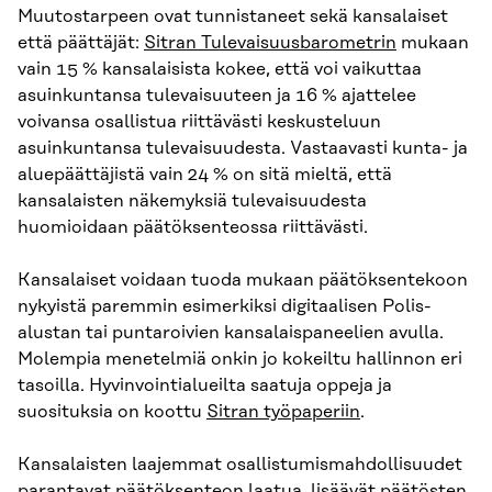
Muutostarpeen ovat tunnistaneet sekä kansalaiset
että päättäjät:
Sitran Tulevaisuusbarometrin
mukaan
vain 15 % kansalaisista kokee, että voi vaikuttaa
asuinkuntansa tulevaisuuteen ja 16 % ajattelee
voivansa osallistua riittävästi keskusteluun
asuinkuntansa tulevaisuudesta. Vastaavasti kunta- ja
aluepäättäjistä vain 24 % on sitä mieltä, että
kansalaisten näkemyksiä tulevaisuudesta
huomioidaan päätöksenteossa riittävästi.
Kansalaiset voidaan tuoda mukaan päätöksentekoon
nykyistä paremmin esimerkiksi digitaalisen Polis-
alustan tai puntaroivien kansalaispaneelien avulla.
Molempia menetelmiä onkin jo kokeiltu hallinnon eri
tasoilla. Hyvinvointialueilta saatuja oppeja ja
suosituksia on koottu
Sitran työpaperiin
.
Kansalaisten laajemmat osallistumismahdollisuudet
parantavat päätöksenteon laatua, lisäävät päätösten