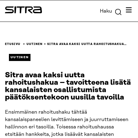
Siirry
Valik
Haku
suoraan
Sitra
sisältöön
↓
ETUSIVU
UUTINEN
SITRA AVAA KAKSI UUTTA RAHOITUSHAKUA…
UUTINEN
Sitra avaa kaksi uutta
rahoitushakua – tavoitteena lisätä
kansalaisten osallistumista
päätöksentekoon uusilla tavoilla
Ensimmäinen rahoitushaku tähtää
kansalaispaneelien levittämiseen ja juurruttamiseen
hallinnon eri tasoilla. Toisessa rahoitushaussa
etsitään hankkeita, jotka lisäävät kansalaisten