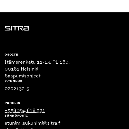
Sitra
OSOITE
Itämerenkatu 11-13, PL 160,
00181 Helsinki
Saapumisohjeet
Y-TUNNUS
0202132-3
PUHELIN
+358 294 618 991
SÄHKÖPOSTI
etunimi.sukunimi@sitra.fi