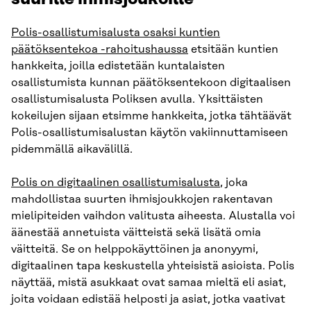
Polis-osallistumisalusta osaksi kuntien
päätöksentekoa -rahoitushaussa
etsitään kuntien
hankkeita, joilla edistetään kuntalaisten
osallistumista kunnan päätöksentekoon digitaalisen
osallistumisalusta Poliksen avulla. Yksittäisten
kokeilujen sijaan etsimme hankkeita, jotka tähtäävät
Polis-osallistumisalustan käytön vakiinnuttamiseen
pidemmällä aikavälillä.
Polis on digitaalinen osallistumisalusta
, joka
mahdollistaa suurten ihmisjoukkojen rakentavan
mielipiteiden vaihdon valitusta aiheesta. Alustalla voi
äänestää annetuista väitteistä sekä lisätä omia
väitteitä. Se on helppokäyttöinen ja anonyymi,
digitaalinen tapa keskustella yhteisistä asioista. Polis
näyttää, mistä asukkaat ovat samaa mieltä eli asiat,
joita voidaan edistää helposti ja asiat, jotka vaativat