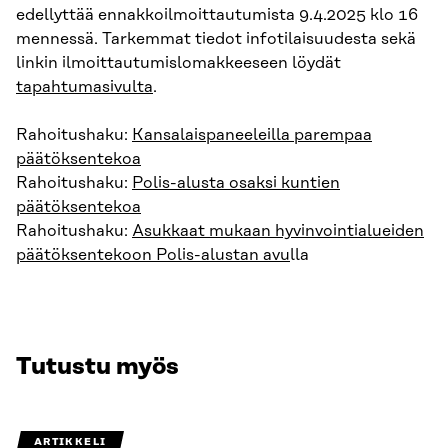
edellyttää ennakkoilmoittautumista 9.4.2025 klo 16
mennessä. Tarkemmat tiedot infotilaisuudesta sekä
linkin ilmoittautumislomakkeeseen löydät
tapahtumasivulta
.
Rahoitushaku:
Kansalaispaneeleilla parempaa
päätöksentekoa
Rahoitushaku:
Polis-alusta osaksi kuntien
päätöksentekoa
Rahoitushaku:
Asukkaat mukaan hyvinvointialueiden
päätöksentekoon Polis-alustan avu
lla
Tutustu myös
ARTIKKELI