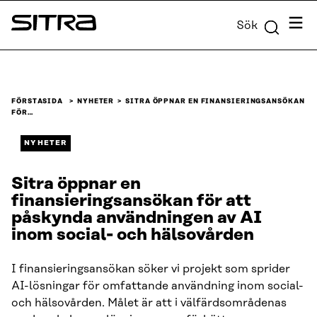
Skip to
Meny
Sök
content
Sitra
↓
FÖRSTASIDA
NYHETER
SITRA ÖPPNAR EN FINANSIERINGSANSÖKAN
FÖR…
NYHETER
Sitra öppnar en
finansieringsansökan för att
påskynda användningen av AI
inom social- och hälsovården
I finansieringsansökan söker vi projekt som sprider
AI-lösningar för omfattande användning inom social-
och hälsovården. Målet är att i välfärdsområdenas