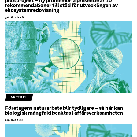
pilotprojekt – ny promemoria presenterar 10
rekommendationer till stöd för utvecklingen av
ekosystemredovisning
30.6.2026
ARTIKEL
Företagens naturarbete blir tydligare – så här kan
biologisk mångfald beaktas i affärsverksamheten
29.6.2026