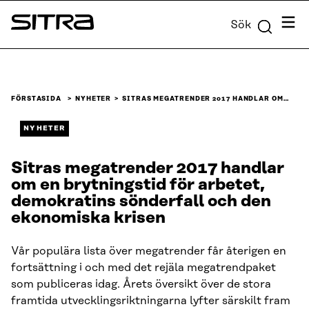
Skip to
Meny
Sök
content
Sitra
↓
FÖRSTASIDA
NYHETER
SITRAS MEGATRENDER 2017 HANDLAR OM…
NYHETER
Sitras megatrender 2017 handlar
om en brytningstid för arbetet,
demokratins sönderfall och den
ekonomiska krisen
Vår populära lista över megatrender får återigen en
fortsättning i och med det rejäla megatrendpaket
som publiceras idag. Årets översikt över de stora
framtida utvecklingsriktningarna lyfter särskilt fram