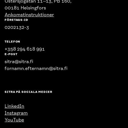
Östersjögatan 11–13, PB 160,
00181 Helsingfors
Ankomstinstruktioner
FÖRETAGS-ID
0202132-3
TELEFON
+358 294 618 991
E-POST
sitra@sitra.fi
fornamn.efternamn@sitra.fi
SITRA PÅ SOCIALA MEDIER
LinkedIn
Instagram
YouTube