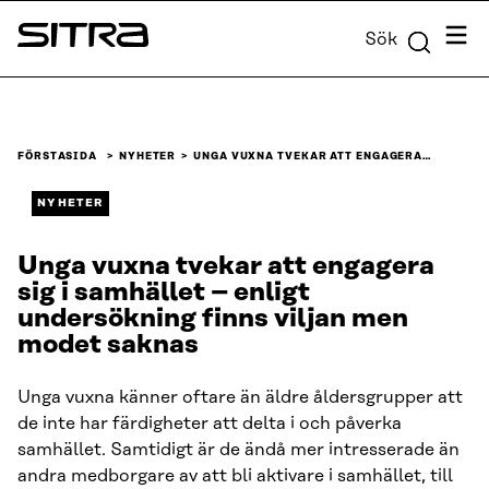
Skip to
Meny
Sök
content
Sitra
↓
FÖRSTASIDA
NYHETER
UNGA VUXNA TVEKAR ATT ENGAGERA…
NYHETER
Unga vuxna tvekar att engagera
sig i samhället – enligt
undersökning finns viljan men
modet saknas
Unga vuxna känner oftare än äldre åldersgrupper att
de inte har färdigheter att delta i och påverka
samhället. Samtidigt är de ändå mer intresserade än
andra medborgare av att bli aktivare i samhället, till