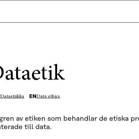
ataetik
I
EN
Dataetiikka
Data ethics
gren av etiken som behandlar de etiska 
aterade till data.