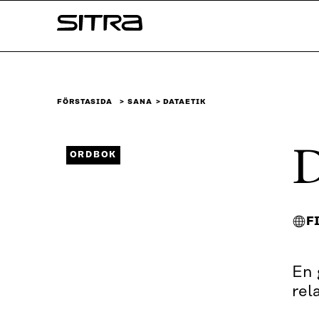
Skip to
Sitra
content
↓
FÖRSTASIDA
SANA
DATAETIK
D
ORDBOK
F
En 
rel