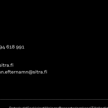
94 618 991
itra.fi
n.efternamn@sitra.fi