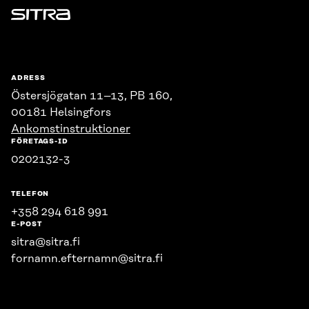
Sitra
ADRESS
Östersjögatan 11–13, PB 160,
00181 Helsingfors
Ankomstinstruktioner
FÖRETAGS-ID
0202132-3
TELEFON
+358 294 618 991
E-POST
sitra@sitra.fi
fornamn.efternamn@sitra.fi