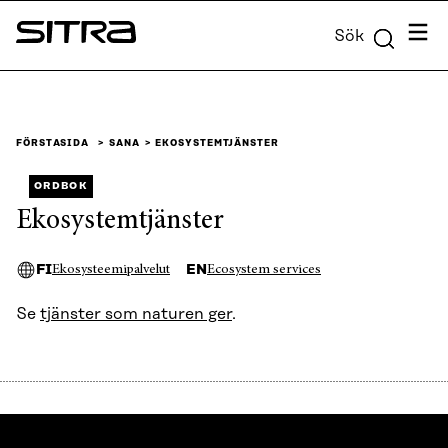
Skip to
Meny
Sök
content
Sitra
↓
FÖRSTASIDA
SANA
EKOSYSTEMTJÄNSTER
ORDBOK
Ekosystemtjänster
FI
EN
Ekosysteemipalvelut
Ecosystem services
Se
tjänster som naturen ger
.