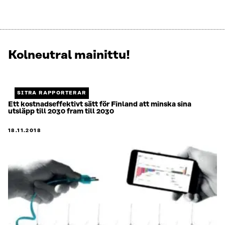
Kolneutral mainittu!
Näytetään
1
/
1.
SITRA RAPPORTERAR
Jäljellä
Ett kostnadseffektivt sätt för Finland att minska sina
utsläpp till 2030 fram till 2030
0.
18.11.2018