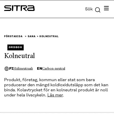
Skip to
Meny
Sök
content
Sitra
↓
FÖRSTASIDA
SANA
KOLNEUTRAL
ORDBOK
Kolneutral
FI
EN
Hiilineutraali
Carbon-neutral
Produkt, företag, kommun eller stat som bara
producerar den mängd koldioxidutsläpp som det kan
binda. Kolavtrycket för en kolneutral produkt är noll
under hela livscykeln.
Läs mer
.