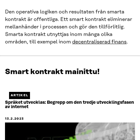
Den operativa logiken och resultaten från smarta
kontrakt är offentliga. Ett smart kontrakt eliminerar
mellanhänder i processen och gör den tillförlitlig.
Smarta kontrakt utnyttjas inom många olika
områden, till exempel inom
decentraliserad finans
.
Smart kontrakt mainittu!
Näytetään
1
/
1.
ARTIKEL
Jäljellä
Språket utvecklas: Begrepp om den tredje utvecklingsfasen
av internet
0.
13.2.2023