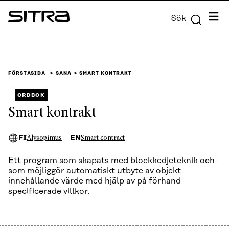
Skip to
Meny
Sök
content
Sitra
↓
FÖRSTASIDA
SANA
SMART KONTRAKT
ORDBOK
Smart kontrakt
FI
EN
Älysopimus
Smart contract
Ett program som skapats med blockkedjeteknik och
som möjliggör automatiskt utbyte av objekt
innehållande värde med hjälp av på förhand
specificerade villkor.