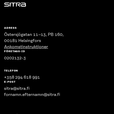
Sitra
ADRESS
Östersjögatan 11–13, PB 160,
00181 Helsingfors
Ankomstinstruktioner
FÖRETAGS-ID
0202132-3
TELEFON
+358 294 618 991
E-POST
sitra@sitra.fi
fornamn.efternamn@sitra.fi