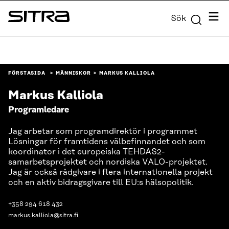
Skip to
Meny
Sök
content
Sitra
↓
FÖRSTASIDA
MÄNNISKOR
MARKUS KALLIOLA
Markus Kalliola
Programledare
Jag arbetar som programdirektör i programmet
Lösningar för framtidens välbefinnandet och som
koordinator i det europeiska TEHDAS2-
samarbetsprojektet och nordiska VALO-projektet.
Jag är också rådgivare i flera internationella projekt
och en aktiv bidragsgivare till EU:s hälsopolitik.
+358 294 618 432
markus.kalliola@sitra.fi