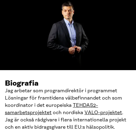
Biografia
Jag arbetar som programdirektör i programmet
Lösningar för framtidens välbefinnandet och som
koordinator i det europeiska
TEHDAS2-
samarbetsprojektet
och nordiska
VALO-projektet
.
Jag är också rådgivare i flera internationella projekt
och en aktiv bidragsgivare till EU:s hälsopolitik.