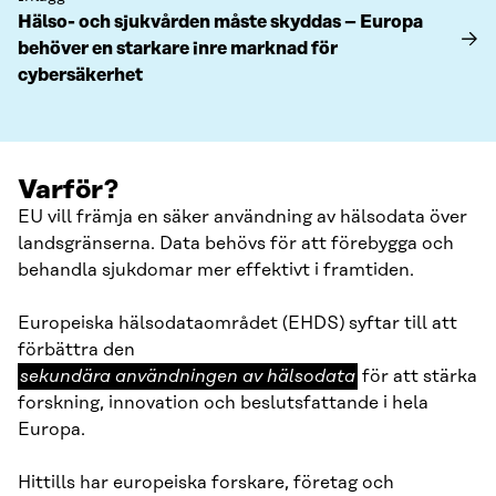
Hälso- och sjukvården måste skyddas – Europa
behöver en starkare inre marknad för
cybersäkerhet
Varför?
EU vill främja en säker användning av hälsodata över
landsgränserna. Data behövs för att förebygga och
behandla sjukdomar mer effektivt i framtiden.
Europeiska hälsodataområdet (EHDS) syftar till att
sekundära
förbättra den
användningen
sekundära användningen av hälsodata
för att stärka
av
forskning, innovation och beslutsfattande i hela
hälsodata
Europa.
Hittills har europeiska forskare, företag och