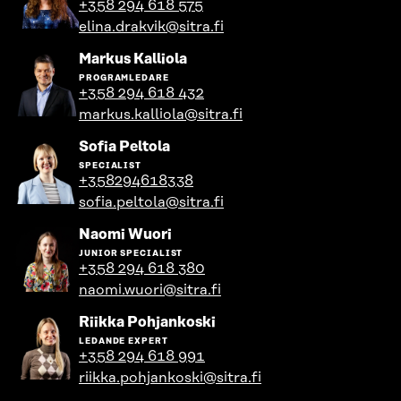
+358 294 618 575
profil
elina.drakvik@sitra.fi
Gå
Markus Kalliola
till
PROGRAMLEDARE
personens
+358 294 618 432
profil
markus.kalliola@sitra.fi
Gå
Sofia Peltola
till
SPECIALIST
personens
+358294618338
profil
sofia.peltola@sitra.fi
Gå
Naomi Wuori
till
JUNIOR SPECIALIST
personens
+358 294 618 380
profil
naomi.wuori@sitra.fi
Gå
Riikka Pohjankoski
till
LEDANDE EXPERT
personens
+358 294 618 991
profil
riikka.pohjankoski@sitra.fi