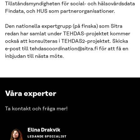
Tillståndsmyndigheten för social- och hälsovårdsdata
Findata, och HUS som partnerorganisationer.
Den nationella expertgrupp (på finska) som Sitra
redan har samlat under TEHDAS-projektet kommer
också att konsulteras i TEHDAS2-projektet. Skicka
e‑post till tehdascoordination@sitra.fi för att få en
inbjudan till nästa möte.
Våra experter
Ta kontakt och fråga mer!
Gå
Elina Drakvik
till
LEDANDE SPECIALIST
personens