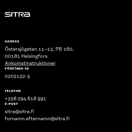
Sitra
ADRESS
Östersjögatan 11–13, PB 160,
00181 Helsingfors
Ankomstinstruktioner
FÖRETAGS-ID
0202132-3
TELEFON
+358 294 618 991
E-POST
sitra@sitra.fi
fornamn.efternamn@sitra.fi