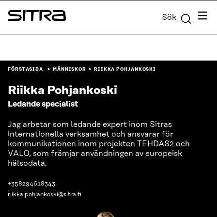
Skip to
Meny
Sök
content
Sitra
↓
FÖRSTASIDA
MÄNNISKOR
RIIKKA POHJANKOSKI
Riikka Pohjankoski
Ledande specialist
Jag arbetar som ledande expert inom Sitras
internationella verksamhet och ansvarar för
kommunikationen inom projekten TEHDAS2 och
VALO, som främjar användningen av europeisk
hälsodata.
+358294618343
riikka.pohjankoski@sitra.fi