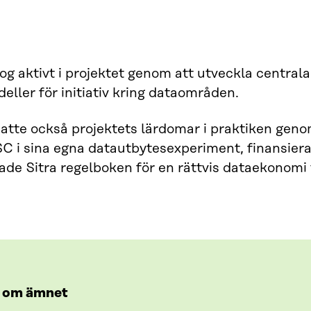
tog aktivt i projektet genom att utveckla central
eller för initiativ kring dataområden.
atte också projektets lärdomar i praktiken geno
 i sina egna datautbytesexperiment, finansierad
de Sitra regelboken för en rättvis dataekonomi t
 om ämnet