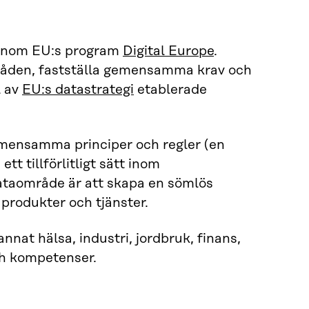
 genom EU:s program
Digital Europe
.
områden, fastställa gemensamma krav och
l av
EU:s datastrategi
etablerade
emensamma principer och regler (en
tt tillförlitligt sätt inom
ataområde är att skapa en sömlös
 produkter och tjänster.
nnat hälsa, industri, jordbruk, finans,
och kompetenser.