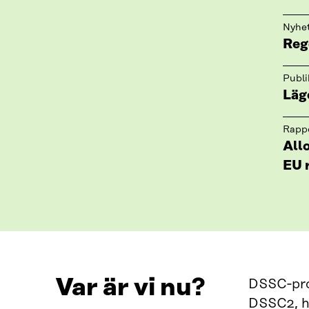
Nyhe
Reg
Publi
Läg
Rapp
Allo
EU 
Var är vi nu?
DSSC‑proj
DSSC2, hå