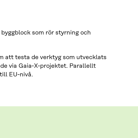
a byggblock som rör styrning och
m att testa de verktyg som utvecklats
e via Gaia‑X‑projektet. Parallellt
ill EU‑nivå.