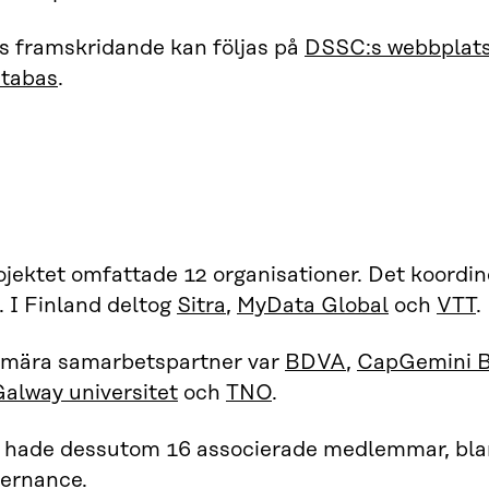
s framskridande kan följas på
DSSC:s webbplat
atabas
.
ektet omfattade 12 organisationer. Det koordin
. I Finland deltog
Sitra
,
MyData Global
och
VTT
.
imära samarbetspartner var
BDVA
,
CapGemini B
alway universitet
och
TNO
.
t hade dessutom 16 associerade medlemmar, bl
ernance.