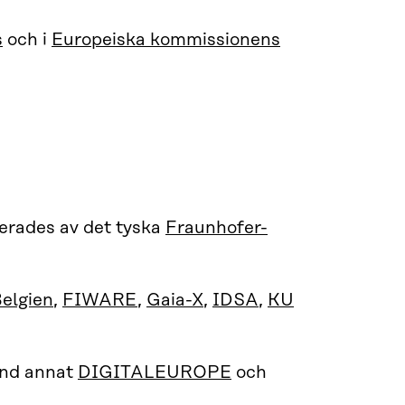
s
och i
Europeiska kommissionens
erades av det tyska
Fraunhofer-
elgien
,
FIWARE
,
Gaia-X
,
IDSA
,
KU
and annat
DIGITALEUROPE
och