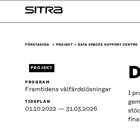
Skip to
Sitra
content
↓
FÖRSTASIDA
PROJEKT
DATA SPACES SUPPORT CENTRE
D
PROJEKT
PROGRAM
Framtidens välfärdslösningar
I p
gem
TIDSPLAN
01.10.2022 — 31.03.2026
stö
fina