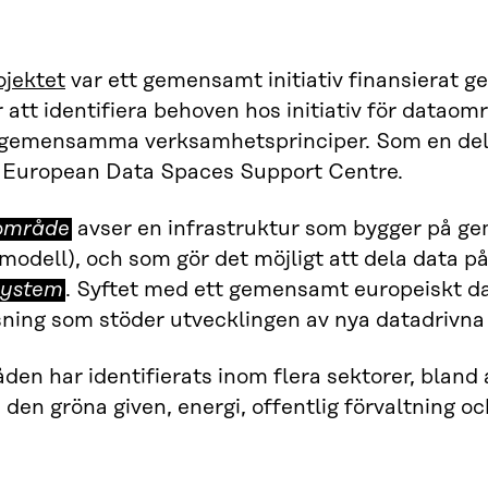
jektet
var ett gemensamt initiativ finansierat
r att identifiera behoven hos initiativ för data
 gemensamma verksamhetsprinciper. Som en de
t European Data Spaces Support Centre.
område
avser en infrastruktur som bygger på g
modell), och som gör det möjligt att dela data på e
system
. Syftet med ett gemensamt europeiskt d
ösning som stöder utvecklingen av nya datadrivna
en har identifierats inom flera sektorer, bland a
, den gröna given, energi, offentlig förvaltning 