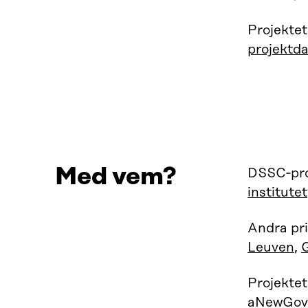
Projektet
projektd
Med vem?
DSSC‑proj
institutet
Andra pr
Leuven
,
G
Projekte
aNewGov