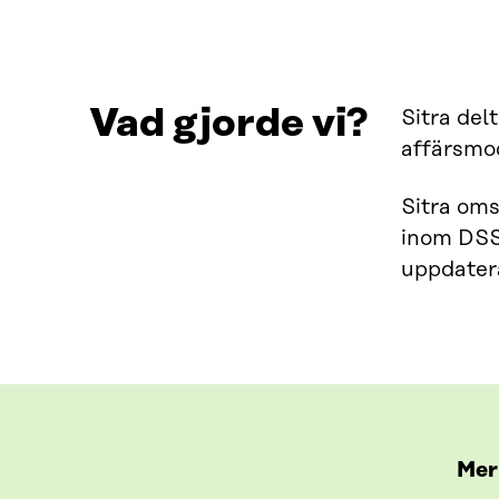
Vad gjorde vi?
Sitra del
affärsmod
Sitra oms
inom DSSC
uppdatera
Mer