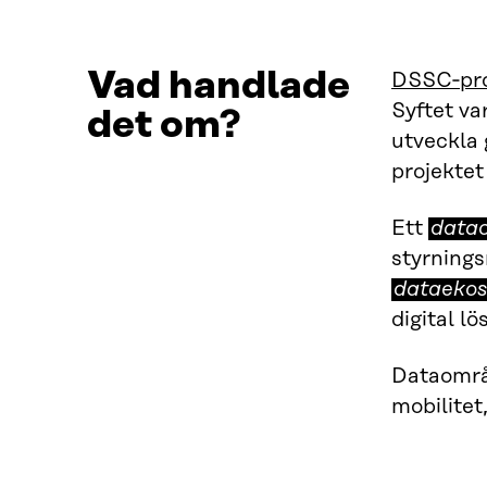
Vad handlade
DSSC‑pro
Syftet va
det om?
utveckla
projekte
Ett
data
styrnings
dataeko
digital l
Dataområd
mobilitet