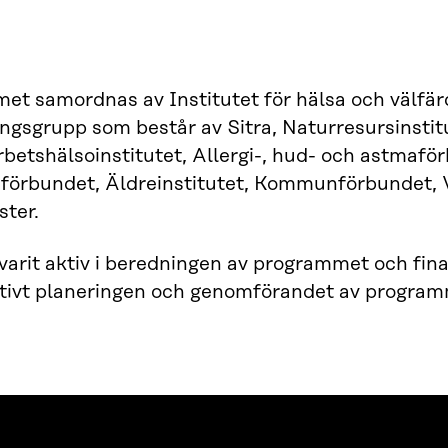
t samordnas av Institutet för hälsa och välfär
gsgrupp som består av Sitra, Naturresursinstitu
rbetshälsoinstitutet, Allergi-, hud- och astmaförb
förbundet, Äldreinstitutet, Kommunförbundet, V
ster.
 varit aktiv i beredningen av programmet och fina
ktivt planeringen och genomförandet av program