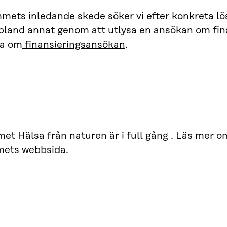
mets inledande skede söker vi efter konkreta lö
bland annat genom att utlysa en ansökan om fin
da om
finansieringsansökan
.
t Hälsa från naturen är i full gång . Läs mer 
mets
webbsida
.