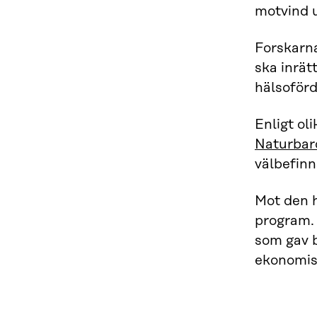
motvind u
Forskarna
ska inrät
hälsoförd
Enligt ol
Naturbar
välbefinn
Mot den h
program. 
som gav b
ekonomisk