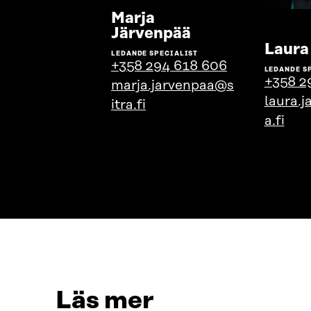
Marja
Gå
Järvenpää
till
Laura
LEDANDE SPECIALIST
personens
+358 294 618 606
LEDANDE S
profil
+358 2
marja.jarvenpaa@s
laura.j
itra.fi
a.fi
Läs mer