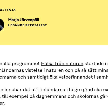
OITTAJA
Marja Järvenpää
LEDANDE SPECIALIST
onella programmet
Hälsa från naturen
startade i
inländarnas vistelse i naturen och på så sätt mi
omarna och samtidigt öka välbefinnandet i samh
en innebär det att finländarna i högre grad ska e
 till exempel på daghemmens och skolornas gårda
er.