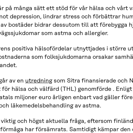
r på många sätt ett stöd för vår hälsa och vårt v
ot depression, lindrar stress och förbättrar h
av bostäder bidrar dessutom till att förebygga h
vägssjukdomar som astma och allergier.
ns positiva hälsofördelar utnyttjades i större u
ostnaderna som folksjukdomarna orsakar samhäl
andet.
går av en
utredning
som Sitra finansierade och N
t för hälsa och välfärd (THL) genomförde . Enli
ratals miljoner euro årligen enbart vad gäller fö
 och läkemedelsbehandling av astma.
 viktig och högst aktuella fråga, eftersom finlä
förmåga har försämrats. Samtidigt kämpar den o