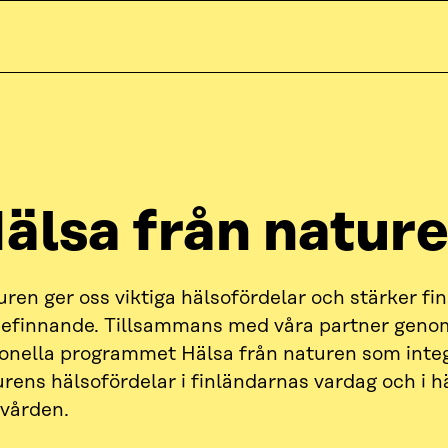
älsa från natur
ren ger oss viktiga hälsofördelar och stärker fi
befinnande. Tillsammans med våra partner genom
ionella programmet Hälsa från naturen som inte
rens hälsofördelar i finländarnas vardag och i h
kvården.