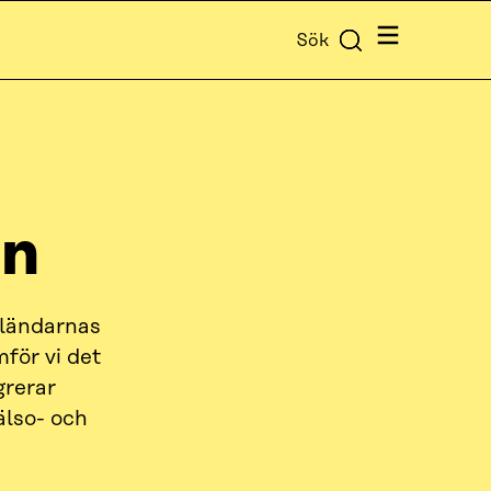
Meny
Sök
en
nländarnas
för vi det
grerar
älso- och