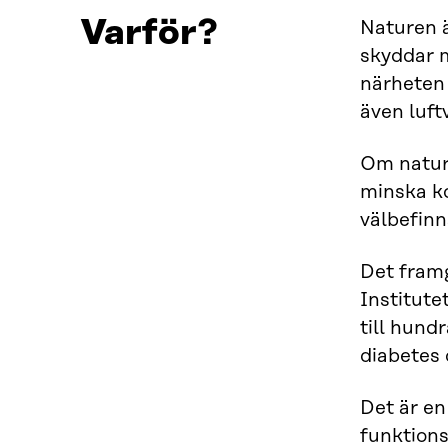
Varför?
Naturen ä
skyddar m
närheten 
även luft
Om nature
minska k
välbefinn
Det fram
Institute
till hund
diabetes
Det är en
funktions