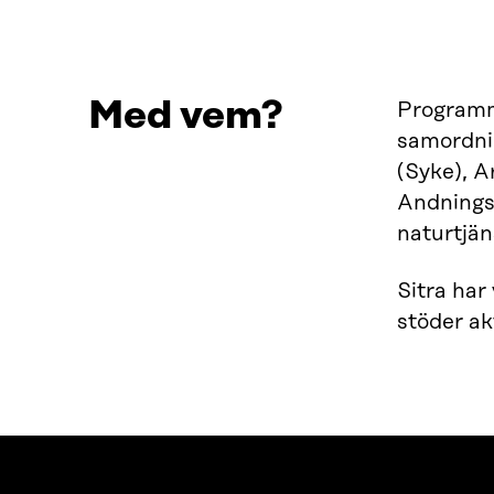
Med vem?
Programme
samordnin
(Syke), A
Andnings
naturtjän
Sitra har
stöder a