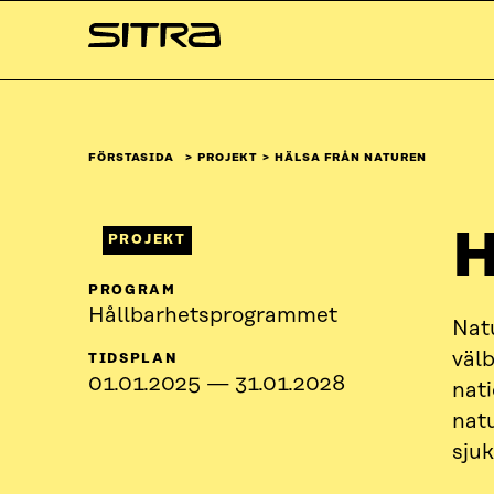
Skip to
Sitra
content
↓
FÖRSTASIDA
PROJEKT
HÄLSA FRÅN NATUREN
H
PROJEKT
PROGRAM
Hållbarhetsprogrammet
Natu
väl
TIDSPLAN
01.01.2025 — 31.01.2028
nat
natu
sju