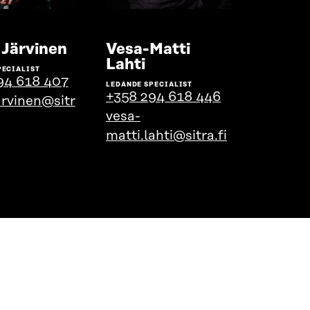
Gå
 Järvinen
Vesa-Matti
till
Gå
Lahti
PECIALIST
personens
till
94 618 407
LEDANDE SPECIALIST
profil
personens
+358 294 618 446
arvinen@sitr
profil
vesa-
matti.lahti@sitra.fi