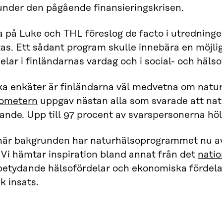
nder den pågående finansieringskrisen.
 på Luke och THL föreslog de facto i utredninge
tas. Ett sådant program skulle innebära en möjli
elar i finländarnas vardag och i social- och häls
ika enkäter är finländarna väl medvetna om natur
ometern
uppgav nästan alla som svarade att nat
ande. Upp till 97 procent av svarspersonerna h
är bakgrunden har naturhälsoprogrammet nu avan
Vi hämtar inspiration bland annat från det
nati
etydande hälsofördelar och ekonomiska fördelar 
 insats.