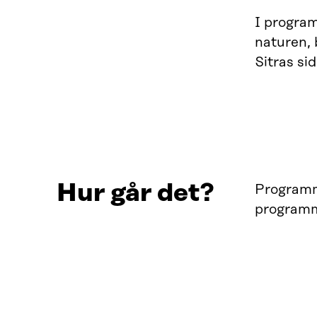
I program
naturen, 
Sitras si
Hur går det?
Programme
program