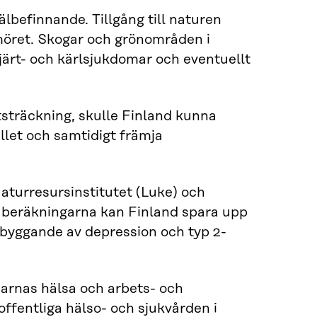
älbefinnande. Tillgång till naturen
umöret. Skogar och grönområden i
järt- och kärlsjukdomar och eventuellt
tsträckning, skulle Finland kunna
let och samtidigt främja
aturresursinstitutet (Luke) och
gt beräkningarna kan Finland spara upp
rebyggande av depression och typ 2-
ndarnas hälsa och arbets- och
ffentliga hälso- och sjukvården i