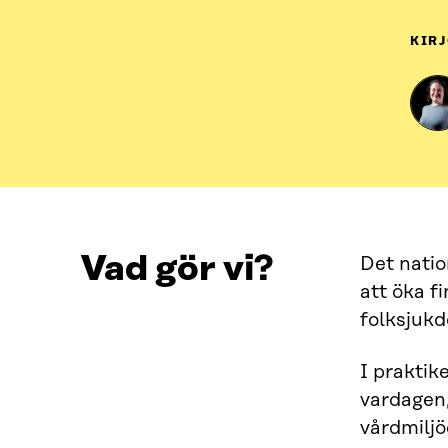
KIRJ
Vad gör vi?
Det nati
att öka f
folksjukd
I praktik
vardagen,
vårdmiljö