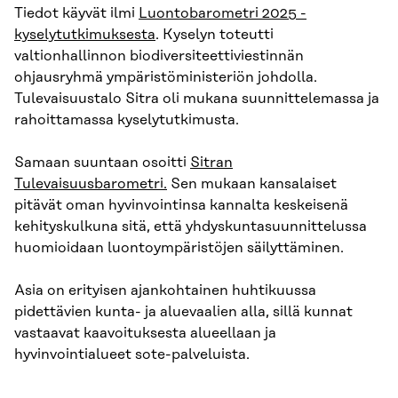
Tiedot käyvät ilmi
Luontobarometri 2025 -
kyselytutkimuksesta
. Kyselyn toteutti
valtionhallinnon biodiversiteettiviestinnän
ohjausryhmä ympäristöministeriön johdolla.
Tulevaisuustalo Sitra oli mukana suunnittelemassa ja
rahoittamassa kyselytutkimusta.
Samaan suuntaan osoitti
Sitran
Tulevaisuusbarometri.
Sen mukaan kansalaiset
pitävät oman hyvinvointinsa kannalta keskeisenä
kehityskulkuna sitä, että yhdyskuntasuunnittelussa
huomioidaan luontoympäristöjen säilyttäminen.
Asia on erityisen ajankohtainen huhtikuussa
pidettävien kunta- ja aluevaalien alla, sillä kunnat
vastaavat kaavoituksesta alueellaan ja
hyvinvointialueet sote-palveluista.