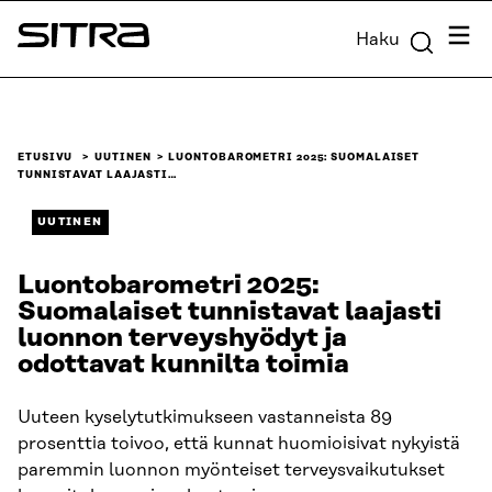
Siirry
Valik
Haku
suoraan
Sitra
sisältöön
↓
ETUSIVU
UUTINEN
LUONTOBAROMETRI 2025: SUOMALAISET
TUNNISTAVAT LAAJASTI…
UUTINEN
Luontobarometri 2025:
Suomalaiset tunnistavat laajasti
luonnon terveyshyödyt ja
odottavat kunnilta toimia
Uuteen kyselytutkimukseen vastanneista 89
prosenttia toivoo, että kunnat huomioisivat nykyistä
paremmin luonnon myönteiset terveysvaikutukset