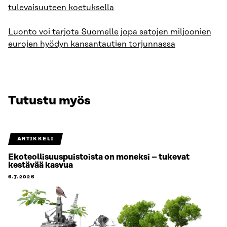
tulevaisuuteen koetuksella
​​Luonto voi tarjota Suomelle jopa satojen miljoonien
eurojen hyödyn kansantautien torjunnassa​
Tutustu myös
ARTIKKELI
Ekoteollisuuspuistoista on moneksi – tukevat
kestävää kasvua
6.7.2026