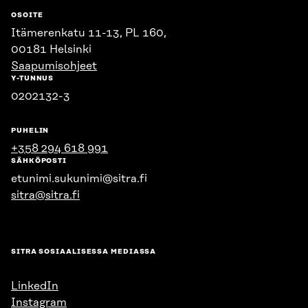
OSOITE
Itämerenkatu 11-13, PL 160,
00181 Helsinki
Saapumisohjeet
Y-TUNNUS
0202132-3
PUHELIN
+358 294 618 991
SÄHKÖPOSTI
etunimi.sukunimi@sitra.fi
sitra@sitra.fi
SITRA SOSIAALISESSA MEDIASSA
LinkedIn
Instagram