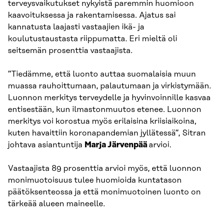
terveysvaikutukset nykyistä paremmin huomioon
kaavoituksessa ja rakentamisessa. Ajatus sai
kannatusta laajasti vastaajien ikä- ja
koulutustaustasta riippumatta. Eri mieltä oli
seitsemän prosenttia vastaajista.
”Tiedämme, että luonto auttaa suomalaisia muun
muassa rauhoittumaan, palautumaan ja virkistymään.
Luonnon merkitys terveydelle ja hyvinvoinnille kasvaa
entisestään, kun ilmastonmuutos etenee. Luonnon
merkitys voi korostua myös erilaisina kriisiaikoina,
kuten havaittiin koronapandemian jyllätessä”, Sitran
johtava asiantuntija
Marja Järvenpää
arvioi.
Vastaajista 89 prosenttia arvioi myös, että luonnon
monimuotoisuus tulee huomioida kuntatason
päätöksenteossa ja että monimuotoinen luonto on
tärkeää alueen maineelle.