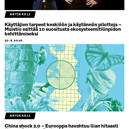
ARTIKKELI
Käyttäjien tarpeet keskiöön ja käytännön pilotteja –
Muistio esittää 10 suositusta ekosysteemitilinpidon
kehittämiseksi
30.6.2026
ARTIKKELI
China shock 2.0 – Eurooppa havahtuu liian hitaasti