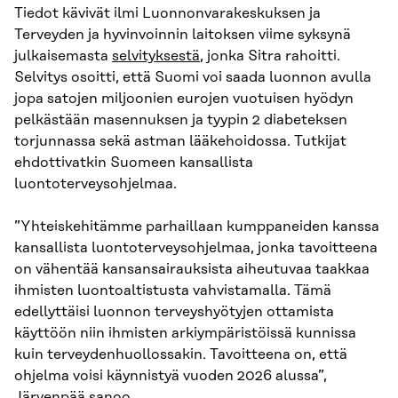
Tiedot kävivät ilmi Luonnonvarakeskuksen ja
Terveyden ja hyvinvoinnin laitoksen viime syksynä
julkaisemasta
selvityksestä
, jonka Sitra rahoitti.
Selvitys osoitti, että Suomi voi saada luonnon avulla
jopa satojen miljoonien eurojen vuotuisen hyödyn
pelkästään masennuksen ja tyypin 2 diabeteksen
torjunnassa sekä astman lääkehoidossa. Tutkijat
ehdottivatkin Suomeen kansallista
luontoterveysohjelmaa.
”Yhteiskehitämme parhaillaan kumppaneiden kanssa
kansallista luontoterveysohjelmaa, jonka tavoitteena
on vähentää kansansairauksista aiheutuvaa taakkaa
ihmisten luontoaltistusta vahvistamalla. Tämä
edellyttäisi luonnon terveyshyötyjen ottamista
käyttöön niin ihmisten arkiympäristöissä kunnissa
kuin terveydenhuollossakin. Tavoitteena on, että
ohjelma voisi käynnistyä vuoden 2026 alussa”,
Järvenpää sanoo.