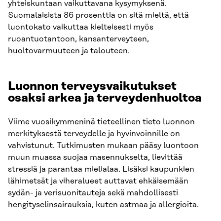
yhteiskuntaan vaikuttavana kysymyksenä.
Suomalaisista 86 prosenttia on sitä mieltä, että
luontokato vaikuttaa kielteisesti myös
ruoantuotantoon, kansanterveyteen,
huoltovarmuuteen ja talouteen.
Luonnon terveysvaikutukset
osaksi arkea ja terveydenhuoltoa
Viime vuosikymmeninä tieteellinen tieto luonnon
merkityksestä terveydelle ja hyvinvoinnille on
vahvistunut. Tutkimusten mukaan pääsy luontoon
muun muassa suojaa masennukselta, lievittää
stressiä ja parantaa mielialaa. Lisäksi kaupunkien
lähimetsät ja viheralueet auttavat ehkäisemään
sydän- ja verisuonitauteja sekä mahdollisesti
hengityselinsairauksia, kuten astmaa ja allergioita.