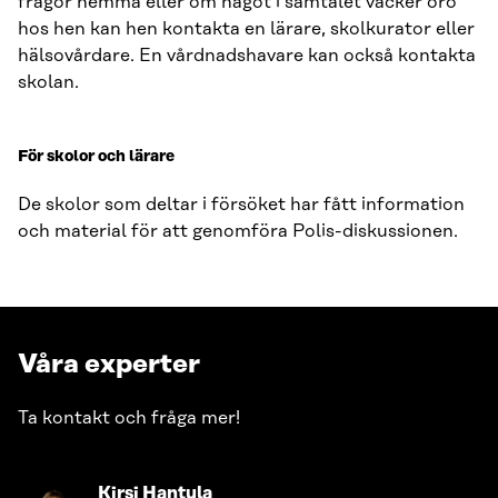
frågor hemma eller om något i samtalet väcker oro
hos hen kan hen kontakta en lärare, skolkurator eller
hälsovårdare. En vårdnadshavare kan också kontakta
skolan.
För skolor och lärare
De skolor som deltar i försöket har fått information
och material för att genomföra Polis-diskussionen.
Våra experter
Ta kontakt och fråga mer!
Gå
Kirsi Hantula