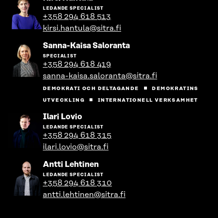
till
LEDANDE SPECIALIST
personens
+358 294 618 513
profil
kirsi.hantula@sitra.fi
Gå
Sanna-Kaisa Saloranta
till
SPECIALIST
personens
+358 294 618 419
profil
sanna-kaisa.saloranta@sitra.fi
DEMOKRATI OCH DELTAGANDE
DEMOKRATINS
UTVECKLING
INTERNATIONELL VERKSAMHET
Gå
Ilari Lovio
till
LEDANDE SPECIALIST
personens
+358 294 618 315
profil
ilari.lovio@sitra.fi
Gå
Antti Lehtinen
till
LEDANDE SPECIALIST
personens
+358 294 618 310
profil
antti.lehtinen@sitra.fi