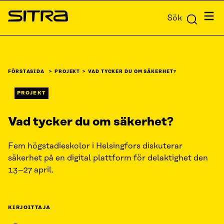
Skip to
Meny
Sök
content
Sitra
↓
FÖRSTASIDA
PROJEKT
VAD TYCKER DU OM SÄKERHET?
PROJEKT
Vad tycker du om säkerhet?
Fem högstadieskolor i Helsingfors diskuterar
säkerhet på en digital plattform för delaktighet den
13–27 april.
KIRJOITTAJA