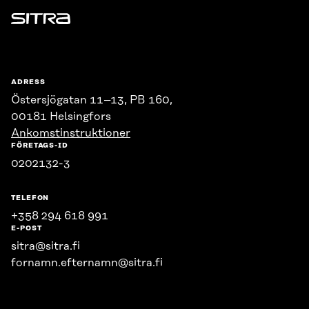
Sitra
ADRESS
Östersjögatan 11–13, PB 160,
00181 Helsingfors
Ankomstinstruktioner
FÖRETAGS-ID
0202132-3
TELEFON
+358 294 618 991
E-POST
sitra@sitra.fi
fornamn.efternamn@sitra.fi