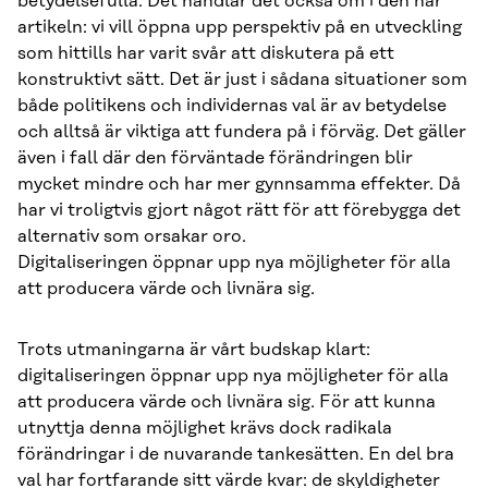
betydelsefulla. Det handlar det också om i den här
artikeln: vi vill öppna upp perspektiv på en utveckling
som hittills har varit svår att diskutera på ett
konstruktivt sätt. Det är just i sådana situationer som
både politikens och individernas val är av betydelse
och alltså är viktiga att fundera på i förväg. Det gäller
även i fall där den förväntade förändringen blir
mycket mindre och har mer gynnsamma effekter. Då
har vi troligtvis gjort något rätt för att förebygga det
alternativ som orsakar oro.
Digitaliseringen öppnar upp nya möjligheter för alla
att producera värde och livnära sig.
Trots utmaningarna är vårt budskap klart:
digitaliseringen öppnar upp nya möjligheter för alla
att producera värde och livnära sig. För att kunna
utnyttja denna möjlighet krävs dock radikala
förändringar i de nuvarande tankesätten. En del bra
val har fortfarande sitt värde kvar: de skyldigheter