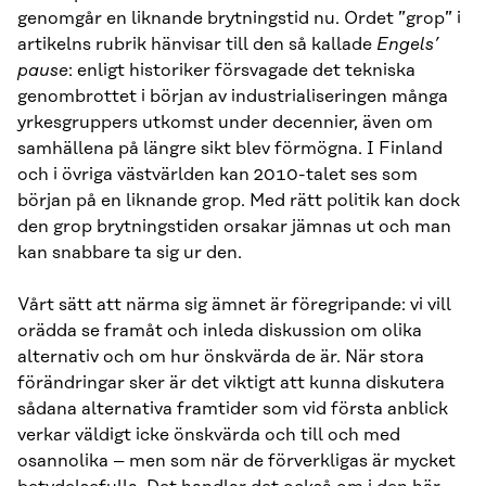
genomgår en liknande brytningstid nu. Ordet ”grop” i
artikelns rubrik hänvisar till den så kallade
Engels’
pause
: enligt historiker försvagade det tekniska
genombrottet i början av industrialiseringen många
yrkesgruppers utkomst under decennier, även om
samhällena på längre sikt blev förmögna. I Finland
och i övriga västvärlden kan 2010-talet ses som
början på en liknande grop. Med rätt politik kan dock
den grop brytningstiden orsakar jämnas ut och man
kan snabbare ta sig ur den.
Vårt sätt att närma sig ämnet är föregripande: vi vill
orädda se framåt och inleda diskussion om olika
alternativ och om hur önskvärda de är. När stora
förändringar sker är det viktigt att kunna diskutera
sådana alternativa framtider som vid första anblick
verkar väldigt icke önskvärda och till och med
osannolika – men som när de förverkligas är mycket