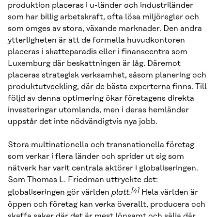
produktion placeras i u-länder och industriländer
som har billig arbetskraft, ofta lösa miljöregler och
som omges av stora, växande marknader. Den andra
ytterligheten är att de formella huvudkontoren
placeras i skatteparadis eller i finanscentra som
Luxemburg där beskattningen är låg. Däremot
placeras strategisk verksamhet, såsom planering och
produktutveckling, där de bästa experterna finns. Till
följd av denna optimering ökar företagens direkta
investeringar utomlands, men i deras hemländer
uppstår det inte nödvändigtvis nya jobb.
Stora multinationella och transnationella företag
som verkar i flera länder och sprider ut sig som
nätverk har varit centrala aktörer i globaliseringen.
Som Thomas L. Friedman uttryckte det:
[4]
globaliseringen gör världen
platt.
Hela världen är
öppen och företag kan verka överallt, producera och
skaffa saker där det är mest lönsamt och sälja där