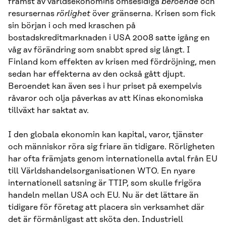
främst av världsekonomins ömsesidiga
beroende
och
resursernas
rörlighet
över gränserna. Krisen som fick
sin början i och med kraschen på
bostadskreditmarknaden i USA 2008 satte igång en
våg av förändring som snabbt spred sig långt. I
Finland kom effekten av krisen med fördröjning, men
sedan har effekterna av den också gått djupt.
Beroendet kan även ses i hur priset på exempelvis
råvaror och olja påverkas av att Kinas ekonomiska
tillväxt har saktat av.
I den globala ekonomin kan kapital, varor, tjänster
och människor röra sig friare än tidigare. Rörligheten
har ofta främjats genom internationella avtal från EU
till Världshandelsorganisationen WTO. En nyare
internationell satsning är TTIP, som skulle frigöra
handeln mellan USA och EU. Nu är det lättare än
tidigare för företag att placera sin verksamhet där
det är förmånligast att sköta den. Industriell