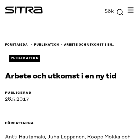
Skip to
Meny
Sök
content
Sitra
↓
FÖRSTASIDA
PUBLIKATION
ARBETE OCH UTKOMST I EN…
PUBLIKATION
Arbete och utkomst i en ny tid
PUBLICERAD
26.5.2017
FÖRFATTARNA
Antti Hautamäki, Juha Leppänen, Roope Mokka och