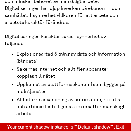
och minskar behovet av mänskligt arbete.
Digitaliseringen har djup inverkan på ekonomin och
samhället. I synnerhet villkoren för att arbeta och
arbetets karaktär förändras.
Digitaliseringen karaktäriseras i synnerhet av
följande:
Explosionsartad ökning av data och information
(big data)
Sakernas internet och allt fler apparater
kopplas till nätet
Uppkomst av plattformsekonomi som bygger på
molntjänster
Allt större användning av automation, robotik
och artificiell intelligens som ersätter mänskligt
arbete
Your current shadow instance is ""Default shadow"".
Exit
Teknologin som ligger till grund för digitaliseringen