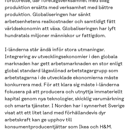
förstörelse, där företagsverksamhet med svag
produktion ersätts med verksamhet med bättre
produktion. Globaliseringen har sänkt
arbetsenhetens realkostnader och samtidigt fått
världsekonomin att växa. Globaliseringen har lyft
hundratals miljoner människor ur fattigdom.
I-länderna står ändå inför stora utmaningar.
Integrering av utvecklingsekonomier i den globala
marknaden har gett arbetsmarknaden en stor enligt
global standard lågavlönad arbetstagargrupp som
arbetstagarna i de utvecklade ekonomierna måste
konkurrera med. För att klara sig måste i-länderna
fokusera på att producera och utnyttja immateriellt
kapital genom nya teknologier, skicklig varumärkning
och smarta tjänster. I Norden har i synnerhet Sverige
visat att ett litet land med förhållandevis dyr
arbetskraft kan ge upphov till
konsumentproducentjättar som Ikea och H&M.