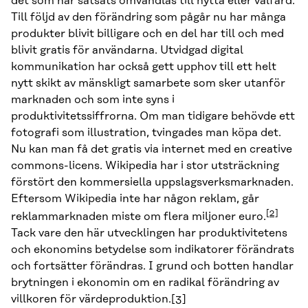
det som har satsats omvandlas till nytta eller välfärd.
Till följd av den förändring som pågår nu har många
produkter blivit billigare och en del har till och med
blivit gratis för användarna. Utvidgad digital
kommunikation har också gett upphov till ett helt
nytt skikt av mänskligt samarbete som sker utanför
marknaden och som inte syns i
produktivitetssiffrorna. Om man tidigare behövde ett
fotografi som illustration, tvingades man köpa det.
Nu kan man få det gratis via internet med en creative
commons-licens. Wikipedia har i stor utsträckning
förstört den kommersiella uppslagsverksmarknaden.
Eftersom Wikipedia inte har någon reklam, går
[2]
reklammarknaden miste om flera miljoner euro.
Tack vare den här utvecklingen har produktivitetens
och ekonomins betydelse som indikatorer förändrats
och fortsätter förändras. I grund och botten handlar
brytningen i ekonomin om en radikal förändring av
villkoren för värdeproduktion.
[3]