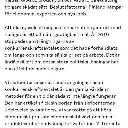
mellan tillväxt, produktion och välfärd på ett aldrig
tidigare skådat sätt. Beslutsfattarna i Finland kämpar
för ekonomin, exporten och nya jobb.
Att öka sysselsättningen i lönearbetena jämfört med
nuläget är ett allmänt godtagbart mål. År 2016
stoppades ansträngningarna av
konkurrenskraftsavtalet som det hade förhandlats
om länge och som ska sänka priset på arbete. Det är
ändå osäkert om dessa stora politiska lösningar har
den effekt de hade tidigare.
Vi skribenter anser att ansträngningar såsom
konkurrenskraftsavtalet är den gamla världens
metoder för en tid där sådant inte längre fungerar.
Den här artikeln fick sin början från skribenternas
upplevelse av samtiden. Vi var trötta på att höra
ekonomiskt prat om ekonomisk tillväxt och om att
produktivitet är nödvändig för välfärden. Vi tror inte