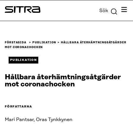
Skip to
Meny
Sök
content
Sitra
↓
FÖRSTASIDA
PUBLIKATION
HÅLLBARA ÅTERHÄMTNINGSÅTGÄRDER
MOT CORONACHOCKEN
PUBLIKATION
Hållbara återhämtningsåtgärder
mot coronachocken
FÖRFATTARNA
Mari Pantsar, Oras Tynkkynen