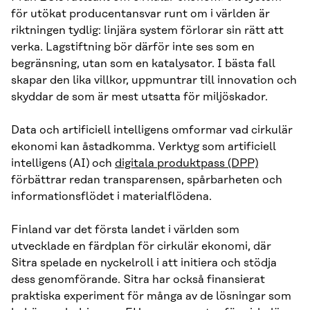
för utökat producentansvar runt om i världen är
riktningen tydlig: linjära system förlorar sin rätt att
verka. Lagstiftning bör därför inte ses som en
begränsning, utan som en katalysator. I bästa fall
skapar den lika villkor, uppmuntrar till innovation och
skyddar de som är mest utsatta för miljöskador.
Data och artificiell intelligens omformar vad cirkulär
ekonomi kan åstadkomma. Verktyg som artificiell
intelligens (AI) och
digitala produktpass (DPP)
förbättrar redan transparensen, spårbarheten och
informationsflödet i materialflödena.
Finland var det första landet i världen som
utvecklade en färdplan för cirkulär ekonomi, där
Sitra spelade en nyckelroll i att initiera och stödja
dess genomförande. Sitra har också finansierat
praktiska experiment för många av de lösningar som