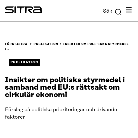
Skip to
Meny
Sök
content
Sitra
↓
FÖRSTASIDA
PUBLIKATION
INSIKTER OM POLITISKA STYRMEDEL
I…
PUBLIKATION
Insikter om politiska styrmedel i
samband med EU:s rättsakt om
cirkulär ekonomi
Förslag på politiska prioriteringar och drivande
faktorer