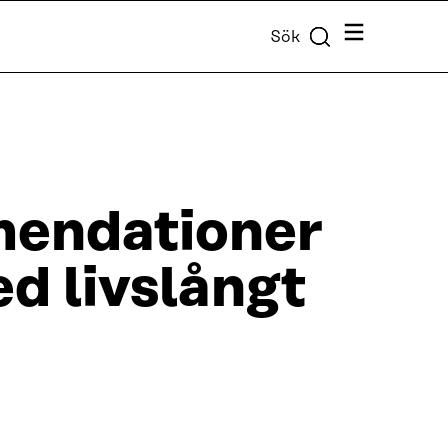
Meny
Sök
mendationer
ed livslångt