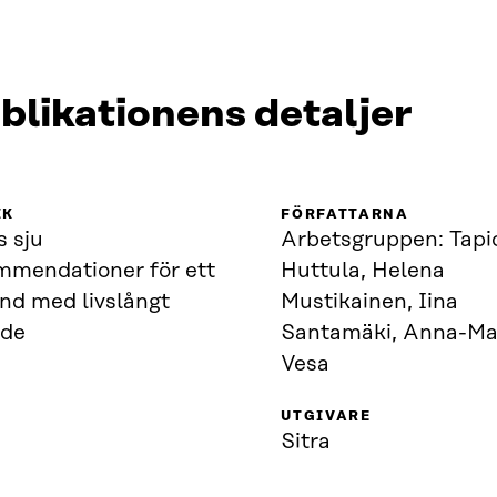
blikationens detaljer
IK
FÖRFATTARNA
s sju
Arbetsgruppen: Tapi
mmendationer för ett
Huttula, Helena
nd med livslångt
Mustikainen, Iina
nde
Santamäki, Anna-Ma
Vesa
UTGIVARE
Sitra