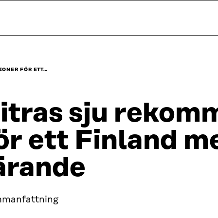
IONER FÖR ETT…
itras sju rekom
ör ett Finland m
ärande
manfattning