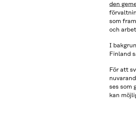
den geme
förvaltni
som fram
och arbet
I bakgrun
Finland s
För att s
nuvarande
ses som g
kan möjlig