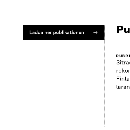
Pu
Ladda ner publikationen
RUBR
Sitra
reko
Finla
lära