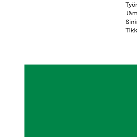
Työr
Jäm
Sin
Tik