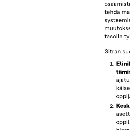
osaamista
tehdä mah
systeemis
muutoksen
tasolla t
Sitran su
Elin
tämi
ajat
käis
oppij
Kesk
asett
oppi