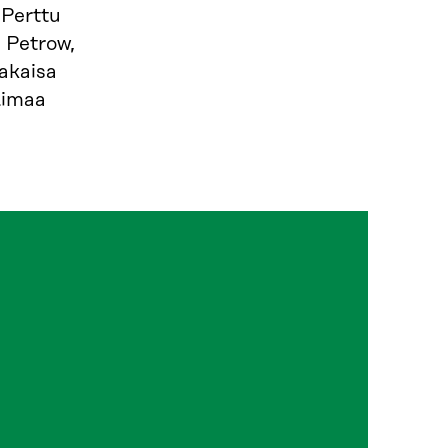
 Perttu
 Petrow,
akaisa
limaa