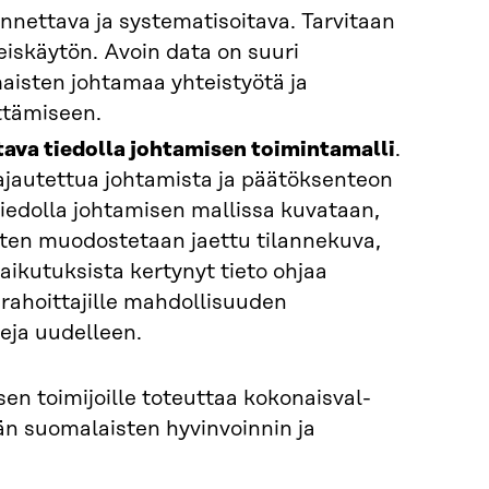
nettava ja systematisoitava. Tarvi­taan
eiskäytön. Avoin data on suuri
isten johtamaa yhteistyötä ja
ttämiseen.
ava tiedolla johtamisen toimin­tamalli
.
ajautettua johtamista ja päätöksenteon
iedolla johtamisen mallissa kuvataan,
miten muodostetaan jaettu tilannekuva,
aikutuksista kertynyt tieto ohjaa
rahoittajille mahdollisuuden
eja uudelleen.
isen toimijoille toteuttaa kokonaisval­
än suomalaisten hyvinvoinnin ja