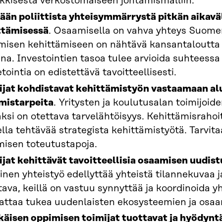
kkisesta verkostomaiseen johtamismalliin.
ään poliittista yhteisymmärrystä pitkän aikaväl
ttämisessä
. Osaamisella on vahva yhteys Suome
misen kehittämiseen on nähtävä kansantaloutta v
ina. Investointien tasoa tulee arvioida suhteessa k
tointia on edistettävä tavoitteellisesti.
ijat kohdistavat kehittämistyön vastaamaan alue
mistarpeita
. Yritysten ja koulutusalan toimijoid
ksi on otettava tarvelähtöisyys. Kehittämisraho
lla tehtävää strategista kehittämistyötä. Tarvi
misen toteutustapoja.
ijat kehittävät tavoitteellisia osaamisen uudi
nen yhteistyö edellyttää yhteistä tilannekuvaa j
tava, keillä on vastuu synnyttää ja koordinoida y
attaa tukea uudenlaisten ekosysteemien ja osaa
ikäisen oppimisen toimijat tuottavat ja hyödynt