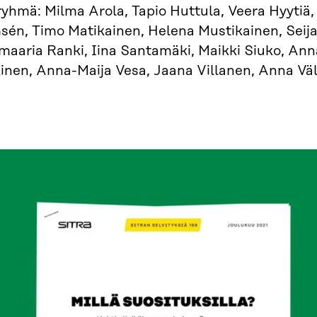
yhmä: Milma Arola, Tapio Huttula, Veera Hyytiä,
sén, Timo Matikainen, Helena Mustikainen, Seija
imaaria Ranki, Iina Santamäki, Maikki Siuko, Ann
kinen, Anna-Maija Vesa, Jaana Villanen, Anna Vä