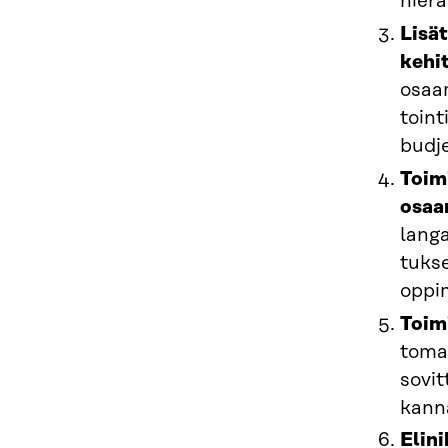
hiera
Lisät
kehi
osaa
toint
budje
Toim
osaa
langa
tukse
oppi
Toim
tomai
sovit
kann
Elin