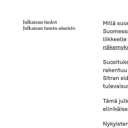
Julkaisun tiedot
Millä suo
Julkaisun tausta-aineisto
Suomessa.
liikkeell
näkemyks
Suosituks
rakentuu 
Sitran si
tulevaisu
Tämä julk
elinikäi
Nykyisten