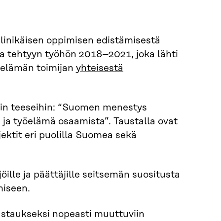
 elinikäisen oppimisen edistämisestä
a tehtyyn työhön 2018–2021, joka lähti
yöelämän toimijan
yhteisestä
ihin teeseihin: “Suomen menestys
ja työelämä osaamista”. Taustalla ovat
ektit eri puolilla Suomea sekä
öille ja päättäjille seitsemän suositusta
miseen.
 vastaukseksi nopeasti muuttuviin