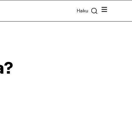
Valikko
Haku
a?