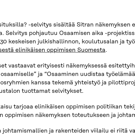
situksilla? -selvitys sisältää Sitran näkemyksen
 Selvitys pohjautuu Osaamisen aika -projektiss
e 30 keskeisen julkishallinnon, koulutusalan ja t
estä elinikäisen oppimisen Suomesta
.
et vastaavat erityisesti näkemyksessä esitetty
osaamiselle” ja “Osaaminen uudistaa työelämää 
dosryhmien kanssa tekemä yhteistyö ja pilottiproj
ustalon tuottamat selvitykset.
aisu tarjoaa elinikäisen oppimisen politiikan tekij
sen oppimisen näkemyksen toteutukseen ja johta
 johtamismallien ja rakenteiden viilailu ei riitä