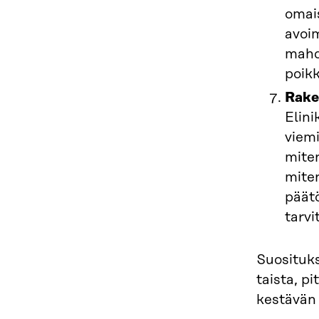
omais
avoim
mahd
poikk
Raken
Elini
viemi
miten
miten
päätö
tarvi
Suosituks
taista, p
kestävän