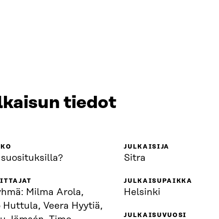
lkaisun tiedot
KKO
JULKAISIJA
 suosituksilla?
Sitra
ITTAJAT
JULKAISUPAIKKA
yhmä: Milma Arola,
Helsinki
 Huttula, Veera Hyytiä,
JULKAISUVUOSI