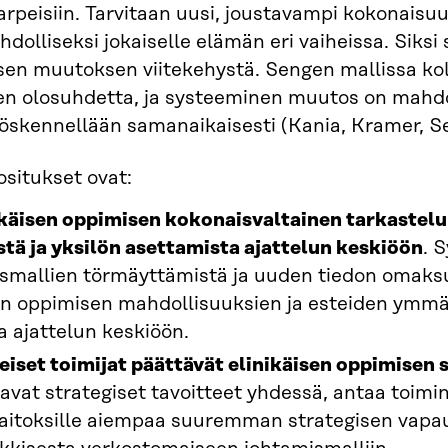
rpeisiin. Tarvitaan uusi, joustavampi kokonaisuu
dolliseksi jokaiselle elämän eri vaiheissa. Siks
en muutoksen viitekehystä. Sengen mallissa kolm
 olosuhdetta, ja systeeminen muutos on mahdoll
yöskennellään samanaikaisesti (Kania, Kramer, S
ositukset ovat:
ikäisen oppimisen kokonaisvaltainen tarkastelu
stä ja yksilön asettamista ajattelun keskiöön
. 
usmallien törmäyttämistä ja uuden tiedon omaksu
en oppimisen mahdollisuuksien ja esteiden ymmär
a ajattelun keskiöön.
eiset toimijat päättävät elinikäisen oppimisen 
avat strategiset tavoitteet yhdessä, antaa toimi
laitoksille aiempaa suuremman strategisen vapau