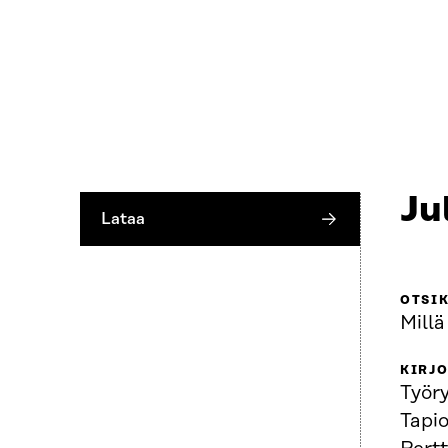
Ju
Lataa
OTSI
Millä
KIRJO
Työr
Tapio