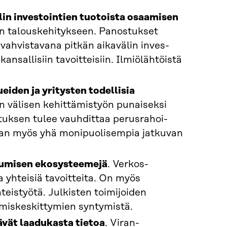
in investointien tuotoista osaami­sen
n talouskehitykseen. Panostukset
ahvistavana pitkän aikavälin inves­
ansallisiin tavoitteisiin. Ilmiöläh­töistä
iden ja yritysten todellisia
en välisen kehittämistyön punaiseksi
ituksen tulee vauhdittaa perusrahoi­
taan myös yhä monipuolisempia jatkuvan
stumisen ekosysteemejä
. Verkos­
a yhteisiä tavoitteita. On myös
hteistyötä. Julkisten toimijoiden
miskeskittymien syntymistä.
ävät laadukasta tietoa
. Viran­