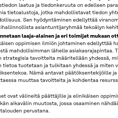
tiedon laatua ja tiedonkeruuta on edelleen paran
ia tietoalustoja, jotka mahdollistavat tiedon yht
ollisuus. Sen hyödyntäminen edellyttää viranoma
ihallinnollista asiantuntijaryhmää tekoälyn kehi
netaan laaja-alainen ja eri toimijat mukaan ott
käisen oppimisen ilmiön johtaminen edellyttää h
stä mahdollisimman lähelle asiakasrajapintaa. T
 strategisia tavoitteita määritellään yhdessä, 
 tietoa tuotetaan ja tulkitaan yhdessä ja miten v
ksentekoa. Nämä antavat päätöksentekijöille ja 
ttaessa muuttaa tavoitteita ja kohdentaa resurss
et ovat välineitä päättäjille ja elinikäisen oppim
itkän aikavälin muutosta, jossa osaaminen nähdä
 talouden perustana.