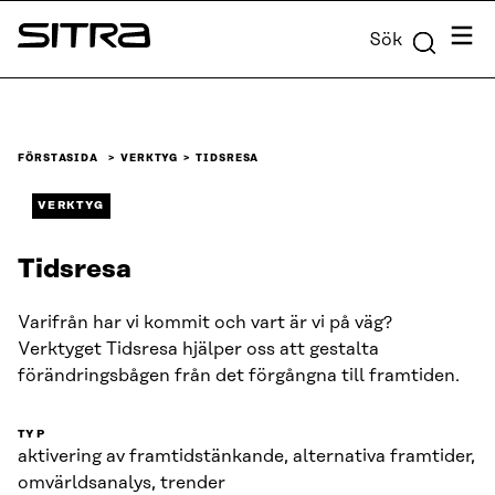
Skip to
Meny
Sök
content
Sitra
↓
FÖRSTASIDA
VERKTYG
TIDSRESA
VERKTYG
Tidsresa
Varifrån har vi kommit och vart är vi på väg?
Verktyget Tidsresa hjälper oss att gestalta
förändringsbågen från det förgångna till framtiden.
TYP
aktivering av framtidstänkande, alternativa framtider,
omvärldsanalys, trender