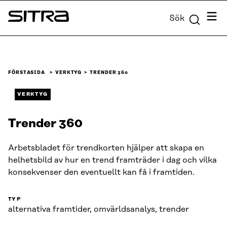
Skip to
Meny
Sök
content
Sitra
↓
FÖRSTASIDA
VERKTYG
TRENDER 360
VERKTYG
Trender 360
Arbetsbladet för trendkorten hjälper att skapa en
helhetsbild av hur en trend framträder i dag och vilka
konsekvenser den eventuellt kan få i framtiden.
TYP
alternativa framtider, omvärldsanalys, trender