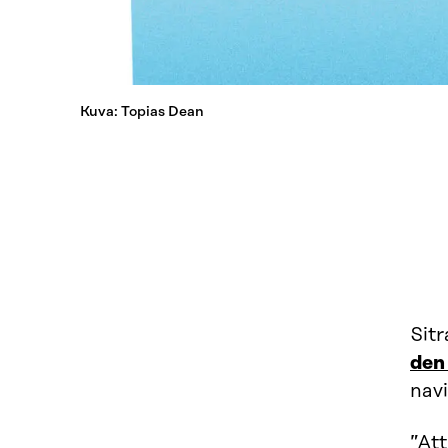
Kuva: Topias Dean
Sitr
den
nav
”Att