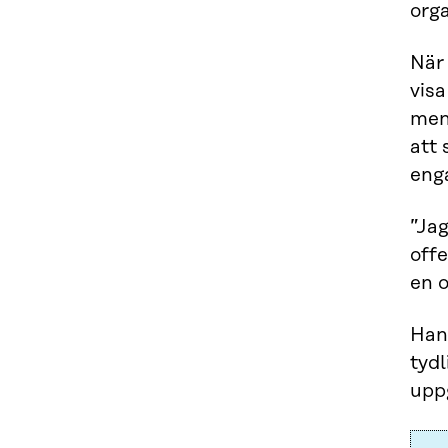
orga
När 
visa
men 
att 
eng
”Jag
offe
en 
Han 
tydl
upp