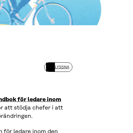
LYSSNA
ndbok för ledare inom
r att stödja chefer i att
örändringen.
n för ledare inom den