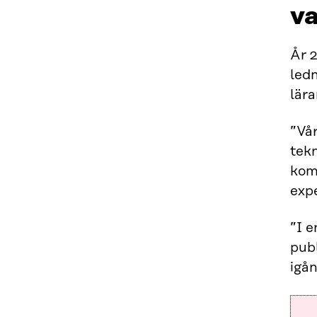
v
År 2
led
lär
”Vår
tekn
kom
expe
”I e
pub
igån