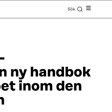
Meny
Sök
-
n ny handbok
pet inom den
n