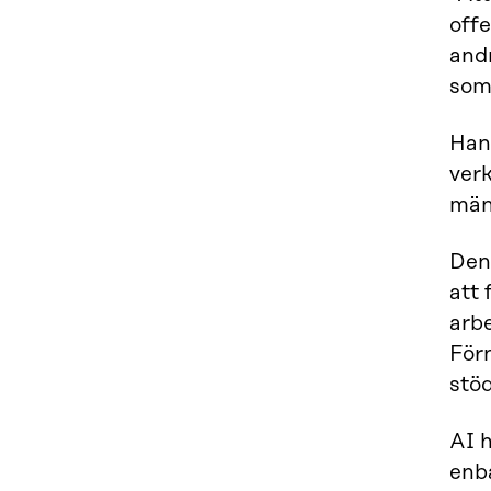
offe
and
som
Han
verk
män
Den
att 
arbe
Förn
stöd
AI h
enba