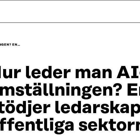
NGEN? EN…
ur leder man AI
mställningen? E
tödjer ledarska
ffentliga sektor