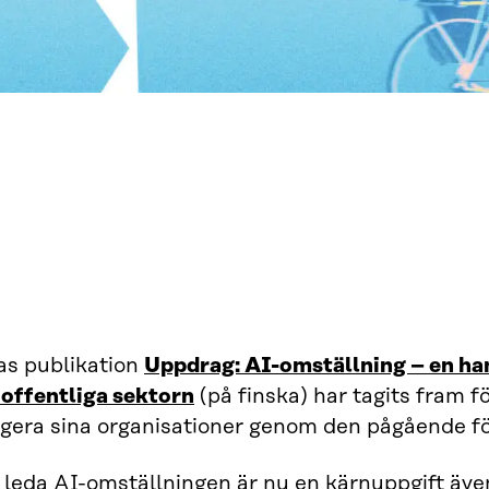
as publikation
Uppdrag: AI-omställning – en ha
 offentliga sektorn
(på finska) har tagits fram fö
igera sina organisationer genom den pågående f
 leda AI-omställningen är nu en kärnuppgift äve