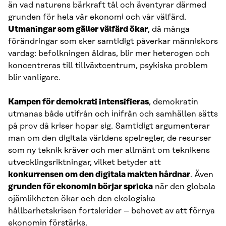
än vad naturens bärkraft tål och äventyrar därmed
grunden för hela vår ekonomi och vår välfärd.
Utmaningar som gäller välfärd ökar
, då många
förändringar som sker samtidigt påverkar människors
vardag: befolkningen åldras, blir mer heterogen och
koncentreras till tillväxtcentrum, psykiska problem
blir vanligare.
Kampen för demokrati intensifieras
, demokratin
utmanas både utifrån och inifrån och samhällen sätts
på prov då kriser hopar sig. Samtidigt argumenterar
man om den digitala världens spelregler, de resurser
som ny teknik kräver och mer allmänt om teknikens
utvecklingsriktningar, vilket betyder att
konkurrensen om den digitala makten hårdnar
. Även
grunden för ekonomin börjar spricka
när den globala
ojämlikheten ökar och den ekologiska
hållbarhetskrisen fortskrider – behovet av att förnya
ekonomin förstärks.