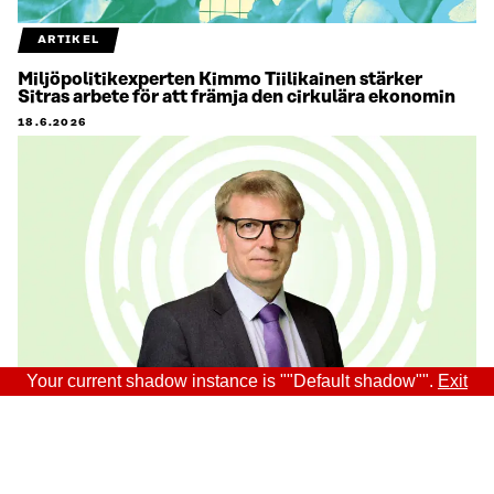
ARTIKEL
Miljöpolitikexperten Kimmo Tiilikainen stärker
Sitras arbete för att främja den cirkulära ekonomin
18.6.2026
Your current shadow instance is ""Default shadow"".
Exit