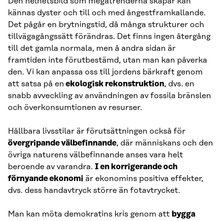
Den helhetsbild som megatrenderna skapar kan
kännas dyster och till och med ångestframkallande.
Det pågår en brytningstid, då många strukturer och
tillvägagångssätt förändras. Det finns ingen återgång
till det gamla normala, men å andra sidan är
framtiden inte förutbestämd, utan man kan påverka
den. Vi kan anpassa oss till jordens bärkraft genom
att satsa på en
ekologisk rekonstruktion
, dvs. en
snabb avveckling av användningen av fossila bränslen
och överkonsumtionen av resurser.
Hållbara livsstilar är förutsättningen också för
övergripande välbefinnande
, där människans och den
övriga naturens välbefinnande anses vara helt
beroende av varandra.
I en korrigerande och
förnyande ekonomi
är ekonomins positiva effekter,
dvs. dess handavtryck större än fotavtrycket.
Man kan möta demokratins kris genom att
bygga