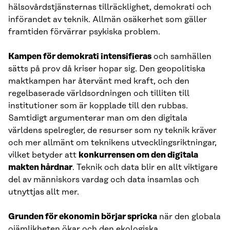
hälsovårdstjänsternas tillräcklighet, demokrati och
införandet av teknik. Allmän osäkerhet som gäller
framtiden förvärrar psykiska problem.
Kampen för demokrati intensifieras
och samhällen
sätts på prov då kriser hopar sig. Den geopolitiska
maktkampen har återvänt med kraft, och den
regelbaserade världsordningen och tilliten till
institutioner som är kopplade till den rubbas.
Samtidigt argumenterar man om den digitala
världens spelregler, de resurser som ny teknik kräver
och mer allmänt om teknikens utvecklingsriktningar,
vilket betyder att
konkurrensen om den digitala
makten hårdnar
. Teknik och data blir en allt viktigare
del av människors vardag och data insamlas och
utnyttjas allt mer.
Grunden för ekonomin börjar spricka
när den globala
ojämlikheten ökar och den ekologiska