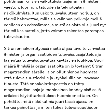
pohtimaan kriisien vaikutuksia laajemmin ihmisten,
väestön, luonnon, talouden ja teknologian
näkökulmista. Kun usko tulevaisuuteen horjuu, on
tärkeä hahmottaa, millaisia valinnan paikkoja meillä
edelleen on edessämme ja mistä asioista olisi juuri nyt
tärkeä keskustella, jotta voimme rakentaa parempaa
tulevaisuutta.
Sitran ennakointityössä meitä ohjaa tavoite vahvistaa
ihmisten ja organisaatioiden tulevaisuusajattelua ja
laajentaa tulevaisuusvaltaa käyttävien joukkoa. Suuri
määrä ihmisiä ja organisaatioita on jo löytänyt Sitran
megatrendien äärelle, ja on ollut hienoa huomata,
että tulevaisuustiedolle ja -työkaluille on kasvavaa
tilausta. Tätä ennakointiraporttia on tehty
megatrendien laaja ja moninainen kohdeyleisö sekä
erilaiset käyttötarkoitukset huomioon ottaen. On
pohdittu, mitä näkökulmia juuri tässä ajassa on
tärkeä painottaa ja miten tukea tulevaisuustiedon