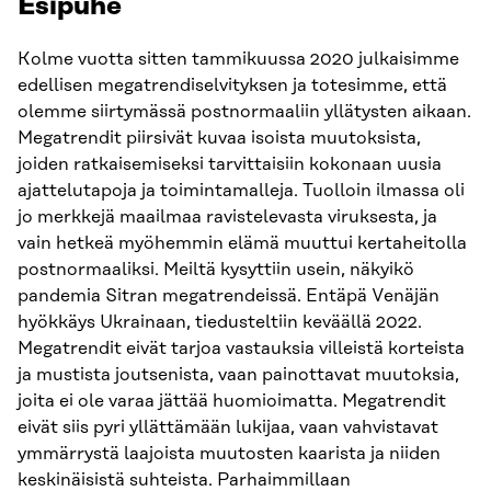
Esipuhe
Kolme vuotta sitten tammikuussa 2020 julkaisimme
edellisen megatrendiselvityksen ja totesimme, että
olemme siirtymässä postnormaaliin yllätysten aikaan.
Megatrendit piirsivät kuvaa isoista muutoksista,
joiden ratkaisemiseksi tarvittaisiin kokonaan uusia
ajattelutapoja ja toimintamalleja. Tuolloin ilmassa oli
jo merkkejä maailmaa ravistelevasta viruksesta, ja
vain hetkeä myöhemmin elämä muuttui kertaheitolla
postnormaaliksi. Meiltä kysyttiin usein, näkyikö
pandemia Sitran megatrendeissä. Entäpä Venäjän
hyökkäys Ukrainaan, tiedusteltiin keväällä 2022.
Megatrendit eivät tarjoa vastauksia villeistä korteista
ja mustista joutsenista, vaan painottavat muutoksia,
joita ei ole varaa jättää huomioimatta. Megatrendit
eivät siis pyri yllättämään lukijaa, vaan vahvistavat
ymmärrystä laajoista muutosten kaarista ja niiden
keskinäisistä suhteista. Parhaimmillaan