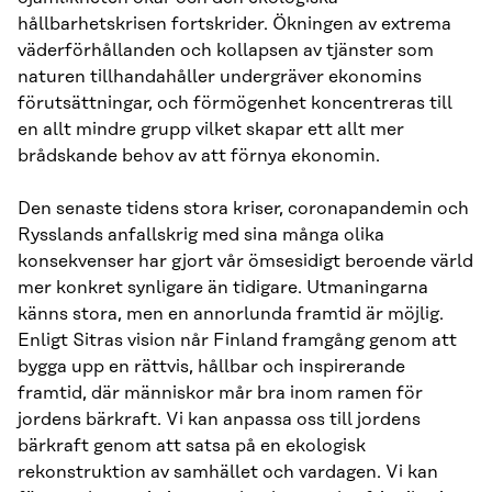
hållbarhetskrisen fortskrider. Ökningen av extrema
väderförhållanden och kollapsen av tjänster som
naturen tillhandahåller undergräver ekonomins
förutsättningar, och förmögenhet koncentreras till
en allt mindre grupp vilket skapar ett allt mer
brådskande behov av att förnya ekonomin.
Den senaste tidens stora kriser, coronapandemin och
Rysslands anfallskrig med sina många olika
konsekvenser har gjort vår ömsesidigt beroende värld
mer konkret synligare än tidigare. Utmaningarna
känns stora, men en annorlunda framtid är möjlig.
Enligt Sitras vision når Finland framgång genom att
bygga upp en rättvis, hållbar och inspirerande
framtid, där människor mår bra inom ramen för
jordens bärkraft. Vi kan anpassa oss till jordens
bärkraft genom att satsa på en ekologisk
rekonstruktion av samhället och vardagen. Vi kan