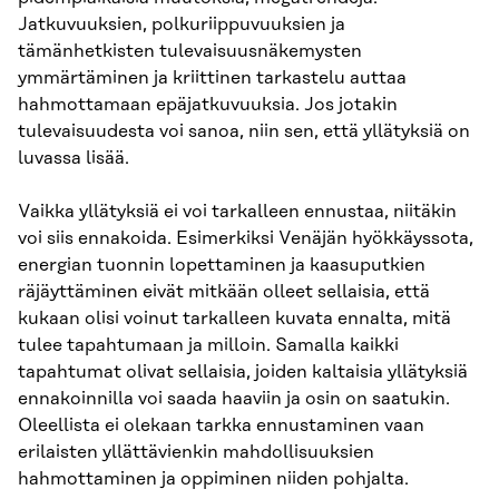
Jatkuvuuksien, polkuriippuvuuksien ja
tämänhetkisten tulevaisuusnäkemysten
ymmärtäminen ja kriittinen tarkastelu auttaa
hahmottamaan epäjatkuvuuksia. Jos jotakin
tulevaisuudesta voi sanoa, niin sen, että yllätyksiä on
luvassa lisää.
Vaikka yllätyksiä ei voi tarkalleen ennustaa, niitäkin
voi siis ennakoida. Esimerkiksi Venäjän hyökkäyssota,
energian tuonnin lopettaminen ja kaasuputkien
räjäyttäminen eivät mitkään olleet sellaisia, että
kukaan olisi voinut tarkalleen kuvata ennalta, mitä
tulee tapahtumaan ja milloin. Samalla kaikki
tapahtumat olivat sellaisia, joiden kaltaisia yllätyksiä
ennakoinnilla voi saada haaviin ja osin on saatukin.
Oleellista ei olekaan tarkka ennustaminen vaan
erilaisten yllättävienkin mahdollisuuksien
hahmottaminen ja oppiminen niiden pohjalta.