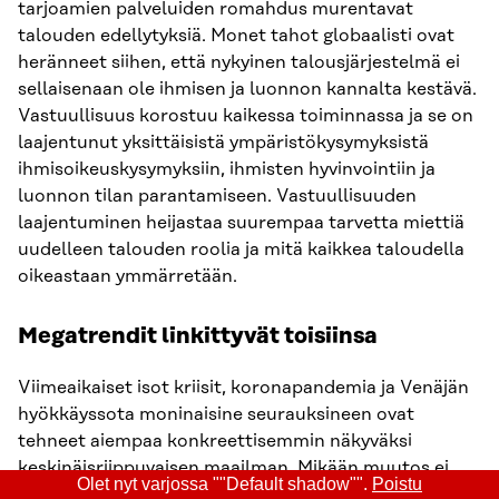
tarjoamien palveluiden romahdus murentavat
talouden edellytyksiä. Monet tahot globaalisti ovat
heränneet siihen, että nykyinen talousjärjestelmä ei
sellaisenaan ole ihmisen ja luonnon kannalta kestävä.
Vastuullisuus korostuu kaikessa toiminnassa ja se on
laajentunut yksittäisistä ympäristökysymyksistä
ihmisoikeuskysymyksiin, ihmisten hyvinvointiin ja
luonnon tilan parantamiseen. Vastuullisuuden
laajentuminen heijastaa suurempaa tarvetta miettiä
uudelleen talouden roolia ja mitä kaikkea taloudella
oikeastaan ymmärretään.
Megatrendit linkittyvät toisiinsa
Viimeaikaiset isot kriisit, koronapandemia ja Venäjän
hyökkäyssota moninaisine seurauksineen ovat
tehneet aiempaa konkreettisemmin näkyväksi
keskinäisriippuvaisen maailman. Mikään muutos ei
Olet nyt varjossa ""Default shadow"".
Poistu
tapahdu eristyksissä muista. Ympäristön tilan