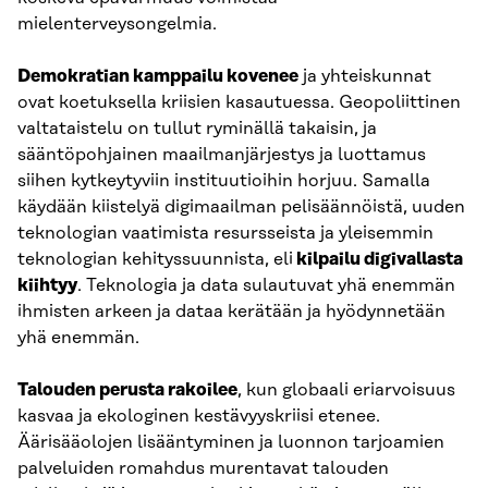
mielenterveysongelmia.
Demokratian kamppailu kovenee
ja yhteiskunnat
ovat koetuksella kriisien kasautuessa. Geopoliittinen
valtataistelu on tullut ryminällä takaisin, ja
sääntöpohjainen maailmanjärjestys ja luottamus
siihen kytkeytyviin instituutioihin horjuu. Samalla
käydään kiistelyä digimaailman pelisäännöistä, uuden
teknologian vaatimista resursseista ja yleisemmin
teknologian kehityssuunnista, eli
kilpailu digivallasta
kiihtyy
. Teknologia ja data sulautuvat yhä enemmän
ihmisten arkeen ja dataa kerätään ja hyödynnetään
yhä enemmän.
Talouden perusta rakoilee
, kun globaali eriarvoisuus
kasvaa ja ekologinen kestävyyskriisi etenee.
Äärisääolojen lisääntyminen ja luonnon tarjoamien
palveluiden romahdus murentavat talouden