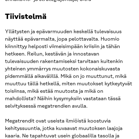
Tiivistelmä
Yllätysten ja epävarmuuden keskellä tulevaisuus
näyttää epävarmalta, jopa pelottavalta. Huomio
kiinnittyy helposti viimeisimpään kriisiin ja tähän
hetkeen. Reilun, kestävän ja innostavan
tulevaisuuden rakentamiseksi tarvitaan kuitenkin
yhteinen ymmärrys muutosten kokonaiskuvasta
pidemmällä aikavälillä. Mikä on jo muuttunut, mikä
muuttuu tällä hetkellä, miten muutokset kytkeytyvät
toisiinsa, mikä estää muutosta ja mikä on
mahdollista? Näihin kysymyksiin vastataan tässä
selvityksessä megatrendien avulla.
Megatrendit ovat useista ilmiöistä koostuvia
kehityssuuntia, jotka kuvaavat muutoksen laajoja
kaaria. Ne tapahtuvat usein globaalilla tasolla ja