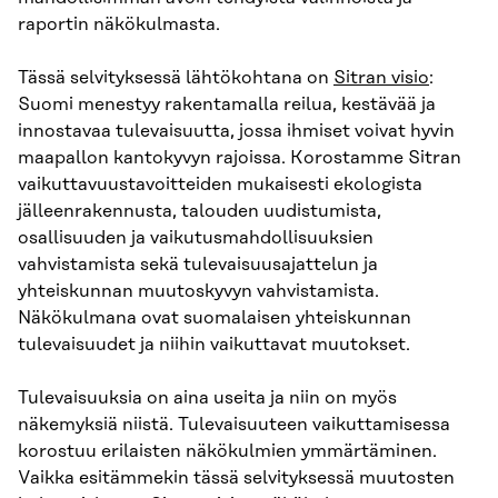
raportin näkökulmasta.
Tässä selvityksessä lähtökohtana on
Sitran visio
:
Suomi menestyy rakentamalla reilua, kestävää ja
innostavaa tulevaisuutta, jossa ihmiset voivat hyvin
maapallon kantokyvyn rajoissa. Korostamme Sitran
vaikuttavuustavoitteiden mukaisesti ekologista
jälleenrakennusta, talouden uudistumista,
osallisuuden ja vaikutusmahdollisuuksien
vahvistamista sekä tulevaisuusajattelun ja
yhteiskunnan muutoskyvyn vahvistamista.
Näkökulmana ovat suomalaisen yhteiskunnan
tulevaisuudet ja niihin vaikuttavat muutokset.
Tulevaisuuksia on aina useita ja niin on myös
näkemyksiä niistä. Tulevaisuuteen vaikuttamisessa
korostuu erilaisten näkökulmien ymmärtäminen.
Vaikka esitämmekin tässä selvityksessä muutosten