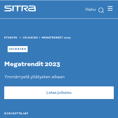
Siirry
Valik
Haku
suoraan
Sitra
sisältöön
↓
ETUSIVU
JULKAISU
MEGATRENDIT 2023
JULKAISU
Megatrendit 2023
Ymmärrystä yllätysten aikaan
Lataa julkaisu
KIRJOITTAJAT