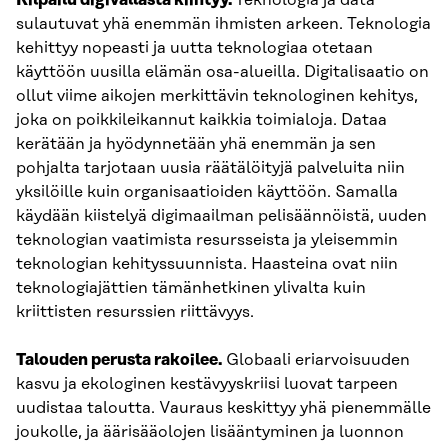
Kilpailu digivallasta kiihtyy.
Teknologia ja data
sulautuvat yhä enemmän ihmisten arkeen. Teknologia
kehittyy nopeasti ja uutta teknologiaa otetaan
käyttöön uusilla elämän osa-alueilla. Digitalisaatio on
ollut viime aikojen merkittävin teknologinen kehitys,
joka on poikkileikannut kaikkia toimialoja. Dataa
kerätään ja hyödynnetään yhä enemmän ja sen
pohjalta tarjotaan uusia räätälöityjä palveluita niin
yksilöille kuin organisaatioiden käyttöön. Samalla
käydään kiistelyä digimaailman pelisäännöistä, uuden
teknologian vaatimista resursseista ja yleisemmin
teknologian kehityssuunnista. Haasteina ovat niin
teknologiajättien tämänhetkinen ylivalta kuin
kriittisten resurssien riittävyys.
Talouden perusta rakoilee.
Globaali eriarvoisuuden
kasvu ja ekologinen kestävyyskriisi luovat tarpeen
uudistaa taloutta. Vauraus keskittyy yhä pienemmälle
joukolle, ja äärisääolojen lisääntyminen ja luonnon