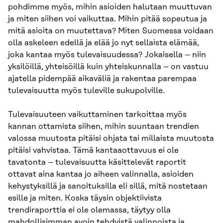
pohdimme myös, mihin asioiden halutaan muuttuvan
ja miten siihen voi vaikuttaa. Mihin pitää sopeutua ja
mitä asioita on muutettava? Miten Suomessa voidaan
olla askeleen edellä ja elää jo nyt sellaista elämää,
joka kantaa myös tulevaisuudessa? Jokaisella – niin
yksilöillä, yhteisöillä kuin yhteiskunnalla – on vastuu
ajatella pidempää aikaväliä ja rakentaa parempaa
tulevaisuutta myös tuleville sukupolville.
Tulevaisuuteen vaikuttaminen tarkoittaa myös
kannan ottamista siihen, mihin suuntaan trendien
valossa muutosta pitäisi ohjata tai millaista muutosta
pitäisi vahvistaa. Tämä kantaaottavuus ei ole
tavatonta – tulevaisuutta käsittelevät raportit
ottavat aina kantaa jo aiheen valinnalla, asioiden
kehystyksillä ja sanoituksilla eli sillä, mitä nostetaan
esille ja miten. Koska täysin objektiivista
trendiraporttia ei ole olemassa, täytyy olla
mahdollisimman avoin tehdyistä valinnoista ja