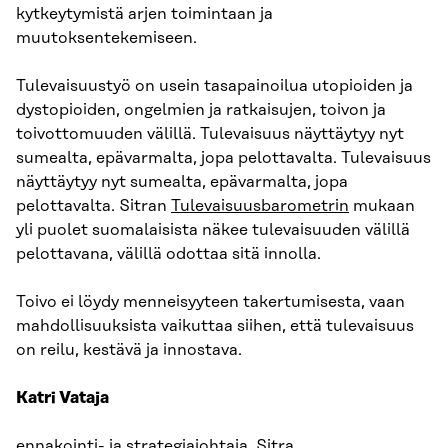
kytkeytymistä arjen toimintaan ja
muutoksentekemiseen.
Tulevaisuustyö on usein tasapainoilua utopioiden ja
dystopioiden, ongelmien ja ratkaisujen, toivon ja
toivottomuuden välillä. Tulevaisuus näyttäytyy nyt
sumealta, epävarmalta, jopa pelottavalta. Tulevaisuus
näyttäytyy nyt sumealta, epävarmalta, jopa
pelottavalta. Sitran
Tulevaisuusbarometrin
mukaan
yli puolet suomalaisista näkee tulevaisuuden välillä
pelottavana, välillä odottaa sitä innolla.
Toivo ei löydy menneisyyteen takertumisesta, vaan
mahdollisuuksista vaikuttaa siihen, että tulevaisuus
on reilu, kestävä ja innostava.
Katri Vataja
ennakointi- ja strategiajohtaja, Sitra