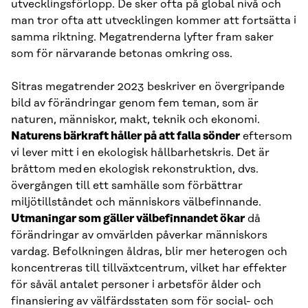
utvecklingsförlopp. De sker ofta på global nivå och
man tror ofta att utvecklingen kommer att fortsätta i
samma riktning. Megatrenderna lyfter fram saker
som för närvarande betonas omkring oss.
Sitras megatrender 2023 beskriver en övergripande
bild av förändringar genom fem teman, som är
naturen, människor, makt, teknik och ekonomi.
Naturens bärkraft håller på att falla sönder
eftersom
vi lever mitt i en ekologisk hållbarhetskris. Det är
bråttom med en ekologisk rekonstruktion, dvs.
övergången till ett samhälle som förbättrar
miljötillståndet och människors välbefinnande.
Utmaningar som gäller välbefinnandet ökar
då
förändringar av omvärlden påverkar människors
vardag. Befolkningen åldras, blir mer heterogen och
koncentreras till tillväxtcentrum, vilket har effekter
för såväl antalet personer i arbetsför ålder och
finansiering av välfärdsstaten som för social- och