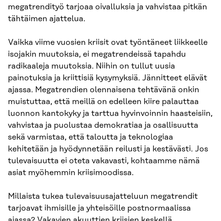
megatrendityö tarjoaa oivalluksia ja vahvistaa pitkän
tähtäimen ajattelua.
Vaikka viime vuosien kriisit ovat työntäneet liikkeelle
isojakin muutoksia, ei megatrendeissä tapahdu
radikaaleja muutoksia. Niihin on tullut uusia
painotuksia ja kriittisiä kysymyksiä. Jännitteet elävät
ajassa. Megatrendien olennaisena tehtävänä onkin
muistuttaa, että meillä on edelleen kiire palauttaa
luonnon kantokyky ja tarttua hyvinvoinnin haasteisiin,
vahvistaa ja puolustaa demokratiaa ja osallisuutta
sekä varmistaa, että taloutta ja teknologiaa
kehitetään ja hyödynnetään reilusti ja kestävästi. Jos
tulevaisuutta ei oteta vakavasti, kohtaamme nämä
asiat myöhemmin kriisimoodissa.
Millaista tukea tulevaisuusajatteluun megatrendit
tarjoavat ihmisille ja yhteisöille postnormaalissa
ajassa? Vakavien akuuttien kriisien keskellä