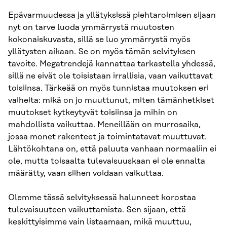
Epävarmuudessa ja yllätyksissä piehtaroimisen sijaan
nyt on tarve luoda ymmärrystä muutosten
kokonaiskuvasta, sillä se luo ymmärrystä myös
yllätysten aikaan. Se on myös tämän selvityksen
tavoite. Megatrendejä kannattaa tarkastella yhdessä,
sillä ne eivät ole toisistaan irrallisia, vaan vaikuttavat
toisiinsa. Tärkeää on myös tunnistaa muutoksen eri
vaiheita: mikä on jo muuttunut, miten tämänhetkiset
muutokset kytkeytyvät toisiinsa ja mihin on
mahdollista vaikuttaa. Meneillään on murrosaika,
jossa monet rakenteet ja toimintatavat muuttuvat.
Lähtökohtana on, että paluuta vanhaan normaaliin ei
ole, mutta toisaalta tulevaisuuskaan ei ole ennalta
määrätty, vaan siihen voidaan vaikuttaa.
Olemme tässä selvityksessä halunneet korostaa
tulevaisuuteen vaikuttamista. Sen sijaan, että
keskittyisimme vain listaamaan, mikä muuttuu,