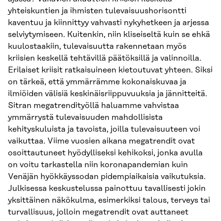
yhteiskuntien ja ihmisten tulevaisuushorisontti
kaventuu ja kiinnittyy vahvasti nykyhetkeen ja arjessa
selviytymiseen. Kuitenkin, niin kliseiseltä kuin se ehkä
kuulostaakiin, tulevaisuutta rakennetaan myös
kriisien keskellä tehtävillä päätöksillä ja valinnoilla.
Erilaiset kriisit ratkaisuineen kietoutuvat yhteen. Siksi
on tärkeä, että ymmärrämme kokonaiskuvaa ja
ilmiöiden välisiä keskinäisriippuvuuksia ja jännitteitä.
Sitran megatrendityöllä haluamme vahvistaa
ymmärrystä tulevaisuuden mahdollisista
kehityskuluista ja tavoista, joilla tulevaisuuteen voi
vaikuttaa. Viime vuosien aikana megatrendit ovat
osoittautuneet hyödylliseksi kehikoksi, jonka avulla
on voitu tarkastella niin koronapandemian kuin
Venäjän hyökkäyssodan pidempiaikaisia vaikutuksia.
Julkisessa keskustelussa painottuu tavallisesti jokin
yksittäinen näkökulma, esimerkiksi talous, terveys tai
turvallisuus, jolloin megatrendit ovat auttaneet