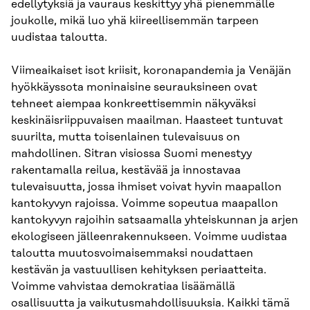
edellytyksiä ja vauraus keskittyy yhä pienemmälle
joukolle, mikä luo yhä kiireellisemmän tarpeen
uudistaa taloutta.
Viimeaikaiset isot kriisit, koronapandemia ja Venäjän
hyökkäyssota moninaisine seurauksineen ovat
tehneet aiempaa konkreettisemmin näkyväksi
keskinäisriippuvaisen maailman. Haasteet tuntuvat
suurilta, mutta toisenlainen tulevaisuus on
mahdollinen. Sitran visiossa Suomi menestyy
rakentamalla reilua, kestävää ja innostavaa
tulevaisuutta, jossa ihmiset voivat hyvin maapallon
kantokyvyn rajoissa. Voimme sopeutua maapallon
kantokyvyn rajoihin satsaamalla yhteiskunnan ja arjen
ekologiseen jälleenrakennukseen. Voimme uudistaa
taloutta muutosvoimaisemmaksi noudattaen
kestävän ja vastuullisen kehityksen periaatteita.
Voimme vahvistaa demokratiaa lisäämällä
osallisuutta ja vaikutusmahdollisuuksia. Kaikki tämä