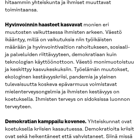
hitaammin yhteiskunta ja ihmiset muuttavat
toimintaansa.
Hyvinvoinnin haasteet kasvavat
monien eri
muutosten vaikuttaessa ihmisten arkeen. Väestö
ikääntyy, millä on vaikutuksia niin työikäisten
määrään ja hyvinvointivaltion rahoitukseen, sosiaali-
ja palveluiden riittävyyteen, demokratiaan kuin
teknologian käyttöönottoon. Väestö monimuotoistuu
ja keskittyy kasvukeskuksiin. Työelämän muutokset,
ekologinen kestävyyskriisi, pandemia ja yleinen
tulevaisuutta koskeva epävarmuus voimistavat
mielenterveysongelmia ja ihmisten kestävyys on
koetuksella. Ihmisten terveys on sidoksissa luonnon
terveyteen.
Demokratian kamppailu kovenee.
Yhteiskunnat ovat
koetuksella kriisien kasautuessa. Demokratioita kriisit
ovat sekä heikentäneet että vahvistaneet. Siinä missä