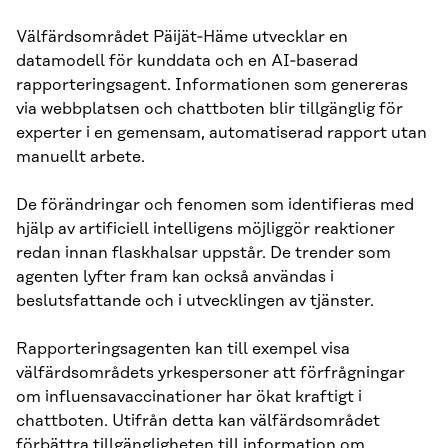
Välfärdsområdet Päijät‑Häme utvecklar en
datamodell för kunddata och en AI‑baserad
rapporteringsagent. Informationen som genereras
via webbplatsen och chattboten blir tillgänglig för
experter i en gemensam, automatiserad rapport utan
manuellt arbete.
De förändringar och fenomen som identifieras med
hjälp av artificiell intelligens möjliggör reaktioner
redan innan flaskhalsar uppstår. De trender som
agenten lyfter fram kan också användas i
beslutsfattande och i utvecklingen av tjänster.
Rapporteringsagenten kan till exempel visa
välfärdsområdets yrkespersoner att förfrågningar
om influensavaccinationer har ökat kraftigt i
chattboten. Utifrån detta kan välfärdsområdet
förbättra tillgängligheten till information om