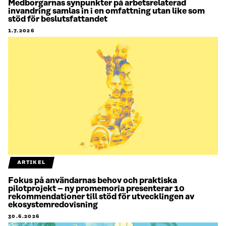
Medborgarnas synpunkter på arbetsrelaterad
invandring samlas in i en omfattning utan like som
stöd för beslutsfattandet
1.7.2026
ARTIKEL
Fokus på användarnas behov och praktiska
pilotprojekt – ny promemoria presenterar 10
rekommendationer till stöd för utvecklingen av
ekosystemredovisning
30.6.2026