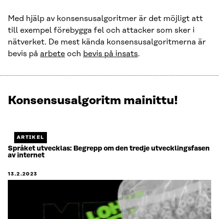
Med hjälp av konsensusalgoritmer är det möjligt att
till exempel förebygga fel och attacker som sker i
nätverket. De mest kända konsensusalgoritmerna är
bevis på
arbete
och
bevis på insats
.
Konsensusalgoritm mainittu!
Näytetään
1
/
1.
ARTIKEL
Jäljellä
Språket utvecklas: Begrepp om den tredje utvecklingsfasen
av internet
0.
13.2.2023