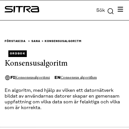
Skip to
Meny
Sök
content
Sitra
↓
FÖRSTASIDA
SANA
KONSENSUSALGORITM
ORDBOK
Konsensusalgoritm
FI
EN
Konsensusalgoritmi
Consensus algorithm
En algoritm, med hjälp av vilken ett datornätverk
bildat av användarnas datorer skapar en gemensam
uppfattning om vilka data som är felaktiga och vilka
som är korrekta.