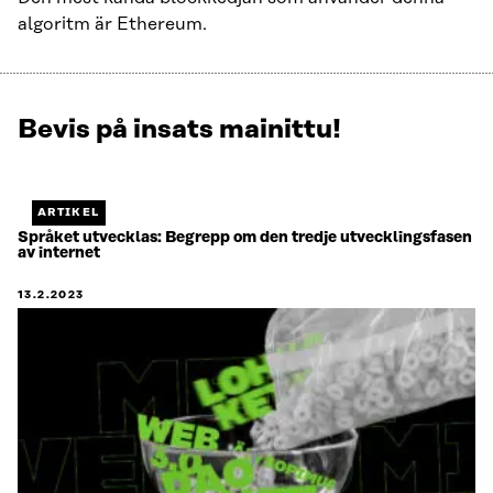
algoritm är Ethereum.
Bevis på insats mainittu!
Näytetään
1
/
1.
ARTIKEL
Jäljellä
Språket utvecklas: Begrepp om den tredje utvecklingsfasen
av internet
0.
13.2.2023