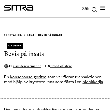
Skip to
Meny
Sök
content
Sitra
↓
FÖRSTASIDA
SANA
BEVIS PÅ INSATS
ORDBOK
Bevis på insats
FI
EN
Osuuden varmenne
Proof-of-stake
En
konsensusalgoritm
som verifierar transaktionen
med hjälp av kryptotokens som fästs i en
blockkedja
.
Den mest kända blockkedjan som använder denna